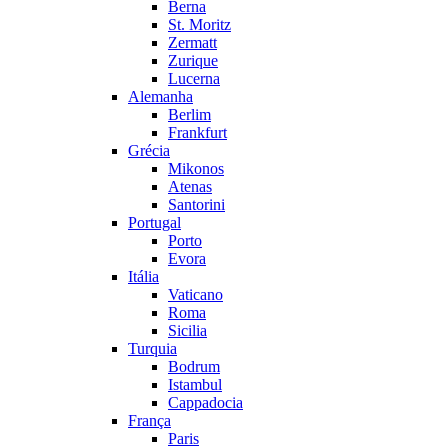
Berna
St. Moritz
Zermatt
Zurique
Lucerna
Alemanha
Berlim
Frankfurt
Grécia
Mikonos
Atenas
Santorini
Portugal
Porto
Evora
Itália
Vaticano
Roma
Sicilia
Turquia
Bodrum
Istambul
Cappadocia
França
Paris