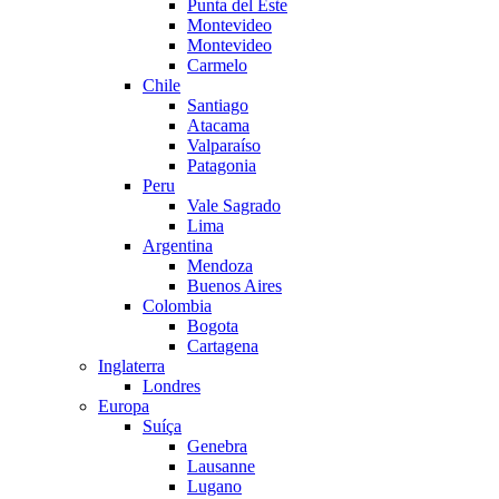
Punta del Este
Montevideo
Montevideo
Carmelo
Chile
Santiago
Atacama
Valparaíso
Patagonia
Peru
Vale Sagrado
Lima
Argentina
Mendoza
Buenos Aires
Colombia
Bogota
Cartagena
Inglaterra
Londres
Europa
Suíça
Genebra
Lausanne
Lugano