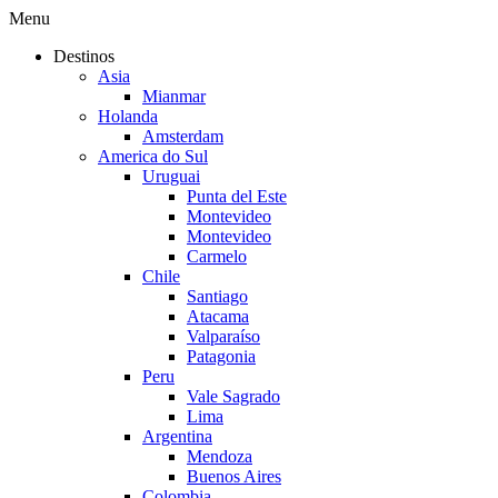
Menu
Destinos
Asia
Mianmar
Holanda
Amsterdam
America do Sul
Uruguai
Punta del Este
Montevideo
Montevideo
Carmelo
Chile
Santiago
Atacama
Valparaíso
Patagonia
Peru
Vale Sagrado
Lima
Argentina
Mendoza
Buenos Aires
Colombia