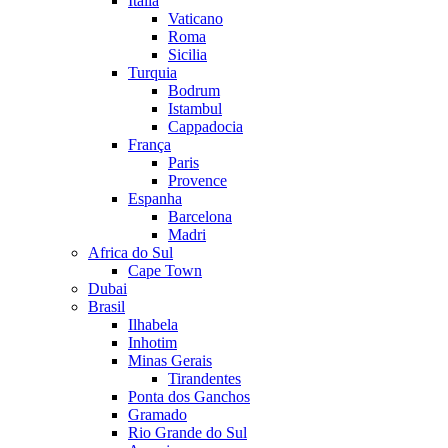
Itália
Vaticano
Roma
Sicilia
Turquia
Bodrum
Istambul
Cappadocia
França
Paris
Provence
Espanha
Barcelona
Madri
Africa do Sul
Cape Town
Dubai
Brasil
Ilhabela
Inhotim
Minas Gerais
Tirandentes
Ponta dos Ganchos
Gramado
Rio Grande do Sul