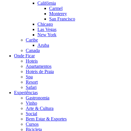
Califórnia
Carmel
Monterey
San Francisco
Chicago
Las Vegas
New York
Caribe
Aruba
Canada
Onde Ficar
Hoteis
Apartamentos
Hoteis de Praia
Spa
Resort
Safari
Experiências
Gastronomia
Vinho
Arte & Cultura
Social
Bem Estar & Esportes
Cursos
Bicicleta