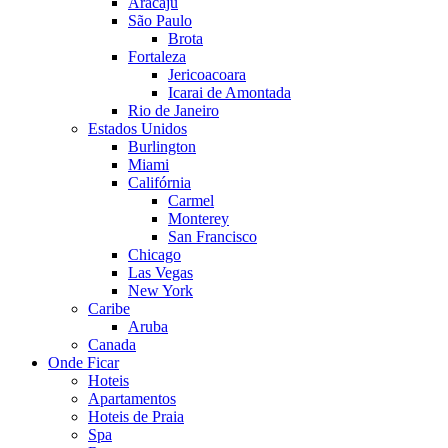
Aracaju
São Paulo
Brota
Fortaleza
Jericoacoara
Icarai de Amontada
Rio de Janeiro
Estados Unidos
Burlington
Miami
Califórnia
Carmel
Monterey
San Francisco
Chicago
Las Vegas
New York
Caribe
Aruba
Canada
Onde Ficar
Hoteis
Apartamentos
Hoteis de Praia
Spa