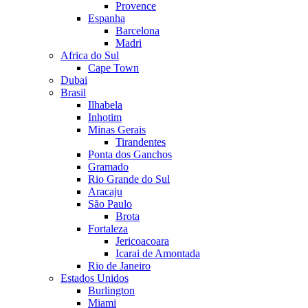
Provence
Espanha
Barcelona
Madri
Africa do Sul
Cape Town
Dubai
Brasil
Ilhabela
Inhotim
Minas Gerais
Tirandentes
Ponta dos Ganchos
Gramado
Rio Grande do Sul
Aracaju
São Paulo
Brota
Fortaleza
Jericoacoara
Icarai de Amontada
Rio de Janeiro
Estados Unidos
Burlington
Miami