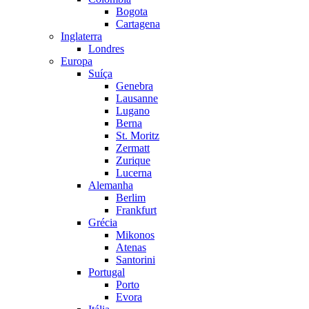
Bogota
Cartagena
Inglaterra
Londres
Europa
Suíça
Genebra
Lausanne
Lugano
Berna
St. Moritz
Zermatt
Zurique
Lucerna
Alemanha
Berlim
Frankfurt
Grécia
Mikonos
Atenas
Santorini
Portugal
Porto
Evora