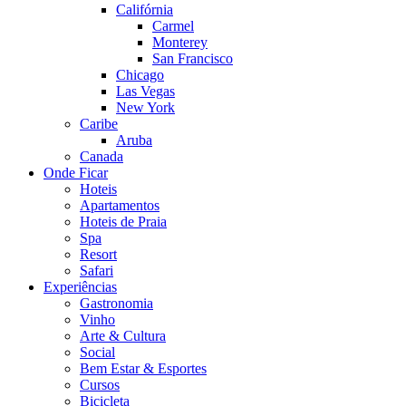
Califórnia
Carmel
Monterey
San Francisco
Chicago
Las Vegas
New York
Caribe
Aruba
Canada
Onde Ficar
Hoteis
Apartamentos
Hoteis de Praia
Spa
Resort
Safari
Experiências
Gastronomia
Vinho
Arte & Cultura
Social
Bem Estar & Esportes
Cursos
Bicicleta