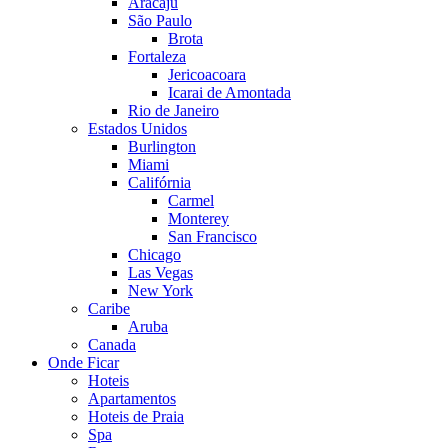
Aracaju
São Paulo
Brota
Fortaleza
Jericoacoara
Icarai de Amontada
Rio de Janeiro
Estados Unidos
Burlington
Miami
Califórnia
Carmel
Monterey
San Francisco
Chicago
Las Vegas
New York
Caribe
Aruba
Canada
Onde Ficar
Hoteis
Apartamentos
Hoteis de Praia
Spa