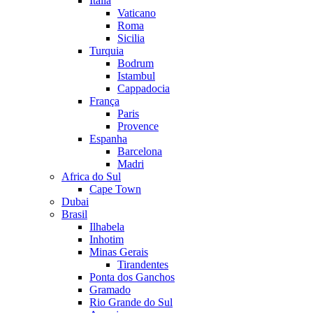
Itália
Vaticano
Roma
Sicilia
Turquia
Bodrum
Istambul
Cappadocia
França
Paris
Provence
Espanha
Barcelona
Madri
Africa do Sul
Cape Town
Dubai
Brasil
Ilhabela
Inhotim
Minas Gerais
Tirandentes
Ponta dos Ganchos
Gramado
Rio Grande do Sul