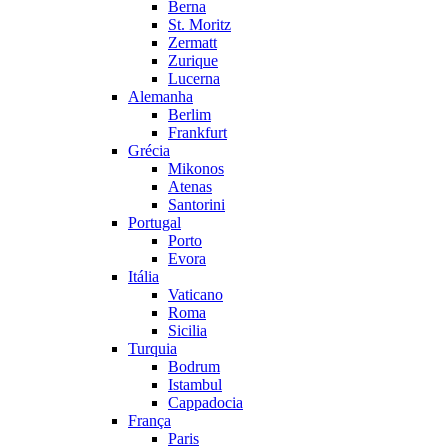
Berna
St. Moritz
Zermatt
Zurique
Lucerna
Alemanha
Berlim
Frankfurt
Grécia
Mikonos
Atenas
Santorini
Portugal
Porto
Evora
Itália
Vaticano
Roma
Sicilia
Turquia
Bodrum
Istambul
Cappadocia
França
Paris