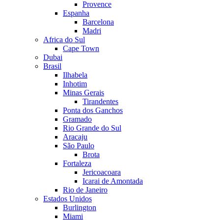
Provence
Espanha
Barcelona
Madri
Africa do Sul
Cape Town
Dubai
Brasil
Ilhabela
Inhotim
Minas Gerais
Tirandentes
Ponta dos Ganchos
Gramado
Rio Grande do Sul
Aracaju
São Paulo
Brota
Fortaleza
Jericoacoara
Icarai de Amontada
Rio de Janeiro
Estados Unidos
Burlington
Miami