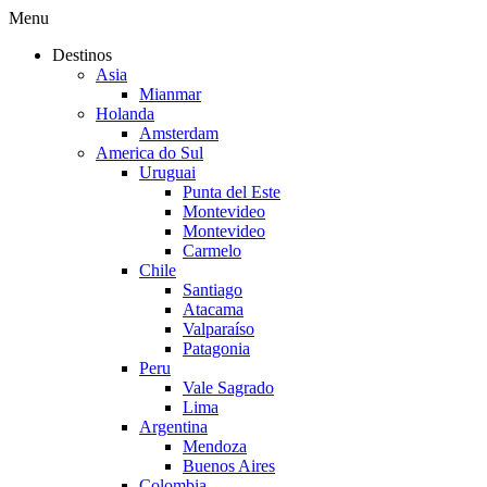
Menu
Destinos
Asia
Mianmar
Holanda
Amsterdam
America do Sul
Uruguai
Punta del Este
Montevideo
Montevideo
Carmelo
Chile
Santiago
Atacama
Valparaíso
Patagonia
Peru
Vale Sagrado
Lima
Argentina
Mendoza
Buenos Aires
Colombia