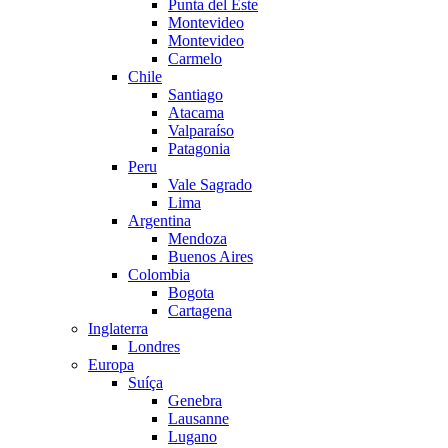
Punta del Este
Montevideo
Montevideo
Carmelo
Chile
Santiago
Atacama
Valparaíso
Patagonia
Peru
Vale Sagrado
Lima
Argentina
Mendoza
Buenos Aires
Colombia
Bogota
Cartagena
Inglaterra
Londres
Europa
Suíça
Genebra
Lausanne
Lugano