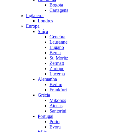
Bogota
Cartagena
Inglaterra
Londres
Europa
Suíça
Genebra
Lausanne
Lugano
Berna
St. Moritz
Zermatt
Zurique
Lucerna
Alemanha
Berlim
Frankfurt
Grécia
Mikonos
Atenas
Santorini
Portugal
Porto
Evora