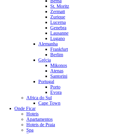
Berna
St. Moritz
Zermatt
Zurique
Lucerna
Genebra
Lausanne
Lugano
Alemanha
Frankfurt
Berlim
Grécia
Mikonos
Atenas
Santorini
Portugal
Porto
Evora
Africa do Sul
Cape Town
Onde Ficar
Hoteis
Apartamentos
Hoteis de Praia
Spa