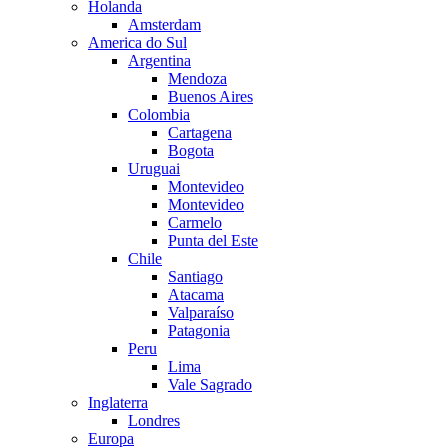
Holanda
Amsterdam
America do Sul
Argentina
Mendoza
Buenos Aires
Colombia
Cartagena
Bogota
Uruguai
Montevideo
Montevideo
Carmelo
Punta del Este
Chile
Santiago
Atacama
Valparaíso
Patagonia
Peru
Lima
Vale Sagrado
Inglaterra
Londres
Europa