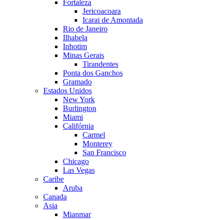
Fortaleza
Jericoacoara
Icarai de Amontada
Rio de Janeiro
Ilhabela
Inhotim
Minas Gerais
Tirandentes
Ponta dos Ganchos
Gramado
Estados Unidos
New York
Burlington
Miami
Califórnia
Carmel
Monterey
San Francisco
Chicago
Las Vegas
Caribe
Aruba
Canada
Asia
Mianmar