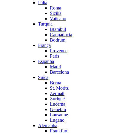
Itália
Roma
Sicilia
Vaticano
Turquia
Istambul
Cappadocia
Bodrum
França
Provence
Paris
Espanha
Madri
Barcelona
Suíça
Berna
St. Moritz
Zermatt
Zurique
Lucerna
Genebra
Lausanne
Lugano
Alemanha
Frankfurt