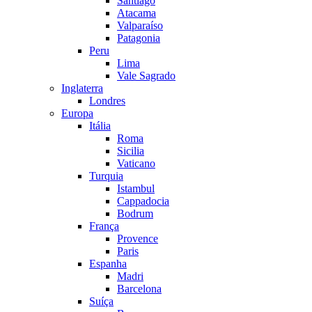
Santiago
Atacama
Valparaíso
Patagonia
Peru
Lima
Vale Sagrado
Inglaterra
Londres
Europa
Itália
Roma
Sicilia
Vaticano
Turquia
Istambul
Cappadocia
Bodrum
França
Provence
Paris
Espanha
Madri
Barcelona
Suíça