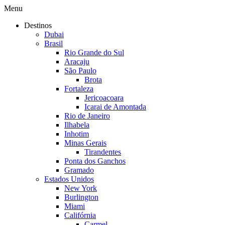
Menu
Destinos
Dubai
Brasil
Rio Grande do Sul
Aracaju
São Paulo
Brota
Fortaleza
Jericoacoara
Icarai de Amontada
Rio de Janeiro
Ilhabela
Inhotim
Minas Gerais
Tirandentes
Ponta dos Ganchos
Gramado
Estados Unidos
New York
Burlington
Miami
Califórnia
Carmel