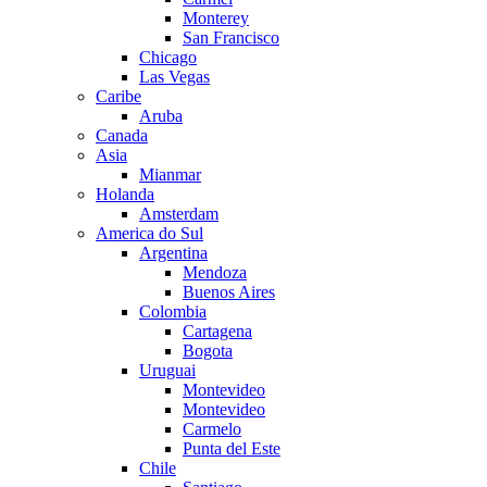
Monterey
San Francisco
Chicago
Las Vegas
Caribe
Aruba
Canada
Asia
Mianmar
Holanda
Amsterdam
America do Sul
Argentina
Mendoza
Buenos Aires
Colombia
Cartagena
Bogota
Uruguai
Montevideo
Montevideo
Carmelo
Punta del Este
Chile