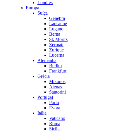
Londres
Europa
Suíça
Genebra
Lausanne
Lugano
Berna
St. Moritz
Zermatt
Zurique
Lucerna
Alemanha
Berlim
Frankfurt
Grécia
Mikonos
Atenas
Santorini
Portugal
Porto
Evora
Itália
Vaticano
Roma
Sicilia