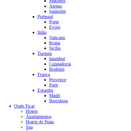
Mikonos
Atenas
Santorini
Portugal
Porto
Evora
Itália
Vaticano
Roma
Sicilia
Turquia
Istambul
Cappadocia
Bodrum
França
Provence
Paris
Espanha
Madri
Barcelona
Onde Ficar
Hoteis
Apartamentos
Hoteis de Praia
Spa