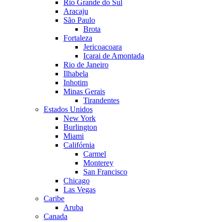
Rio Grande do Sul
Aracaju
São Paulo
Brota
Fortaleza
Jericoacoara
Icarai de Amontada
Rio de Janeiro
Ilhabela
Inhotim
Minas Gerais
Tirandentes
Estados Unidos
New York
Burlington
Miami
Califórnia
Carmel
Monterey
San Francisco
Chicago
Las Vegas
Caribe
Aruba
Canada