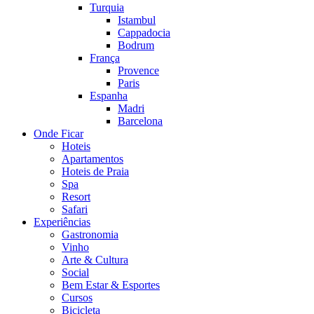
Turquia
Istambul
Cappadocia
Bodrum
França
Provence
Paris
Espanha
Madri
Barcelona
Onde Ficar
Hoteis
Apartamentos
Hoteis de Praia
Spa
Resort
Safari
Experiências
Gastronomia
Vinho
Arte & Cultura
Social
Bem Estar & Esportes
Cursos
Bicicleta