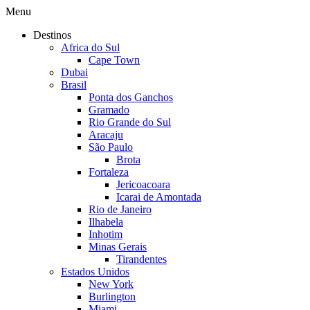
Menu
Destinos
Africa do Sul
Cape Town
Dubai
Brasil
Ponta dos Ganchos
Gramado
Rio Grande do Sul
Aracaju
São Paulo
Brota
Fortaleza
Jericoacoara
Icarai de Amontada
Rio de Janeiro
Ilhabela
Inhotim
Minas Gerais
Tirandentes
Estados Unidos
New York
Burlington
Miami