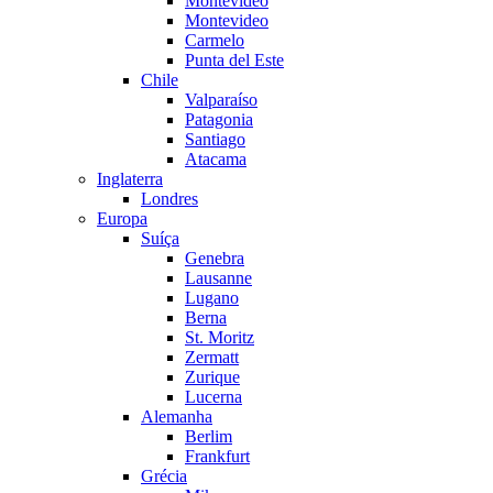
Montevideo
Montevideo
Carmelo
Punta del Este
Chile
Valparaíso
Patagonia
Santiago
Atacama
Inglaterra
Londres
Europa
Suíça
Genebra
Lausanne
Lugano
Berna
St. Moritz
Zermatt
Zurique
Lucerna
Alemanha
Berlim
Frankfurt
Grécia