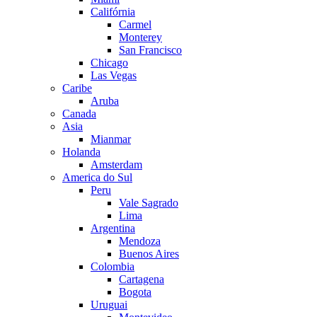
Califórnia
Carmel
Monterey
San Francisco
Chicago
Las Vegas
Caribe
Aruba
Canada
Asia
Mianmar
Holanda
Amsterdam
America do Sul
Peru
Vale Sagrado
Lima
Argentina
Mendoza
Buenos Aires
Colombia
Cartagena
Bogota
Uruguai