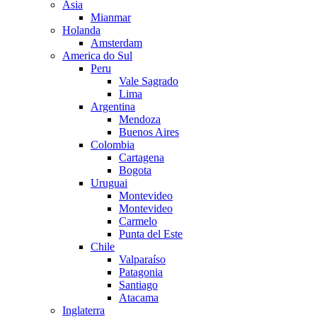
Asia
Mianmar
Holanda
Amsterdam
America do Sul
Peru
Vale Sagrado
Lima
Argentina
Mendoza
Buenos Aires
Colombia
Cartagena
Bogota
Uruguai
Montevideo
Montevideo
Carmelo
Punta del Este
Chile
Valparaíso
Patagonia
Santiago
Atacama
Inglaterra