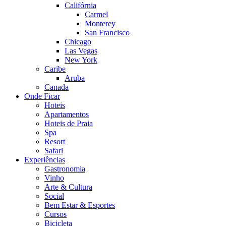
Califórnia
Carmel
Monterey
San Francisco
Chicago
Las Vegas
New York
Caribe
Aruba
Canada
Onde Ficar
Hoteis
Apartamentos
Hoteis de Praia
Spa
Resort
Safari
Experiências
Gastronomia
Vinho
Arte & Cultura
Social
Bem Estar & Esportes
Cursos
Bicicleta