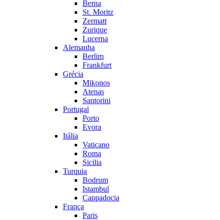
Berna
St. Moritz
Zermatt
Zurique
Lucerna
Alemanha
Berlim
Frankfurt
Grécia
Mikonos
Atenas
Santorini
Portugal
Porto
Evora
Itália
Vaticano
Roma
Sicilia
Turquia
Bodrum
Istambul
Cappadocia
França
Paris