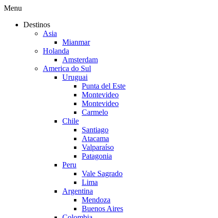
Menu
Destinos
Asia
Mianmar
Holanda
Amsterdam
America do Sul
Uruguai
Punta del Este
Montevideo
Montevideo
Carmelo
Chile
Santiago
Atacama
Valparaíso
Patagonia
Peru
Vale Sagrado
Lima
Argentina
Mendoza
Buenos Aires
Colombia