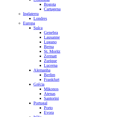
Bogota
Cartagena
Inglaterra
Londres
Europa
Suíça
Genebra
Lausanne
Lugano
Berna
St. Moritz
Zermatt
Zurique
Lucerna
Alemanha
Berlim
Frankfurt
Grécia
Mikonos
Atenas
Santorini
Portugal
Porto
Evora