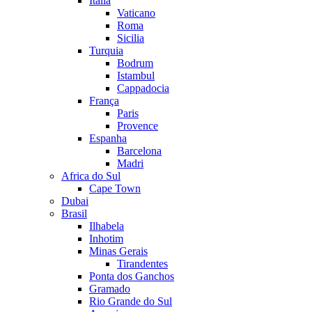
Itália
Vaticano
Roma
Sicilia
Turquia
Bodrum
Istambul
Cappadocia
França
Paris
Provence
Espanha
Barcelona
Madri
Africa do Sul
Cape Town
Dubai
Brasil
Ilhabela
Inhotim
Minas Gerais
Tirandentes
Ponta dos Ganchos
Gramado
Rio Grande do Sul