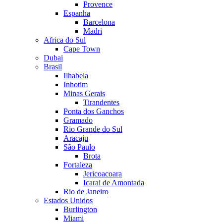
Provence
Espanha
Barcelona
Madri
Africa do Sul
Cape Town
Dubai
Brasil
Ilhabela
Inhotim
Minas Gerais
Tirandentes
Ponta dos Ganchos
Gramado
Rio Grande do Sul
Aracaju
São Paulo
Brota
Fortaleza
Jericoacoara
Icarai de Amontada
Rio de Janeiro
Estados Unidos
Burlington
Miami