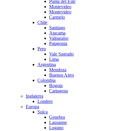
Punta del Este
Montevideo
Montevideo
Carmelo
Chile
Santiago
Atacama
Valparaíso
Patagonia
Peru
Vale Sagrado
Lima
Argentina
Mendoza
Buenos Aires
Colombia
Bogota
Cartagena
Inglaterra
Londres
Europa
Suíça
Genebra
Lausanne
Lugano