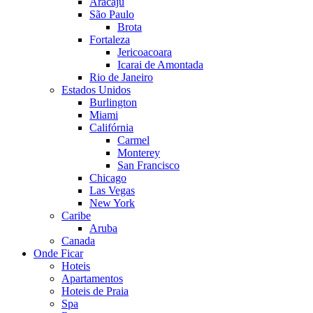
Aracaju
São Paulo
Brota
Fortaleza
Jericoacoara
Icarai de Amontada
Rio de Janeiro
Estados Unidos
Burlington
Miami
Califórnia
Carmel
Monterey
San Francisco
Chicago
Las Vegas
New York
Caribe
Aruba
Canada
Onde Ficar
Hoteis
Apartamentos
Hoteis de Praia
Spa