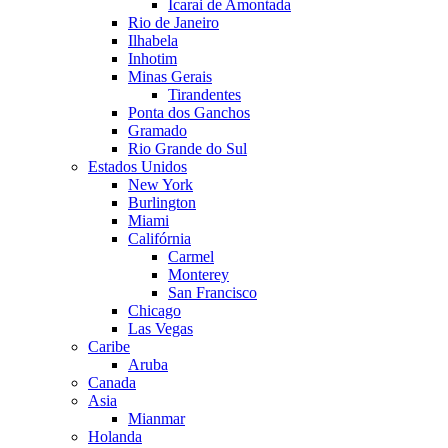
Icarai de Amontada
Rio de Janeiro
Ilhabela
Inhotim
Minas Gerais
Tirandentes
Ponta dos Ganchos
Gramado
Rio Grande do Sul
Estados Unidos
New York
Burlington
Miami
Califórnia
Carmel
Monterey
San Francisco
Chicago
Las Vegas
Caribe
Aruba
Canada
Asia
Mianmar
Holanda