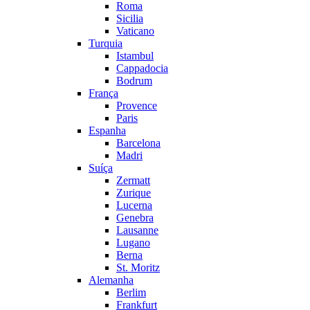
Roma
Sicilia
Vaticano
Turquia
Istambul
Cappadocia
Bodrum
França
Provence
Paris
Espanha
Barcelona
Madri
Suíça
Zermatt
Zurique
Lucerna
Genebra
Lausanne
Lugano
Berna
St. Moritz
Alemanha
Berlim
Frankfurt