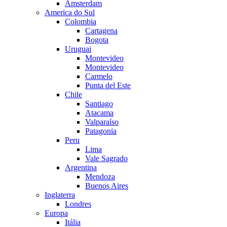
Amsterdam
America do Sul
Colombia
Cartagena
Bogota
Uruguai
Montevideo
Montevideo
Carmelo
Punta del Este
Chile
Santiago
Atacama
Valparaíso
Patagonia
Peru
Lima
Vale Sagrado
Argentina
Mendoza
Buenos Aires
Inglaterra
Londres
Europa
Itália