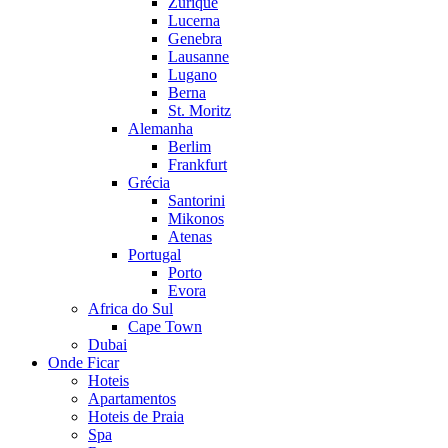
Zurique
Lucerna
Genebra
Lausanne
Lugano
Berna
St. Moritz
Alemanha
Berlim
Frankfurt
Grécia
Santorini
Mikonos
Atenas
Portugal
Porto
Evora
Africa do Sul
Cape Town
Dubai
Onde Ficar
Hoteis
Apartamentos
Hoteis de Praia
Spa