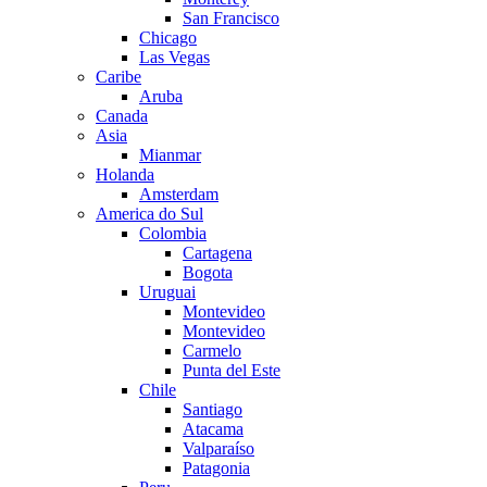
San Francisco
Chicago
Las Vegas
Caribe
Aruba
Canada
Asia
Mianmar
Holanda
Amsterdam
America do Sul
Colombia
Cartagena
Bogota
Uruguai
Montevideo
Montevideo
Carmelo
Punta del Este
Chile
Santiago
Atacama
Valparaíso
Patagonia