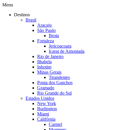
Menu
Destinos
Brasil
Aracaju
São Paulo
Brota
Fortaleza
Jericoacoara
Icarai de Amontada
Rio de Janeiro
Ilhabela
Inhotim
Minas Gerais
Tirandentes
Ponta dos Ganchos
Gramado
Rio Grande do Sul
Estados Unidos
New York
Burlington
Miami
Califórnia
Carmel
Monterey