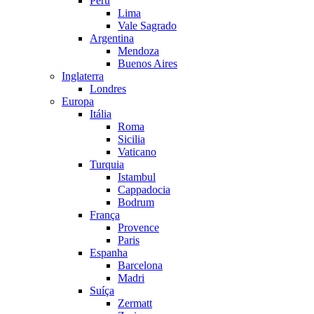
Peru
Lima
Vale Sagrado
Argentina
Mendoza
Buenos Aires
Inglaterra
Londres
Europa
Itália
Roma
Sicilia
Vaticano
Turquia
Istambul
Cappadocia
Bodrum
França
Provence
Paris
Espanha
Barcelona
Madri
Suíça
Zermatt