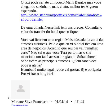
O taxi pode ser ate um pouco Mai’s Baratos mas voce
chegando sozinha, e mais chato, melhor ter Alguem
esperando.
http://www.istanbulairporttaxis.com/celal-sultan-hotel-
airport-transfer
Da uma olhada Nesse link tem uns precos. Consultei o
valor do transfer do hotel que eu fiquei.
Voce vai ficar em uma regiao Mais afastada da zona das
atracoes turisticas. Pelo o que eu vi o hotel fica em uma
area de negocios. Acredito que seu pai vai tranalhar,
certo? Nao sei o que voce Tera perto mas o site
menciona um facil acesso a regiao de Sultanahmed
onde ficam as principals atracoes. Quem sabe voce
pode ir ate lá?
Istambul è muito legal , voce vai gostar. Bj e obrigada
Por visitar o blog carla
Mariane Silva Francisco • 01/04/14 • 11h44
Responder