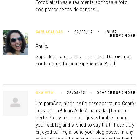
Fotos atrativas e realmente apititosa a foto
dos pratos feitos de canoas!!!!
CARLACALDAS
• 02/03/12 • 18H52
RESPONDER
Paula,
Super legal a dica de alugar casa. Depois nos
conta como foi sua experiencia. BJJJ
GKAIWEAL
• 22/05/12 • 04H59
RESPONDER
Um paraÃ­so, ainda nÃ£o descoberto, no CearÃ¡
Terra da Luz! IcaraÃ­ de Amontada! | Longe e
Perto Pretty nice post. I just stumbled upon
your weblog and wished to say that I have truly
enjoyed surfing around your blog posts. In any
case I will be subscribing to your rss feed and I