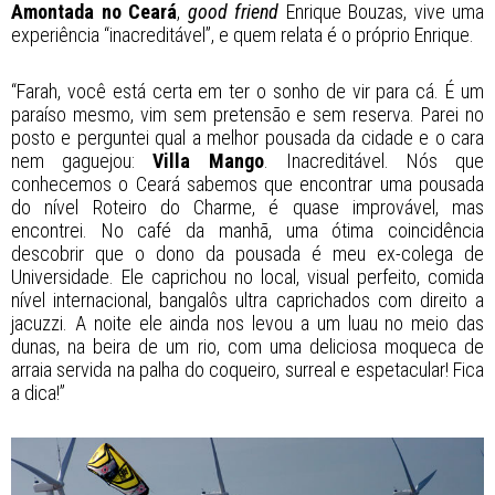
Amontada no Ceará
,
good friend
Enrique Bouzas, vive uma
experiência “inacreditável”, e quem relata é o próprio Enrique.
“Farah, você está certa em ter o sonho de vir para cá. É um
paraíso mesmo, vim sem pretensão e sem reserva. Parei no
posto e perguntei qual a melhor pousada da cidade e o cara
nem gaguejou:
Villa Mango
. Inacreditável. Nós que
conhecemos o Ceará sabemos que encontrar uma pousada
do nível Roteiro do Charme, é quase improvável, mas
encontrei. No café da manhã, uma ótima coincidência
descobrir que o dono da pousada é meu ex-colega de
Universidade. Ele caprichou no local, visual perfeito, comida
nível internacional, bangalôs ultra caprichados com direito a
jacuzzi. A noite ele ainda nos levou a um luau no meio das
dunas, na beira de um rio, com uma deliciosa moqueca de
arraia servida na palha do coqueiro, surreal e espetacular! Fica
a dica!”