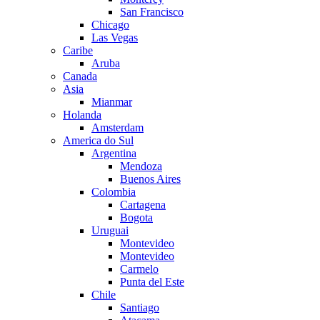
San Francisco
Chicago
Las Vegas
Caribe
Aruba
Canada
Asia
Mianmar
Holanda
Amsterdam
America do Sul
Argentina
Mendoza
Buenos Aires
Colombia
Cartagena
Bogota
Uruguai
Montevideo
Montevideo
Carmelo
Punta del Este
Chile
Santiago