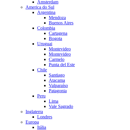
Amsterdam
America do Sul
Argentina
Mendoza
Buenos Aires
Colombia
Cartagena
Bogota
Uruguai
Montevideo
Montevideo
Carmelo
Punta del Este
Chile
Santiago
Atacama
Valparaíso
Patagonia
Peru
Lima
Vale Sagrado
Inglaterra
Londres
Europa
Itália