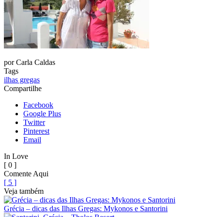
por
Carla Caldas
Tags
ilhas gregas
Compartilhe
Facebook
Google Plus
Twitter
Pinterest
Email
In Love
[ 0 ]
Comente Aqui
[ 5 ]
Veja também
Grécia – dicas das Ilhas Gregas: Mykonos e Santorini