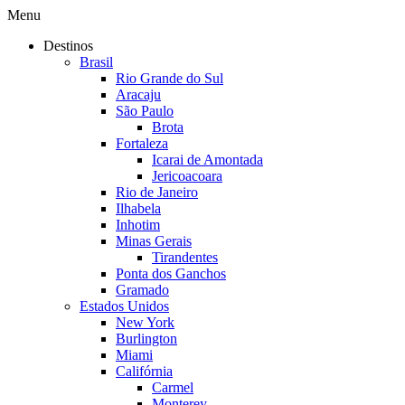
Menu
Destinos
Brasil
Rio Grande do Sul
Aracaju
São Paulo
Brota
Fortaleza
Icarai de Amontada
Jericoacoara
Rio de Janeiro
Ilhabela
Inhotim
Minas Gerais
Tirandentes
Ponta dos Ganchos
Gramado
Estados Unidos
New York
Burlington
Miami
Califórnia
Carmel
Monterey