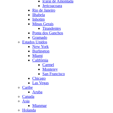
Icarai de Amontada
Jericoacoara
Rio de Janeiro
Ilhabela
Inhotim
Minas Gerais
Tirandentes
Ponta dos Ganchos
Gramado
Estados Unidos
New York
Burlington
Miami
Califórnia
Carmel
Monterey
San Francisco
Chicago
Las Vegas
Caribe
Aruba
Canada
Asia
Mianmar
Holanda