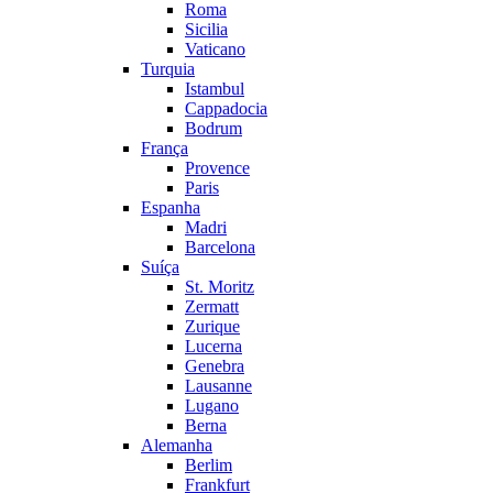
Roma
Sicilia
Vaticano
Turquia
Istambul
Cappadocia
Bodrum
França
Provence
Paris
Espanha
Madri
Barcelona
Suíça
St. Moritz
Zermatt
Zurique
Lucerna
Genebra
Lausanne
Lugano
Berna
Alemanha
Berlim
Frankfurt