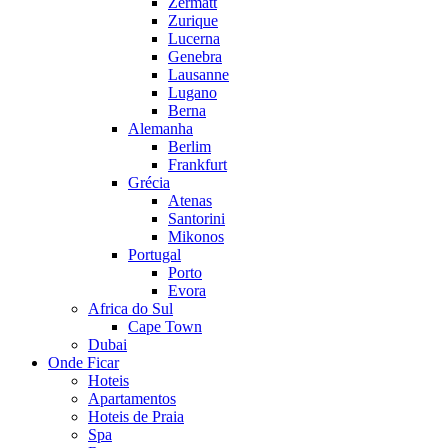
Zermatt
Zurique
Lucerna
Genebra
Lausanne
Lugano
Berna
Alemanha
Berlim
Frankfurt
Grécia
Atenas
Santorini
Mikonos
Portugal
Porto
Evora
Africa do Sul
Cape Town
Dubai
Onde Ficar
Hoteis
Apartamentos
Hoteis de Praia
Spa