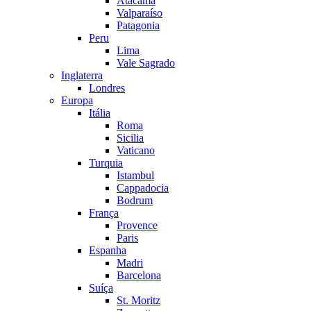
Atacama
Valparaíso
Patagonia
Peru
Lima
Vale Sagrado
Inglaterra
Londres
Europa
Itália
Roma
Sicilia
Vaticano
Turquia
Istambul
Cappadocia
Bodrum
França
Provence
Paris
Espanha
Madri
Barcelona
Suíça
St. Moritz