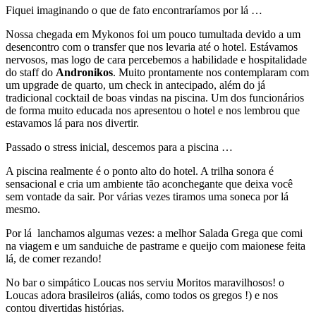
Fiquei imaginando o que de fato encontraríamos por lá …
Nossa chegada em Mykonos foi um pouco tumultada devido a um
desencontro com o transfer que nos levaria até o hotel. Estávamos
nervosos, mas logo de cara percebemos a habilidade e hospitalidade
do staff do
Andronikos
. Muito prontamente nos contemplaram com
um upgrade de quarto, um check in antecipado, além do já
tradicional cocktail de boas vindas na piscina. Um dos funcionários
de forma muito educada nos apresentou o hotel e nos lembrou que
estavamos lá para nos divertir.
Passado o stress inicial, descemos para a piscina …
A piscina realmente é o ponto alto do hotel. A trilha sonora é
sensacional e cria um ambiente tão aconchegante que deixa você
sem vontade da sair. Por várias vezes tiramos uma soneca por lá
mesmo.
Por lá lanchamos algumas vezes: a melhor Salada Grega que comi
na viagem e um sanduiche de pastrame e queijo com maionese feita
lá, de comer rezando!
No bar o simpático Loucas nos serviu Moritos maravilhosos! o
Loucas adora brasileiros (aliás, como todos os gregos !) e nos
contou divertidas histórias.