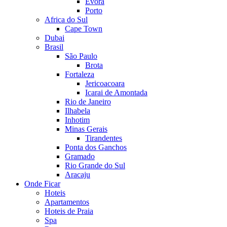
Evora
Porto
Africa do Sul
Cape Town
Dubai
Brasil
São Paulo
Brota
Fortaleza
Jericoacoara
Icarai de Amontada
Rio de Janeiro
Ilhabela
Inhotim
Minas Gerais
Tirandentes
Ponta dos Ganchos
Gramado
Rio Grande do Sul
Aracaju
Onde Ficar
Hoteis
Apartamentos
Hoteis de Praia
Spa