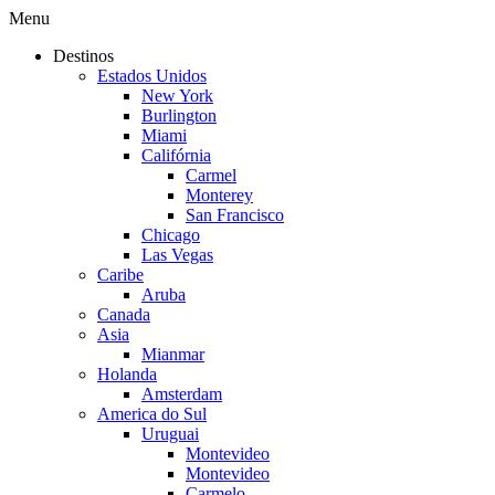
Menu
Destinos
Estados Unidos
New York
Burlington
Miami
Califórnia
Carmel
Monterey
San Francisco
Chicago
Las Vegas
Caribe
Aruba
Canada
Asia
Mianmar
Holanda
Amsterdam
America do Sul
Uruguai
Montevideo
Montevideo
Carmelo