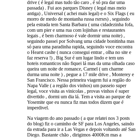
drive ( é legal mas tudo tão caro , é só pra dar uma
passada) . Fui aos parques Disney ( legal mas meio
antiga) , Universal ( achei mais legal) e o Six Flags ( eu
morro de medo de montanha russa rsrrsrs) , seguindo
pela estrada tem Santa Barbara ( uma cidadezinha fofa,
com um pier e uma rua com lojinhas e restaurantes
legais , é bem charmoso é vale dormir uma noite) ,
seguindo passei por Solvang uma cidade bonitinha mas
só para uma paradinha rapida, seguindo voce encontra
o Hearst caslte ( nunca consegui entrar , olha no site e
faz reserva !) , Big Sur é um lugar lindo e tem uns
hoteis romanticos não fiquei lá mas da uma olhada caso
queira um noite de romance, Carmel ( um charme
durma uma noite ) , pegue a 17 mile drive , Monterey e
San Francisco. Nessa primeira viagem fui a região do
Napa Valle ( a região dos vinhos) um passeio super
legal, voce visita as vinicolas , provas vinhos é super
divertido , dormi um dia lá. Tem a visita ao parque de
Yosemite que eu nunca fiz mas todos dizem que é
imperdivel.
Na viagem do ano passado ( a que relatei nos 3 posts
do blog) fiz o caminho de SF para Los Angeles, saindo
da estrada para ir a Las Vegas e depois voltando até San
Diego. Bastante chão , dirigimos 4000Km mas a