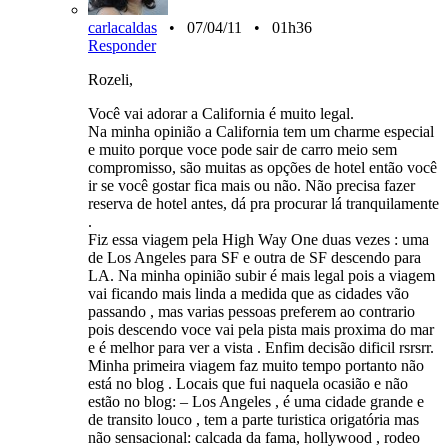
carlacaldas
• 07/04/11 • 01h36
Responder
Rozeli,
Você vai adorar a California é muito legal.
Na minha opinião a California tem um charme especial
e muito porque voce pode sair de carro meio sem
compromisso, são muitas as opções de hotel então você
ir se você gostar fica mais ou não. Não precisa fazer
reserva de hotel antes, dá pra procurar lá tranquilamente
.
Fiz essa viagem pela High Way One duas vezes : uma
de Los Angeles para SF e outra de SF descendo para
LA. Na minha opinião subir é mais legal pois a viagem
vai ficando mais linda a medida que as cidades vão
passando , mas varias pessoas preferem ao contrario
pois descendo voce vai pela pista mais proxima do mar
e é melhor para ver a vista . Enfim decisão dificil rsrsrr.
Minha primeira viagem faz muito tempo portanto não
está no blog . Locais que fui naquela ocasião e não
estão no blog: – Los Angeles , é uma cidade grande e
de transito louco , tem a parte turistica origatória mas
não sensacional: calcada da fama, hollywood , rodeo