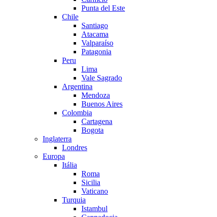
Punta del Este
Chile
Santiago
Atacama
Valparaíso
Patagonia
Peru
Lima
Vale Sagrado
Argentina
Mendoza
Buenos Aires
Colombia
Cartagena
Bogota
Inglaterra
Londres
Europa
Itália
Roma
Sicilia
Vaticano
Turquia
Istambul