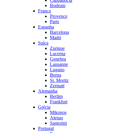
Cappadocia
Bodrum
França
Provence
Paris
Espanha
Barcelona
Madri
Suíça
Zurique
Lucerna
Genebra
Lausanne
Lugano
Berna
St. Moritz
Zermatt
Alemanha
Berlim
Frankfurt
Grécia
Mikonos
Atenas
Santorini
Portugal