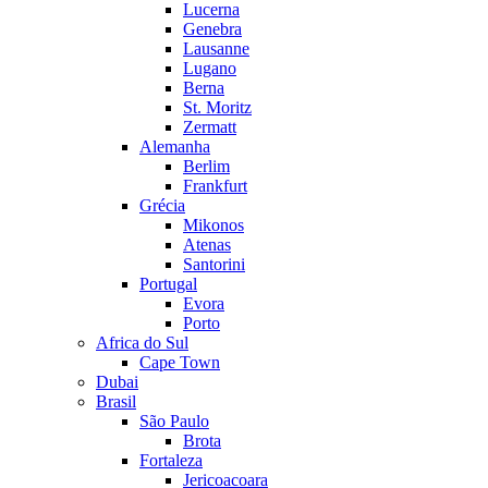
Lucerna
Genebra
Lausanne
Lugano
Berna
St. Moritz
Zermatt
Alemanha
Berlim
Frankfurt
Grécia
Mikonos
Atenas
Santorini
Portugal
Evora
Porto
Africa do Sul
Cape Town
Dubai
Brasil
São Paulo
Brota
Fortaleza
Jericoacoara