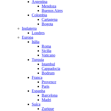
Argentina
Mendoza
Buenos Aires
Colombia
Cartagena
Bogota
Inglaterra
Londres
Europa
Itália
Roma
Sicilia
Vaticano
Turquia
Istambul
Cappadocia
Bodrum
França
Provence
Paris
Espanha
Barcelona
Madri
Suíça
Zurique