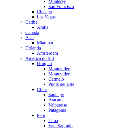
Monterey
San Francisco
Chicago
Las Vegas
Caribe
Aruba
Canada
Asia
Mianmar
Holanda
Amsterdam
America do Sul
Uruguai
Montevideo
Montevideo
Carmelo
Punta del Este
Chile
Santiago
Atacama
Valparaíso
Patagonia
Peru
Lima
Vale Sagrado