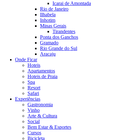
Icarai de Amontada
Rio de Janeiro
Ilhabela
Inhotim
Minas Gerais
Tirandentes
Ponta dos Ganchos
Gramado
Rio Grande do Sul
Aracaju
Onde Ficar
Hoteis
Apartamentos
Hoteis de Praia
Spa
Resort
Safari
Experiências
Gastronomia
Vinho
Arte & Cultura
Social
Bem Estar & Esportes
Cursos
Bicicleta