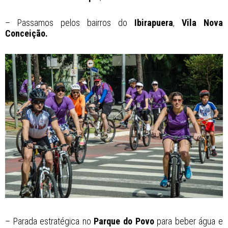
– Passamos pelos bairros do
Ibirapuera
,
Vila Nova
Conceição.
– Parada estratégica no
Parque do Povo
para beber água e