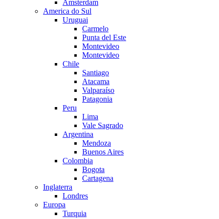
Amsterdam
America do Sul
Uruguai
Carmelo
Punta del Este
Montevideo
Montevideo
Chile
Santiago
Atacama
Valparaíso
Patagonia
Peru
Lima
Vale Sagrado
Argentina
Mendoza
Buenos Aires
Colombia
Bogota
Cartagena
Inglaterra
Londres
Europa
Turquia