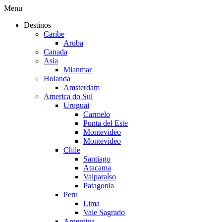
Menu
Destinos
Caribe
Aruba
Canada
Asia
Mianmar
Holanda
Amsterdam
America do Sul
Uruguai
Carmelo
Punta del Este
Montevideo
Montevideo
Chile
Santiago
Atacama
Valparaíso
Patagonia
Peru
Lima
Vale Sagrado
Argentina