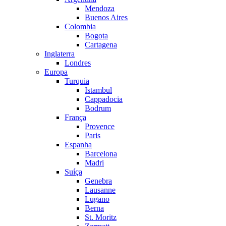
Mendoza
Buenos Aires
Colombia
Bogota
Cartagena
Inglaterra
Londres
Europa
Turquia
Istambul
Cappadocia
Bodrum
França
Provence
Paris
Espanha
Barcelona
Madri
Suíça
Genebra
Lausanne
Lugano
Berna
St. Moritz