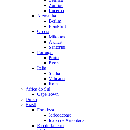
Zermatt
Zurique
Lucerna
Alemanha
Berlim
Frankfurt
Grécia
Mikonos
Atenas
Santorini
Portugal
Porto
Evora
Itália
Sicilia
Vaticano
Roma
Africa do Sul
Cape Town
Dubai
Brasil
Fortaleza
Jericoacoara
Icarai de Amontada
Rio de Janeiro