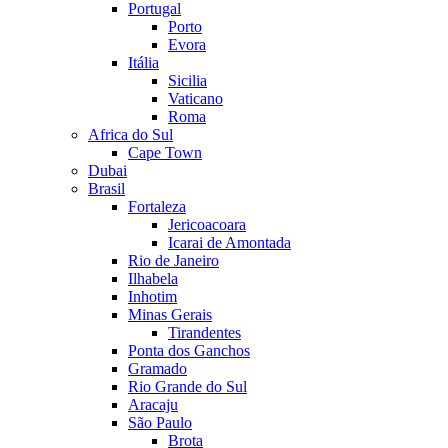
Portugal
Porto
Evora
Itália
Sicilia
Vaticano
Roma
Africa do Sul
Cape Town
Dubai
Brasil
Fortaleza
Jericoacoara
Icarai de Amontada
Rio de Janeiro
Ilhabela
Inhotim
Minas Gerais
Tirandentes
Ponta dos Ganchos
Gramado
Rio Grande do Sul
Aracaju
São Paulo
Brota