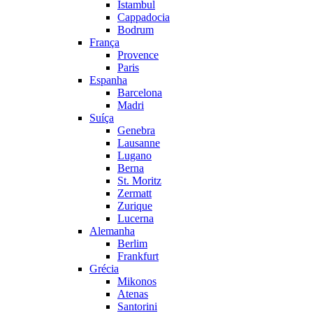
Istambul
Cappadocia
Bodrum
França
Provence
Paris
Espanha
Barcelona
Madri
Suíça
Genebra
Lausanne
Lugano
Berna
St. Moritz
Zermatt
Zurique
Lucerna
Alemanha
Berlim
Frankfurt
Grécia
Mikonos
Atenas
Santorini