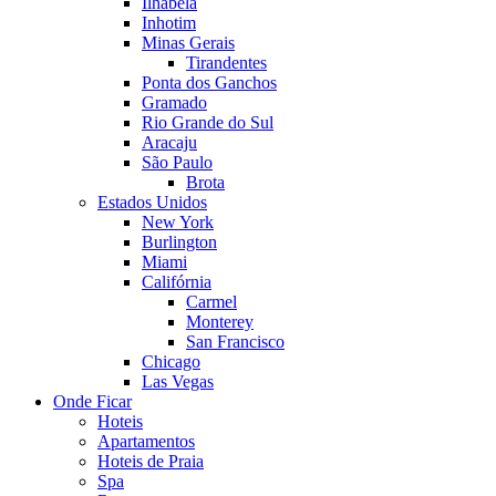
Ilhabela
Inhotim
Minas Gerais
Tirandentes
Ponta dos Ganchos
Gramado
Rio Grande do Sul
Aracaju
São Paulo
Brota
Estados Unidos
New York
Burlington
Miami
Califórnia
Carmel
Monterey
San Francisco
Chicago
Las Vegas
Onde Ficar
Hoteis
Apartamentos
Hoteis de Praia
Spa