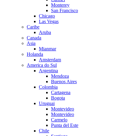
Monterey
San Francisco
Chicago
Las Vegas
Caribe
Aruba
Canada
Asia
Mianmar
Holanda
Amsterdam
America do Sul
Argentina
Mendoza
Buenos Aires
Colombia
Cartagena
Bogota
Uruguai
Montevideo
Montevideo
Carmelo
Punta del Este
Chile