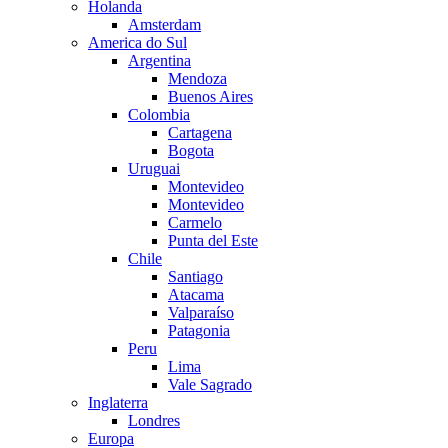
Holanda
Amsterdam
America do Sul
Argentina
Mendoza
Buenos Aires
Colombia
Cartagena
Bogota
Uruguai
Montevideo
Montevideo
Carmelo
Punta del Este
Chile
Santiago
Atacama
Valparaíso
Patagonia
Peru
Lima
Vale Sagrado
Inglaterra
Londres
Europa