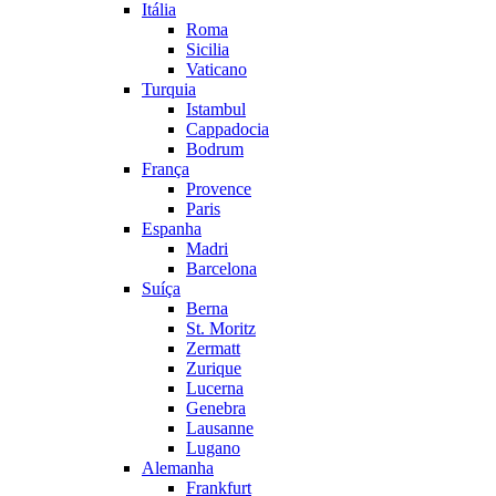
Itália
Roma
Sicilia
Vaticano
Turquia
Istambul
Cappadocia
Bodrum
França
Provence
Paris
Espanha
Madri
Barcelona
Suíça
Berna
St. Moritz
Zermatt
Zurique
Lucerna
Genebra
Lausanne
Lugano
Alemanha
Frankfurt