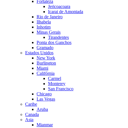
Fortaleza
Jericoacoara
Icarai de Amontada
Rio de Janeiro
Ilhabela
Inhotim
Minas Gerais
Tirandentes
Ponta dos Ganchos
Gramado
Estados Unidos
New York
Burlington
Miami
Califórnia
Carmel
Monterey
San Francisco
Chicago
Las Vegas
Caribe
Aruba
Canada
Asia
Mianmar