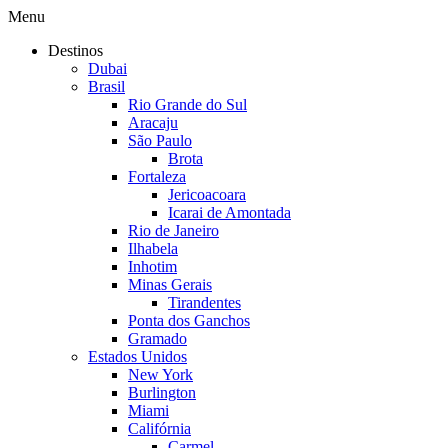
Menu
Destinos
Dubai
Brasil
Rio Grande do Sul
Aracaju
São Paulo
Brota
Fortaleza
Jericoacoara
Icarai de Amontada
Rio de Janeiro
Ilhabela
Inhotim
Minas Gerais
Tirandentes
Ponta dos Ganchos
Gramado
Estados Unidos
New York
Burlington
Miami
Califórnia
Carmel