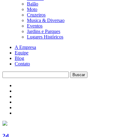
Balão
Moto
Cruzeiros
Musica & Diversao
Eventos
Jardins e Parques
Lugares Históricos
A Empresa
Equipe
Blog
Contato
2d