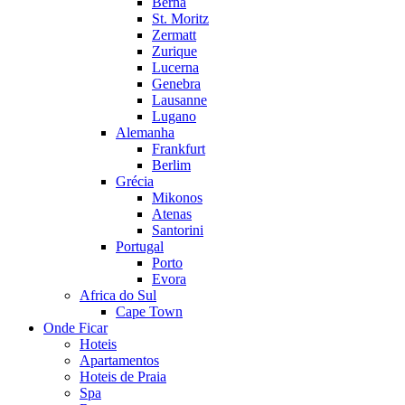
Berna
St. Moritz
Zermatt
Zurique
Lucerna
Genebra
Lausanne
Lugano
Alemanha
Frankfurt
Berlim
Grécia
Mikonos
Atenas
Santorini
Portugal
Porto
Evora
Africa do Sul
Cape Town
Onde Ficar
Hoteis
Apartamentos
Hoteis de Praia
Spa