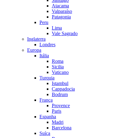
Santiago
Atacama
Valparaíso
Patagonia
Peru
Lima
Vale Sagrado
Inglaterra
Londres
Europa
Itália
Roma
Sicilia
Vaticano
Turquia
Istambul
Cappadocia
Bodrum
França
Provence
Paris
Espanha
Madri
Barcelona
Suíça