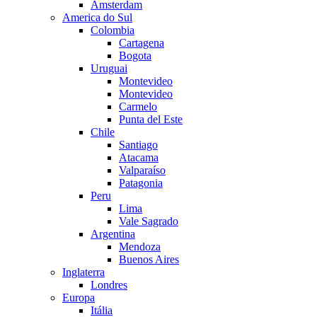
Amsterdam
America do Sul
Colombia
Cartagena
Bogota
Uruguai
Montevideo
Montevideo
Carmelo
Punta del Este
Chile
Santiago
Atacama
Valparaíso
Patagonia
Peru
Lima
Vale Sagrado
Argentina
Mendoza
Buenos Aires
Inglaterra
Londres
Europa
Itália