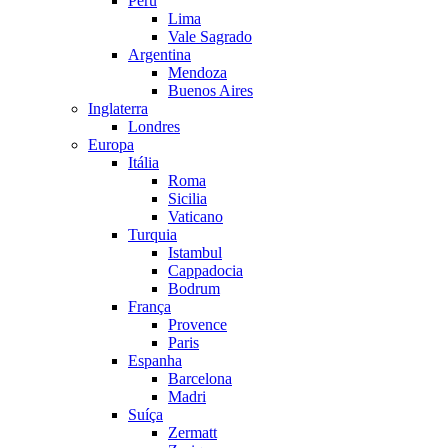
Peru
Lima
Vale Sagrado
Argentina
Mendoza
Buenos Aires
Inglaterra
Londres
Europa
Itália
Roma
Sicilia
Vaticano
Turquia
Istambul
Cappadocia
Bodrum
França
Provence
Paris
Espanha
Barcelona
Madri
Suíça
Zermatt