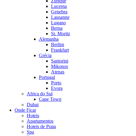
Zurique
Lucerna
Genebra
Lausanne
Lugano
Berna
St. Moritz
Alemanha
Berlim
Frankfurt
Grécia
Santorini
Mikonos
Atenas
Portugal
Porto
Evora
Africa do Sul
Cape Town
Dubai
Onde Ficar
Hoteis
Apartamentos
Hoteis de Praia
Spa