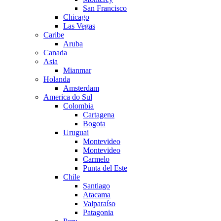
San Francisco
Chicago
Las Vegas
Caribe
Aruba
Canada
Asia
Mianmar
Holanda
Amsterdam
America do Sul
Colombia
Cartagena
Bogota
Uruguai
Montevideo
Montevideo
Carmelo
Punta del Este
Chile
Santiago
Atacama
Valparaíso
Patagonia