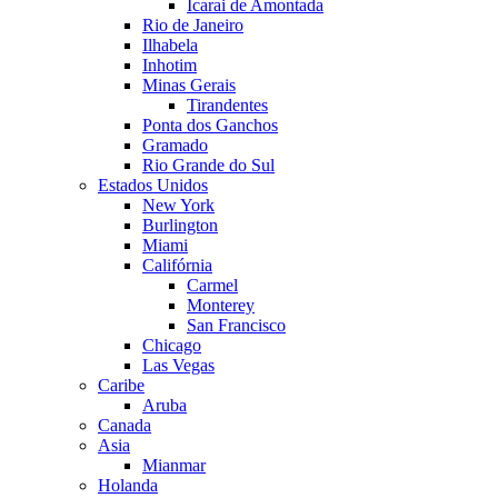
Icarai de Amontada
Rio de Janeiro
Ilhabela
Inhotim
Minas Gerais
Tirandentes
Ponta dos Ganchos
Gramado
Rio Grande do Sul
Estados Unidos
New York
Burlington
Miami
Califórnia
Carmel
Monterey
San Francisco
Chicago
Las Vegas
Caribe
Aruba
Canada
Asia
Mianmar
Holanda