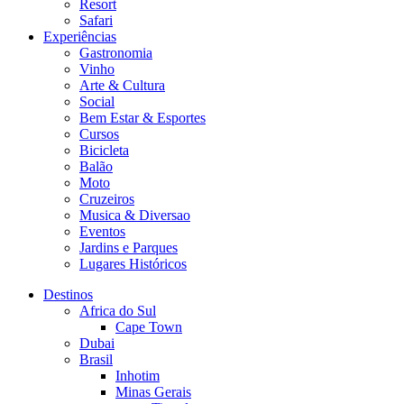
Resort
Safari
Experiências
Gastronomia
Vinho
Arte & Cultura
Social
Bem Estar & Esportes
Cursos
Bicicleta
Balão
Moto
Cruzeiros
Musica & Diversao
Eventos
Jardins e Parques
Lugares Históricos
Destinos
Africa do Sul
Cape Town
Dubai
Brasil
Inhotim
Minas Gerais