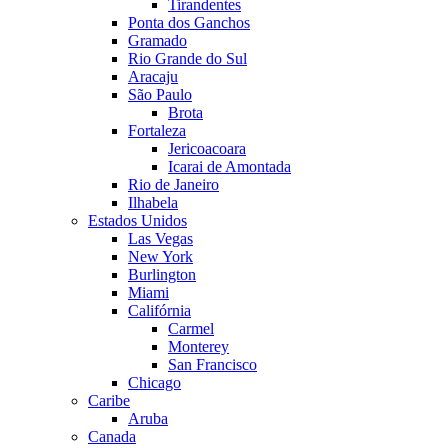
Tirandentes
Ponta dos Ganchos
Gramado
Rio Grande do Sul
Aracaju
São Paulo
Brota
Fortaleza
Jericoacoara
Icarai de Amontada
Rio de Janeiro
Ilhabela
Estados Unidos
Las Vegas
New York
Burlington
Miami
Califórnia
Carmel
Monterey
San Francisco
Chicago
Caribe
Aruba
Canada