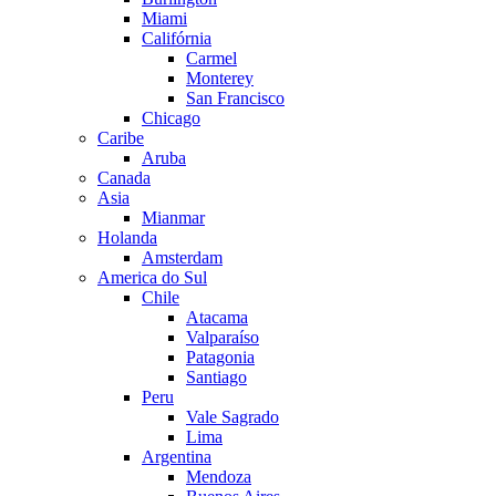
Miami
Califórnia
Carmel
Monterey
San Francisco
Chicago
Caribe
Aruba
Canada
Asia
Mianmar
Holanda
Amsterdam
America do Sul
Chile
Atacama
Valparaíso
Patagonia
Santiago
Peru
Vale Sagrado
Lima
Argentina
Mendoza