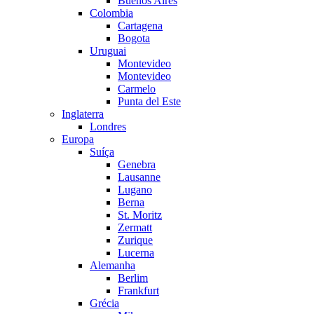
Buenos Aires
Colombia
Cartagena
Bogota
Uruguai
Montevideo
Montevideo
Carmelo
Punta del Este
Inglaterra
Londres
Europa
Suíça
Genebra
Lausanne
Lugano
Berna
St. Moritz
Zermatt
Zurique
Lucerna
Alemanha
Berlim
Frankfurt
Grécia