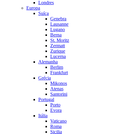
Londres
Europa
Suíça
Genebra
Lausanne
Lugano
Berna
St. Moritz
Zermatt
Zurique
Lucerna
Alemanha
Berlim
Frankfurt
Grécia
Mikonos
Atenas
Santorini
Portugal
Porto
Evora
Itália
Vaticano
Roma
Sicilia