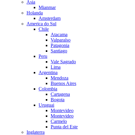
Asia
Mianmar
Holanda
Amsterdam
America do Sul
Chile
Atacama
Valparaíso
Patagonia
Santiago
Peru
Vale Sagrado
Lima
Argentina
Mendoza
Buenos Aires
Colombia
Cartagena
Bogota
Uruguai
Montevideo
Montevideo
Carmelo
Punta del Este
Inglaterra