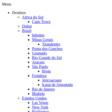
Menu
Destinos
Africa do Sul
Cape Town
Dubai
Brasil
Inhotim
Minas Gerais
Tirandentes
Ponta dos Ganchos
Gramado
Rio Grande do Sul
Aracaju
São Paulo
Brota
Fortaleza
Jericoacoara
Icarai de Amontada
Rio de Janeiro
Ilhabela
Estados Unidos
Las Vegas
New York
Burlington