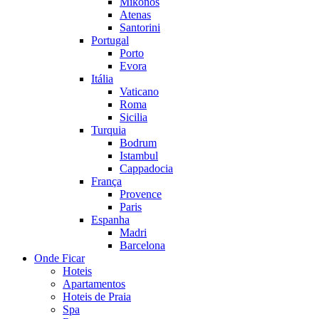
Mikonos
Atenas
Santorini
Portugal
Porto
Evora
Itália
Vaticano
Roma
Sicilia
Turquia
Bodrum
Istambul
Cappadocia
França
Provence
Paris
Espanha
Madri
Barcelona
Onde Ficar
Hoteis
Apartamentos
Hoteis de Praia
Spa