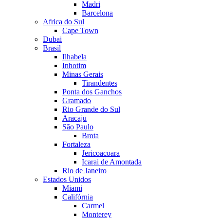
Madri
Barcelona
Africa do Sul
Cape Town
Dubai
Brasil
Ilhabela
Inhotim
Minas Gerais
Tirandentes
Ponta dos Ganchos
Gramado
Rio Grande do Sul
Aracaju
São Paulo
Brota
Fortaleza
Jericoacoara
Icarai de Amontada
Rio de Janeiro
Estados Unidos
Miami
Califórnia
Carmel
Monterey