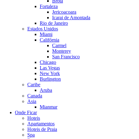
Brota
Fortaleza
Jericoacoara
Icarai de Amontada
Rio de Janeiro
Estados Unidos
Miami
Califórnia
Carmel
Monterey
San Francisco
Chicago
Las Vegas
New York
Burlington
Caribe
Aruba
Canada
Asia
Mianmar
Onde Ficar
Hoteis
Apartamentos
Hoteis de Praia
Spa