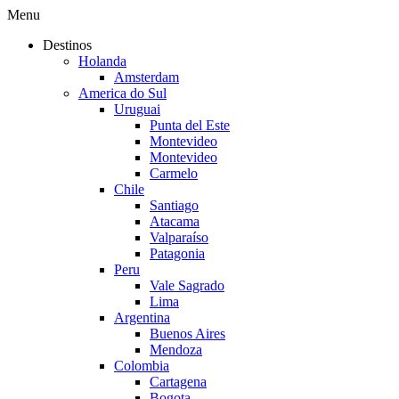
Menu
Destinos
Holanda
Amsterdam
America do Sul
Uruguai
Punta del Este
Montevideo
Montevideo
Carmelo
Chile
Santiago
Atacama
Valparaíso
Patagonia
Peru
Vale Sagrado
Lima
Argentina
Buenos Aires
Mendoza
Colombia
Cartagena
Bogota