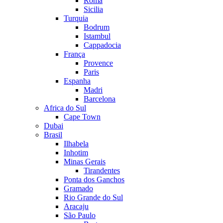
Roma
Sicilia
Turquia
Bodrum
Istambul
Cappadocia
França
Provence
Paris
Espanha
Madri
Barcelona
Africa do Sul
Cape Town
Dubai
Brasil
Ilhabela
Inhotim
Minas Gerais
Tirandentes
Ponta dos Ganchos
Gramado
Rio Grande do Sul
Aracaju
São Paulo