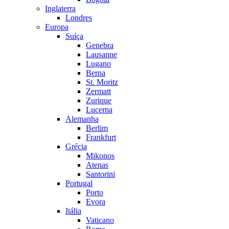
Inglaterra
Londres
Europa
Suíça
Genebra
Lausanne
Lugano
Berna
St. Moritz
Zermatt
Zurique
Lucerna
Alemanha
Berlim
Frankfurt
Grécia
Mikonos
Atenas
Santorini
Portugal
Porto
Evora
Itália
Vaticano