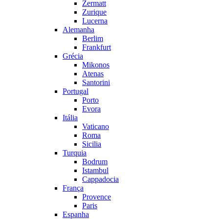
Zermatt
Zurique
Lucerna
Alemanha
Berlim
Frankfurt
Grécia
Mikonos
Atenas
Santorini
Portugal
Porto
Evora
Itália
Vaticano
Roma
Sicilia
Turquia
Bodrum
Istambul
Cappadocia
França
Provence
Paris
Espanha