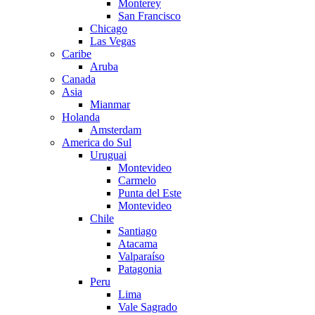
Monterey
San Francisco
Chicago
Las Vegas
Caribe
Aruba
Canada
Asia
Mianmar
Holanda
Amsterdam
America do Sul
Uruguai
Montevideo
Carmelo
Punta del Este
Montevideo
Chile
Santiago
Atacama
Valparaíso
Patagonia
Peru
Lima
Vale Sagrado