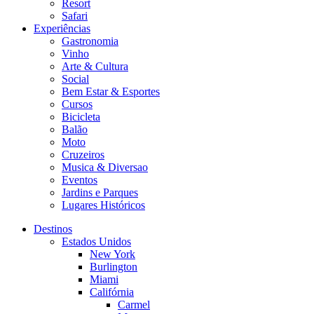
Resort
Safari
Experiências
Gastronomia
Vinho
Arte & Cultura
Social
Bem Estar & Esportes
Cursos
Bicicleta
Balão
Moto
Cruzeiros
Musica & Diversao
Eventos
Jardins e Parques
Lugares Históricos
Destinos
Estados Unidos
New York
Burlington
Miami
Califórnia
Carmel