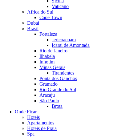
Sicilia
Vaticano
Africa do Sul
Cape Town
Dubai
Brasil
Fortaleza
Jericoacoara
Icarai de Amontada
Rio de Janeiro
Ilhabela
Inhotim
Minas Gerais
Tirandentes
Ponta dos Ganchos
Gramado
Rio Grande do Sul
Aracaju
São Paulo
Brota
Onde Ficar
Hoteis
Apartamentos
Hoteis de Praia
Spa