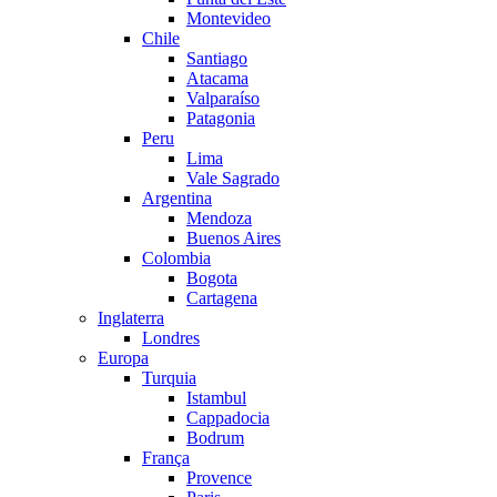
Montevideo
Chile
Santiago
Atacama
Valparaíso
Patagonia
Peru
Lima
Vale Sagrado
Argentina
Mendoza
Buenos Aires
Colombia
Bogota
Cartagena
Inglaterra
Londres
Europa
Turquia
Istambul
Cappadocia
Bodrum
França
Provence