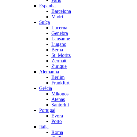
Paris
Espanha
Barcelona
Madri
Suíça
Lucerna
Genebra
Lausanne
Lugano
Berna
St. Moritz
Zermatt
Zurique
Alemanha
Berlim
Frankfurt
Grécia
Mikonos
Atenas
Santorini
Portugal
Evora
Porto
Itália
Roma