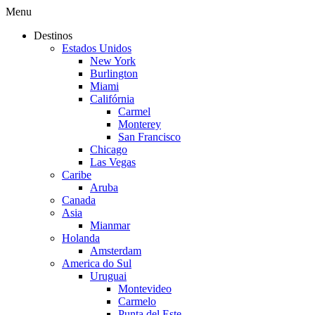
Menu
Destinos
Estados Unidos
New York
Burlington
Miami
Califórnia
Carmel
Monterey
San Francisco
Chicago
Las Vegas
Caribe
Aruba
Canada
Asia
Mianmar
Holanda
Amsterdam
America do Sul
Uruguai
Montevideo
Carmelo
Punta del Este