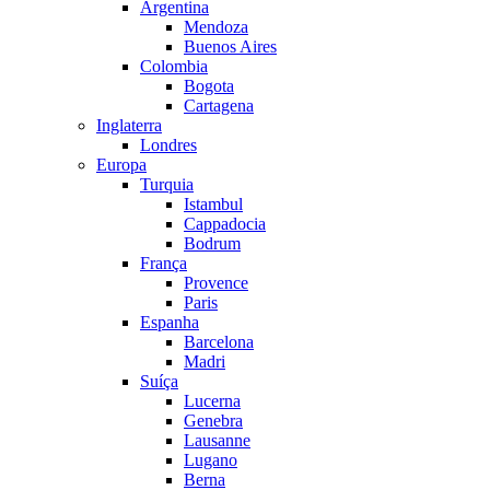
Argentina
Mendoza
Buenos Aires
Colombia
Bogota
Cartagena
Inglaterra
Londres
Europa
Turquia
Istambul
Cappadocia
Bodrum
França
Provence
Paris
Espanha
Barcelona
Madri
Suíça
Lucerna
Genebra
Lausanne
Lugano
Berna