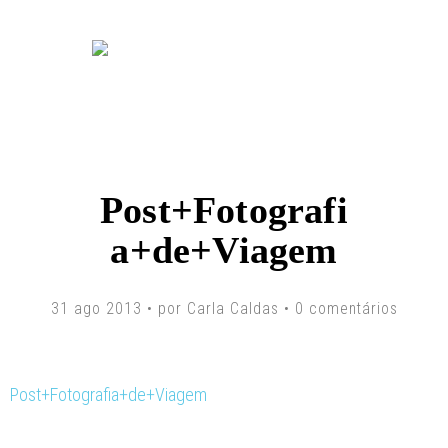
Post+Fotografi
a+de+Viagem
31 ago 2013 • por Carla Caldas •
0 comentários
Post+Fotografia+de+Viagem