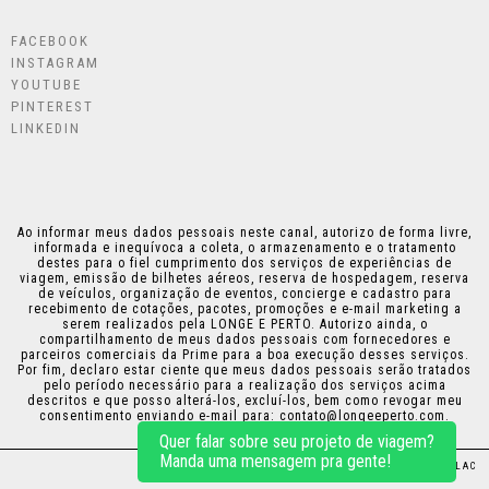
FACEBOOK
INSTAGRAM
YOUTUBE
PINTEREST
LINKEDIN
Ao informar meus dados pessoais neste canal, autorizo de forma livre,
informada e inequívoca a coleta, o armazenamento e o tratamento
destes para o fiel cumprimento dos serviços de experiências de
viagem, emissão de bilhetes aéreos, reserva de hospedagem, reserva
de veículos, organização de eventos, concierge e cadastro para
recebimento de cotações, pacotes, promoções e e-mail marketing a
serem realizados pela LONGE E PERTO. Autorizo ainda, o
compartilhamento de meus dados pessoais com fornecedores e
parceiros comerciais da Prime para a boa execução desses serviços.
Por fim, declaro estar ciente que meus dados pessoais serão tratados
pelo período necessário para a realização dos serviços acima
descritos e que posso alterá-los, excluí-los, bem como revogar meu
consentimento enviando e-mail para:
contato@longeeperto.com
.
Quer falar sobre seu projeto de viagem?
Manda uma mensagem pra gente!
DESIGN:
THAIS KAZAMA
•
PROGRAMAÇÃO:
PLICPLAC