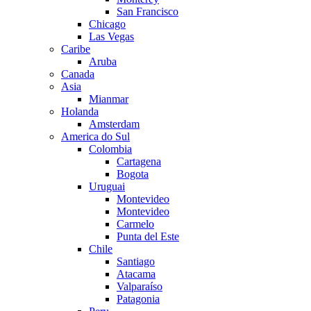
San Francisco
Chicago
Las Vegas
Caribe
Aruba
Canada
Asia
Mianmar
Holanda
Amsterdam
America do Sul
Colombia
Cartagena
Bogota
Uruguai
Montevideo
Montevideo
Carmelo
Punta del Este
Chile
Santiago
Atacama
Valparaíso
Patagonia