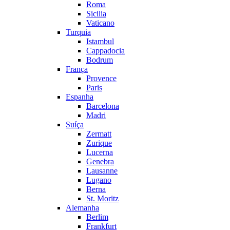
Roma
Sicilia
Vaticano
Turquia
Istambul
Cappadocia
Bodrum
França
Provence
Paris
Espanha
Barcelona
Madri
Suíça
Zermatt
Zurique
Lucerna
Genebra
Lausanne
Lugano
Berna
St. Moritz
Alemanha
Berlim
Frankfurt