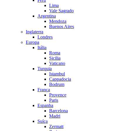
Peru
Lima
Vale Sagrado
Argentina
Mendoza
Buenos Aires
Inglaterra
Londres
Europa
Itália
Roma
Sicilia
Vaticano
Turquia
Istambul
Cappadocia
Bodrum
França
Provence
Paris
Espanha
Barcelona
Madri
Suíça
Zermatt