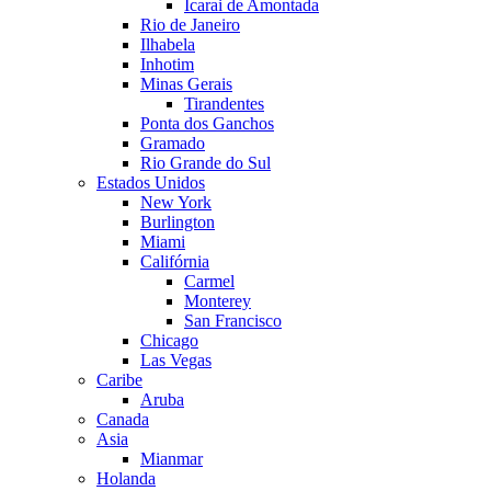
Icarai de Amontada
Rio de Janeiro
Ilhabela
Inhotim
Minas Gerais
Tirandentes
Ponta dos Ganchos
Gramado
Rio Grande do Sul
Estados Unidos
New York
Burlington
Miami
Califórnia
Carmel
Monterey
San Francisco
Chicago
Las Vegas
Caribe
Aruba
Canada
Asia
Mianmar
Holanda