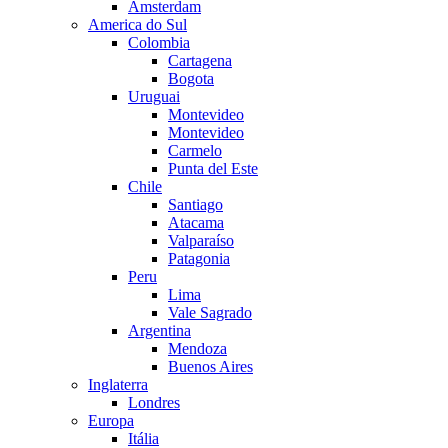
Amsterdam
America do Sul
Colombia
Cartagena
Bogota
Uruguai
Montevideo
Montevideo
Carmelo
Punta del Este
Chile
Santiago
Atacama
Valparaíso
Patagonia
Peru
Lima
Vale Sagrado
Argentina
Mendoza
Buenos Aires
Inglaterra
Londres
Europa
Itália