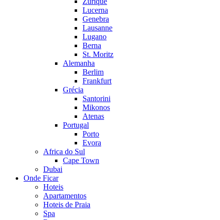
Zurique
Lucerna
Genebra
Lausanne
Lugano
Berna
St. Moritz
Alemanha
Berlim
Frankfurt
Grécia
Santorini
Mikonos
Atenas
Portugal
Porto
Evora
Africa do Sul
Cape Town
Dubai
Onde Ficar
Hoteis
Apartamentos
Hoteis de Praia
Spa