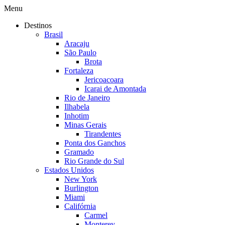
Menu
Destinos
Brasil
Aracaju
São Paulo
Brota
Fortaleza
Jericoacoara
Icarai de Amontada
Rio de Janeiro
Ilhabela
Inhotim
Minas Gerais
Tirandentes
Ponta dos Ganchos
Gramado
Rio Grande do Sul
Estados Unidos
New York
Burlington
Miami
Califórnia
Carmel
Monterey