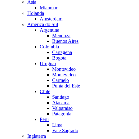
Asia
Mianmar
Holanda
Amsterdam
America do Sul
Argentina
Mendoza
Buenos Aires
Colombia
Cartagena
Bogota
Uruguai
Montevideo
Montevideo
Carmelo
Punta del Este
Chile
Santiago
Atacama
Valparaíso
Patagonia
Peru
Lima
Vale Sagrado
Inglaterra