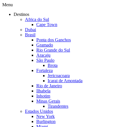
Menu
Destinos
Africa do Sul
Cape Town
Dubai
Brasil
Ponta dos Ganchos
Gramado
Rio Grande do Sul
Aracaju
São Paulo
Brota
Fortaleza
Jericoacoara
Icarai de Amontada
Rio de Janeiro
Ilhabela
Inhotim
Minas Gerais
Tirandentes
Estados Unidos
New York
Burlington
Miami