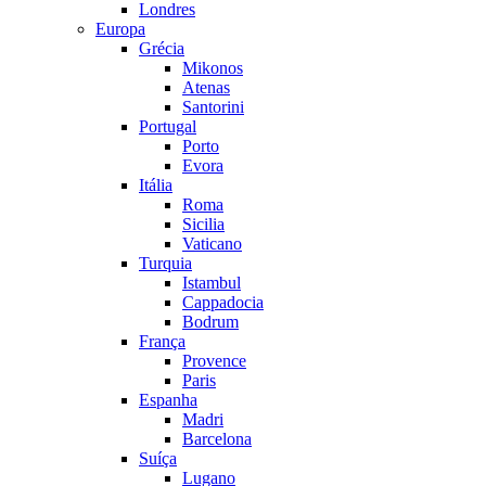
Londres
Europa
Grécia
Mikonos
Atenas
Santorini
Portugal
Porto
Evora
Itália
Roma
Sicilia
Vaticano
Turquia
Istambul
Cappadocia
Bodrum
França
Provence
Paris
Espanha
Madri
Barcelona
Suíça
Lugano