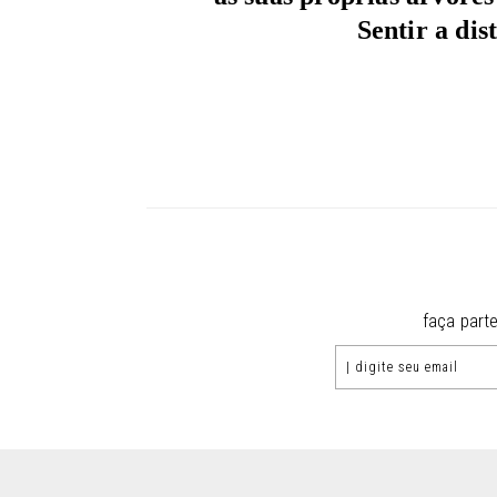
Sentir a dis
faça part