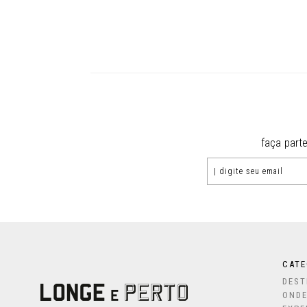
faça part
CATE
DEST
ONDE