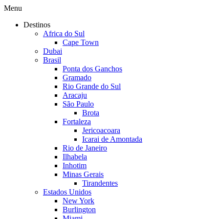
Menu
Destinos
Africa do Sul
Cape Town
Dubai
Brasil
Ponta dos Ganchos
Gramado
Rio Grande do Sul
Aracaju
São Paulo
Brota
Fortaleza
Jericoacoara
Icarai de Amontada
Rio de Janeiro
Ilhabela
Inhotim
Minas Gerais
Tirandentes
Estados Unidos
New York
Burlington
Miami