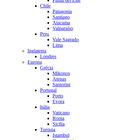
Punta del Este
Chile
Patagonia
Santiago
Atacama
Valparaíso
Peru
Vale Sagrado
Lima
Inglaterra
Londres
Europa
Grécia
Mikonos
Atenas
Santorini
Portugal
Porto
Evora
Itália
Vaticano
Roma
Sicilia
Turquia
Istambul