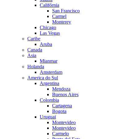
Califórnia
San Francisco
Carmel
Monterey
Chicago
Las Vegas
Caribe
Aruba
Canada
Asia
Mianmar
Holanda
Amsterdam
America do Sul
Argentina
Mendoza
Buenos Aires
Colombia
Cartagena
Bogota
Uruguai
Montevideo
Montevideo
Carmelo