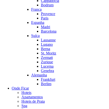
Cappadocia
Bodrum
França
Provence
Paris
Espanha
Madri
Barcelona
Suíça
Lausanne
Lugano
Berna
St. Moritz
Zermatt
Zurique
Lucerna
Genebra
Alemanha
Frankfurt
Berlim
Onde Ficar
Hoteis
Apartamentos
Hoteis de Praia
Spa