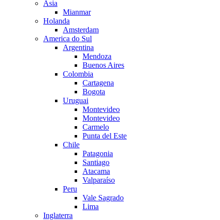
Asia
Mianmar
Holanda
Amsterdam
America do Sul
Argentina
Mendoza
Buenos Aires
Colombia
Cartagena
Bogota
Uruguai
Montevideo
Montevideo
Carmelo
Punta del Este
Chile
Patagonia
Santiago
Atacama
Valparaíso
Peru
Vale Sagrado
Lima
Inglaterra