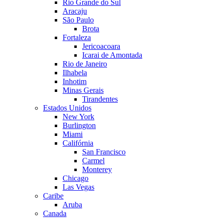
Rio Grande do Sul
Aracaju
São Paulo
Brota
Fortaleza
Jericoacoara
Icarai de Amontada
Rio de Janeiro
Ilhabela
Inhotim
Minas Gerais
Tirandentes
Estados Unidos
New York
Burlington
Miami
Califórnia
San Francisco
Carmel
Monterey
Chicago
Las Vegas
Caribe
Aruba
Canada