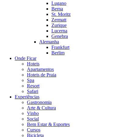
Lugano
Berna
St. Moritz
Zermatt
Zurique
Lucerna
Genebra
Alemanha
Frankfurt
Berlim
Onde Ficar
Hoteis
Apartamentos
Hoteis de Praia
Spa
Resort
Safari
Experiências
Gastronomia
Arte & Cultura
Vinho
Social
Bem Estar & Esportes
Cursos
Bicicleta