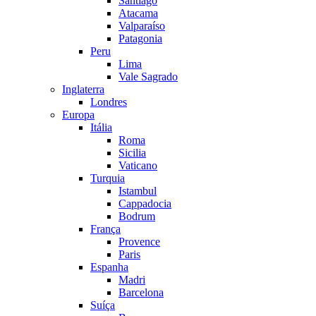
Santiago
Atacama
Valparaíso
Patagonia
Peru
Lima
Vale Sagrado
Inglaterra
Londres
Europa
Itália
Roma
Sicilia
Vaticano
Turquia
Istambul
Cappadocia
Bodrum
França
Provence
Paris
Espanha
Madri
Barcelona
Suíça