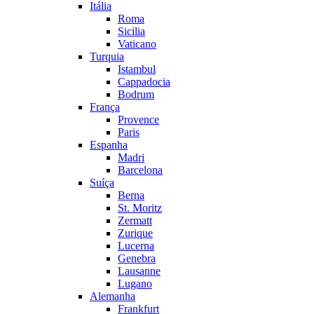
Itália
Roma
Sicilia
Vaticano
Turquia
Istambul
Cappadocia
Bodrum
França
Provence
Paris
Espanha
Madri
Barcelona
Suíça
Berna
St. Moritz
Zermatt
Zurique
Lucerna
Genebra
Lausanne
Lugano
Alemanha
Frankfurt