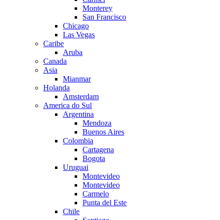
Monterey
San Francisco
Chicago
Las Vegas
Caribe
Aruba
Canada
Asia
Mianmar
Holanda
Amsterdam
America do Sul
Argentina
Mendoza
Buenos Aires
Colombia
Cartagena
Bogota
Uruguai
Montevideo
Montevideo
Carmelo
Punta del Este
Chile