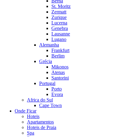
Berna
St. Moritz
Zermatt
Zurique
Lucerna
Genebra
Lausanne
Lugano
Alemanha
Frankfurt
Berlim
Grécia
Mikonos
Atenas
Santorini
Portugal
Porto
Evora
Africa do Sul
Cape Town
Onde Ficar
Hoteis
Apartamentos
Hoteis de Praia
Spa