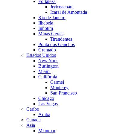
Fortaleza
Jericoacoara
Icarai de Amontada
Rio de Janeiro
Ilhabela
Inhotim
Minas Gerais
Tirandentes
Ponta dos Ganchos
Gramado
Estados Unidos
New York
Burlington
Miami
Califórnia
Carmel
Monterey
San Francisco
Chicago
Las Vegas
Caribe
Aruba
Canada
Asia
Mianmar