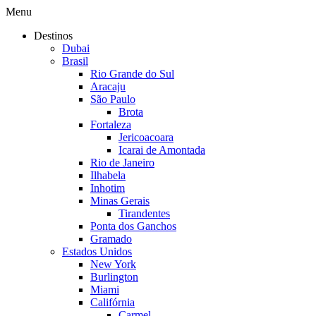
Menu
Destinos
Dubai
Brasil
Rio Grande do Sul
Aracaju
São Paulo
Brota
Fortaleza
Jericoacoara
Icarai de Amontada
Rio de Janeiro
Ilhabela
Inhotim
Minas Gerais
Tirandentes
Ponta dos Ganchos
Gramado
Estados Unidos
New York
Burlington
Miami
Califórnia
Carmel