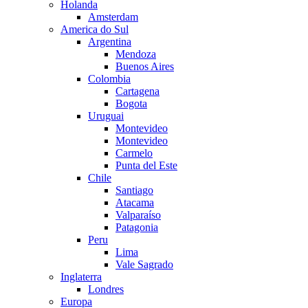
Holanda
Amsterdam
America do Sul
Argentina
Mendoza
Buenos Aires
Colombia
Cartagena
Bogota
Uruguai
Montevideo
Montevideo
Carmelo
Punta del Este
Chile
Santiago
Atacama
Valparaíso
Patagonia
Peru
Lima
Vale Sagrado
Inglaterra
Londres
Europa