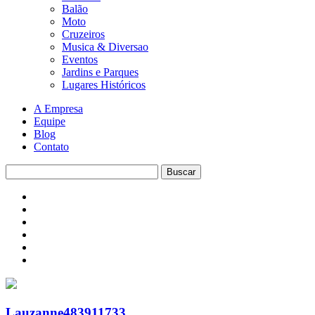
Balão
Moto
Cruzeiros
Musica & Diversao
Eventos
Jardins e Parques
Lugares Históricos
A Empresa
Equipe
Blog
Contato
Lauzanne483911733