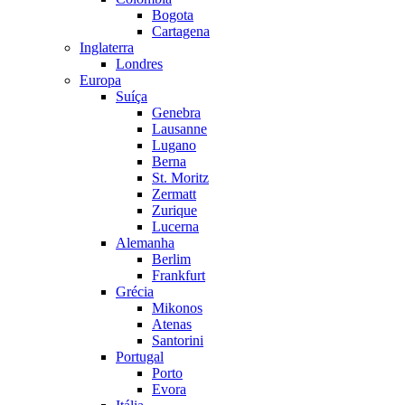
Bogota
Cartagena
Inglaterra
Londres
Europa
Suíça
Genebra
Lausanne
Lugano
Berna
St. Moritz
Zermatt
Zurique
Lucerna
Alemanha
Berlim
Frankfurt
Grécia
Mikonos
Atenas
Santorini
Portugal
Porto
Evora