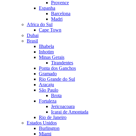
Provence
Espanha
Barcelona
Madri
Africa do Sul
Cape Town
Dubai
Brasil
Ilhabela
Inhotim
Minas Gerais
Tirandentes
Ponta dos Ganchos
Gramado
Rio Grande do Sul
Aracaju
São Paulo
Brota
Fortaleza
Jericoacoara
Icarai de Amontada
Rio de Janeiro
Estados Unidos
Burlington
Miami