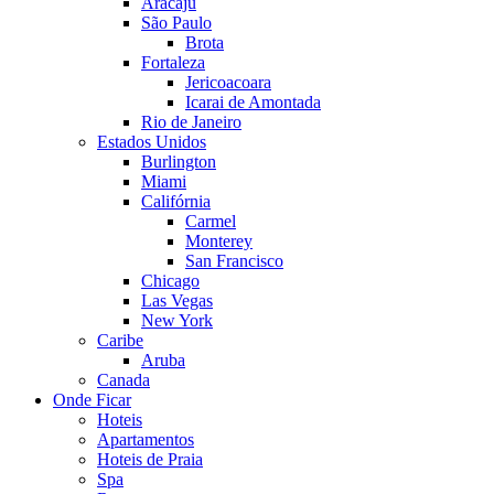
Aracaju
São Paulo
Brota
Fortaleza
Jericoacoara
Icarai de Amontada
Rio de Janeiro
Estados Unidos
Burlington
Miami
Califórnia
Carmel
Monterey
San Francisco
Chicago
Las Vegas
New York
Caribe
Aruba
Canada
Onde Ficar
Hoteis
Apartamentos
Hoteis de Praia
Spa