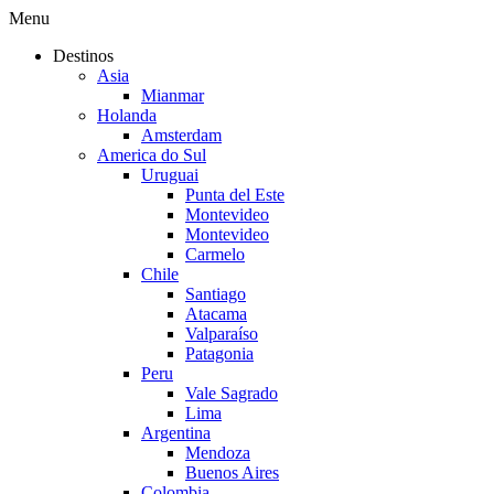
Menu
Destinos
Asia
Mianmar
Holanda
Amsterdam
America do Sul
Uruguai
Punta del Este
Montevideo
Montevideo
Carmelo
Chile
Santiago
Atacama
Valparaíso
Patagonia
Peru
Vale Sagrado
Lima
Argentina
Mendoza
Buenos Aires
Colombia