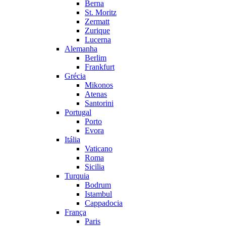
Berna
St. Moritz
Zermatt
Zurique
Lucerna
Alemanha
Berlim
Frankfurt
Grécia
Mikonos
Atenas
Santorini
Portugal
Porto
Evora
Itália
Vaticano
Roma
Sicilia
Turquia
Bodrum
Istambul
Cappadocia
França
Paris