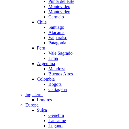
Punta del Este
Montevideo
Montevideo
Carmelo
Chile
Santiago
Atacama
Valparaíso
Patagonia
Peru
Vale Sagrado
Lima
Argentina
Mendoza
Buenos Aires
Colombia
Bogota
Cartagena
Inglaterra
Londres
Europa
Suíça
Genebra
Lausanne
Lugano