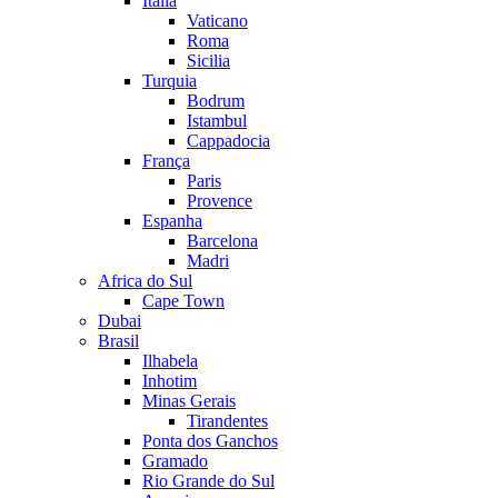
Itália
Vaticano
Roma
Sicilia
Turquia
Bodrum
Istambul
Cappadocia
França
Paris
Provence
Espanha
Barcelona
Madri
Africa do Sul
Cape Town
Dubai
Brasil
Ilhabela
Inhotim
Minas Gerais
Tirandentes
Ponta dos Ganchos
Gramado
Rio Grande do Sul