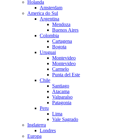
Holanda
Amsterdam
America do Sul
Argentina
Mendoza
Buenos Aires
Colombia
Cartagena
Bogota
Uruguai
Montevideo
Montevideo
Carmelo
Punta del Este
Chile
Santiago
Atacama
Valparaíso
Patagonia
Peru
Lima
Vale Sagrado
Inglaterra
Londres
Europa