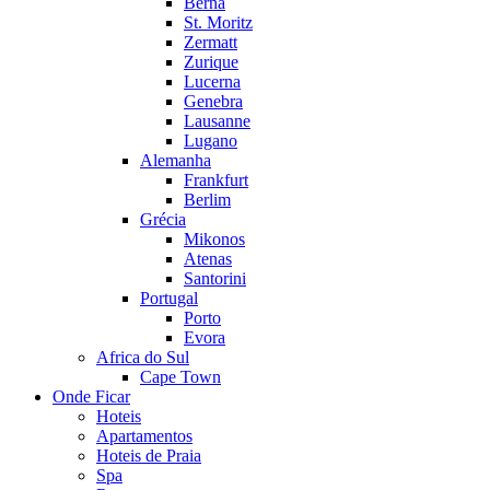
Berna
St. Moritz
Zermatt
Zurique
Lucerna
Genebra
Lausanne
Lugano
Alemanha
Frankfurt
Berlim
Grécia
Mikonos
Atenas
Santorini
Portugal
Porto
Evora
Africa do Sul
Cape Town
Onde Ficar
Hoteis
Apartamentos
Hoteis de Praia
Spa