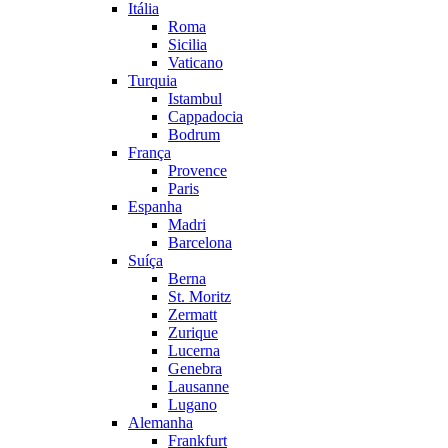
Itália
Roma
Sicilia
Vaticano
Turquia
Istambul
Cappadocia
Bodrum
França
Provence
Paris
Espanha
Madri
Barcelona
Suíça
Berna
St. Moritz
Zermatt
Zurique
Lucerna
Genebra
Lausanne
Lugano
Alemanha
Frankfurt