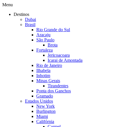
Menu
Destinos
Dubai
Brasil
Rio Grande do Sul
Aracaju
São Paulo
Brota
Fortaleza
Jericoacoara
Icarai de Amontada
Rio de Janeiro
Ilhabela
Inhotim
Minas Gerais
Tirandentes
Ponta dos Ganchos
Gramado
Estados Unidos
New York
Burlington
Miami
Califórnia
Carmel