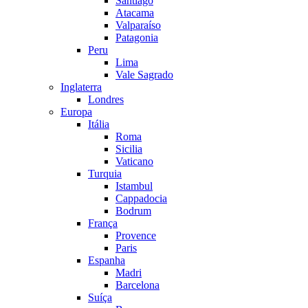
Santiago
Atacama
Valparaíso
Patagonia
Peru
Lima
Vale Sagrado
Inglaterra
Londres
Europa
Itália
Roma
Sicilia
Vaticano
Turquia
Istambul
Cappadocia
Bodrum
França
Provence
Paris
Espanha
Madri
Barcelona
Suíça