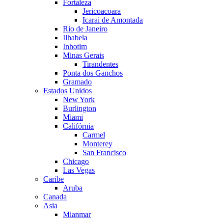
Fortaleza
Jericoacoara
Icarai de Amontada
Rio de Janeiro
Ilhabela
Inhotim
Minas Gerais
Tirandentes
Ponta dos Ganchos
Gramado
Estados Unidos
New York
Burlington
Miami
Califórnia
Carmel
Monterey
San Francisco
Chicago
Las Vegas
Caribe
Aruba
Canada
Asia
Mianmar