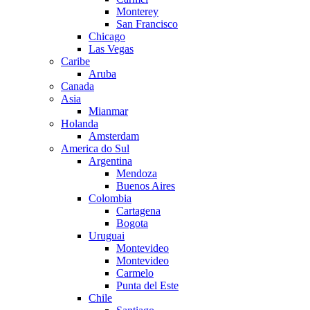
Monterey
San Francisco
Chicago
Las Vegas
Caribe
Aruba
Canada
Asia
Mianmar
Holanda
Amsterdam
America do Sul
Argentina
Mendoza
Buenos Aires
Colombia
Cartagena
Bogota
Uruguai
Montevideo
Montevideo
Carmelo
Punta del Este
Chile