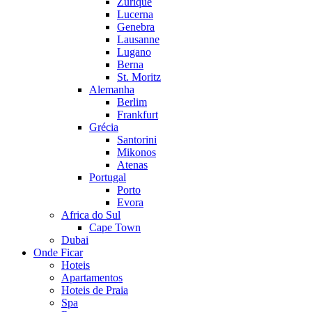
Zurique
Lucerna
Genebra
Lausanne
Lugano
Berna
St. Moritz
Alemanha
Berlim
Frankfurt
Grécia
Santorini
Mikonos
Atenas
Portugal
Porto
Evora
Africa do Sul
Cape Town
Dubai
Onde Ficar
Hoteis
Apartamentos
Hoteis de Praia
Spa