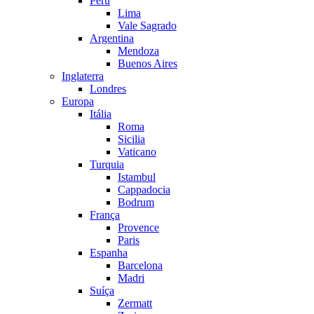
Peru
Lima
Vale Sagrado
Argentina
Mendoza
Buenos Aires
Inglaterra
Londres
Europa
Itália
Roma
Sicilia
Vaticano
Turquia
Istambul
Cappadocia
Bodrum
França
Provence
Paris
Espanha
Barcelona
Madri
Suíça
Zermatt