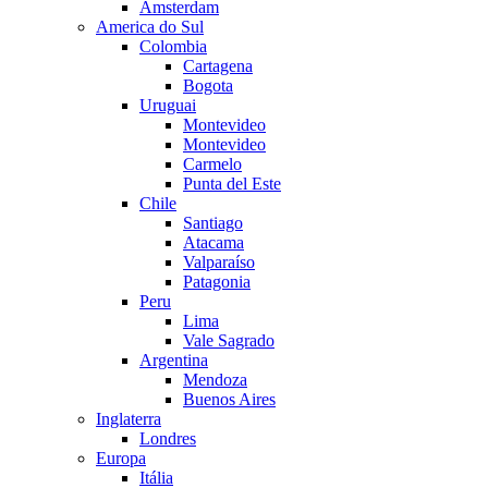
Amsterdam
America do Sul
Colombia
Cartagena
Bogota
Uruguai
Montevideo
Montevideo
Carmelo
Punta del Este
Chile
Santiago
Atacama
Valparaíso
Patagonia
Peru
Lima
Vale Sagrado
Argentina
Mendoza
Buenos Aires
Inglaterra
Londres
Europa
Itália