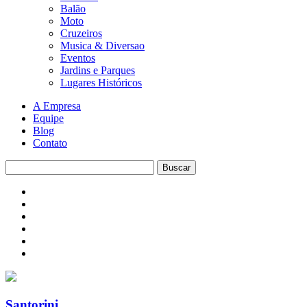
Balão
Moto
Cruzeiros
Musica & Diversao
Eventos
Jardins e Parques
Lugares Históricos
A Empresa
Equipe
Blog
Contato
Santorini