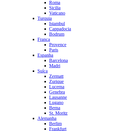
Roma
Sicilia
Vaticano
Turquia
Istambul
Cappadocia
Bodrum
França
Provence
Paris
Espanha
Barcelona
Madri
Suíça
Zermatt
Zurique
Lucerna
Genebra
Lausanne
Lugano
Berna
St. Moritz
Alemanha
Berlim
Frankfurt