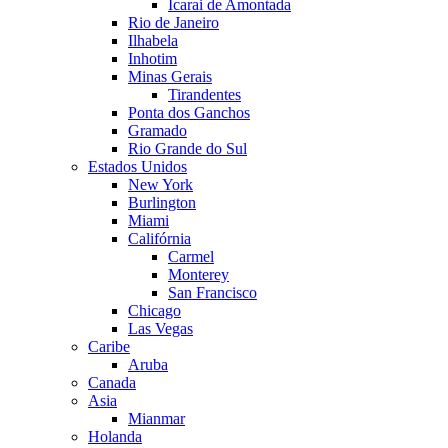
Icarai de Amontada
Rio de Janeiro
Ilhabela
Inhotim
Minas Gerais
Tirandentes
Ponta dos Ganchos
Gramado
Rio Grande do Sul
Estados Unidos
New York
Burlington
Miami
Califórnia
Carmel
Monterey
San Francisco
Chicago
Las Vegas
Caribe
Aruba
Canada
Asia
Mianmar
Holanda