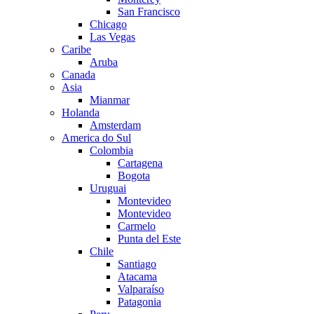
San Francisco
Chicago
Las Vegas
Caribe
Aruba
Canada
Asia
Mianmar
Holanda
Amsterdam
America do Sul
Colombia
Cartagena
Bogota
Uruguai
Montevideo
Montevideo
Carmelo
Punta del Este
Chile
Santiago
Atacama
Valparaíso
Patagonia