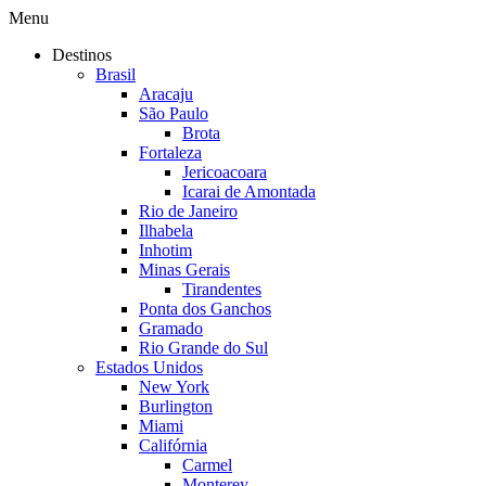
Menu
Destinos
Brasil
Aracaju
São Paulo
Brota
Fortaleza
Jericoacoara
Icarai de Amontada
Rio de Janeiro
Ilhabela
Inhotim
Minas Gerais
Tirandentes
Ponta dos Ganchos
Gramado
Rio Grande do Sul
Estados Unidos
New York
Burlington
Miami
Califórnia
Carmel
Monterey