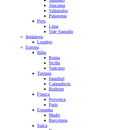
Santiago
Atacama
Valparaíso
Patagonia
Peru
Lima
Vale Sagrado
Inglaterra
Londres
Europa
Itália
Roma
Sicilia
Vaticano
Turquia
Istambul
Cappadocia
Bodrum
França
Provence
Paris
Espanha
Madri
Barcelona
Suíça