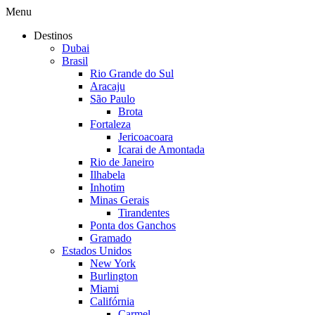
Menu
Destinos
Dubai
Brasil
Rio Grande do Sul
Aracaju
São Paulo
Brota
Fortaleza
Jericoacoara
Icarai de Amontada
Rio de Janeiro
Ilhabela
Inhotim
Minas Gerais
Tirandentes
Ponta dos Ganchos
Gramado
Estados Unidos
New York
Burlington
Miami
Califórnia
Carmel