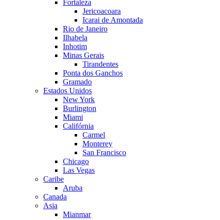
Fortaleza
Jericoacoara
Icarai de Amontada
Rio de Janeiro
Ilhabela
Inhotim
Minas Gerais
Tirandentes
Ponta dos Ganchos
Gramado
Estados Unidos
New York
Burlington
Miami
Califórnia
Carmel
Monterey
San Francisco
Chicago
Las Vegas
Caribe
Aruba
Canada
Asia
Mianmar