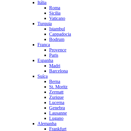
Itália
Roma
Sicilia
Vaticano
Turquia
Istambul
Cappadocia
Bodrum
França
Provence
Paris
Espanha
Madri
Barcelona
Suíça
Berna
St. Moritz
Zermatt
Zurique
Lucerna
Genebra
Lausanne
Lugano
Alemanha
Frankfurt