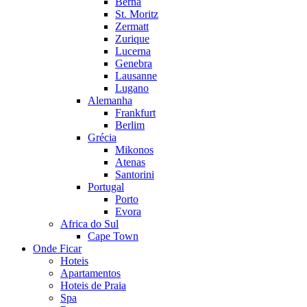
Berna
St. Moritz
Zermatt
Zurique
Lucerna
Genebra
Lausanne
Lugano
Alemanha
Frankfurt
Berlim
Grécia
Mikonos
Atenas
Santorini
Portugal
Porto
Evora
Africa do Sul
Cape Town
Onde Ficar
Hoteis
Apartamentos
Hoteis de Praia
Spa