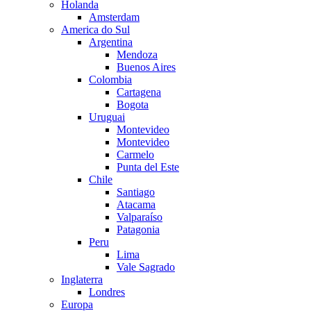
Holanda
Amsterdam
America do Sul
Argentina
Mendoza
Buenos Aires
Colombia
Cartagena
Bogota
Uruguai
Montevideo
Montevideo
Carmelo
Punta del Este
Chile
Santiago
Atacama
Valparaíso
Patagonia
Peru
Lima
Vale Sagrado
Inglaterra
Londres
Europa