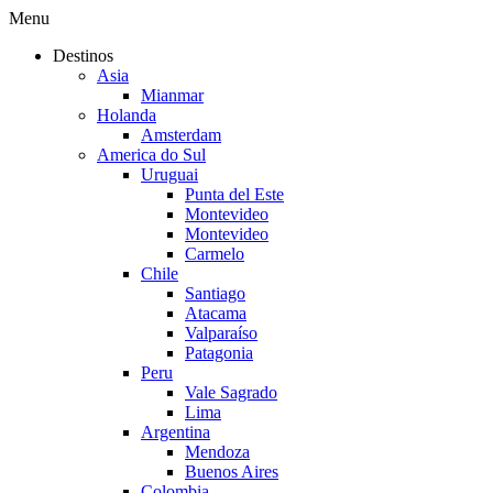
Menu
Destinos
Asia
Mianmar
Holanda
Amsterdam
America do Sul
Uruguai
Punta del Este
Montevideo
Montevideo
Carmelo
Chile
Santiago
Atacama
Valparaíso
Patagonia
Peru
Vale Sagrado
Lima
Argentina
Mendoza
Buenos Aires
Colombia