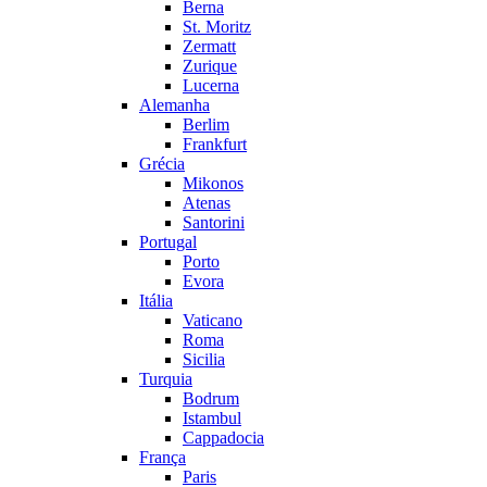
Berna
St. Moritz
Zermatt
Zurique
Lucerna
Alemanha
Berlim
Frankfurt
Grécia
Mikonos
Atenas
Santorini
Portugal
Porto
Evora
Itália
Vaticano
Roma
Sicilia
Turquia
Bodrum
Istambul
Cappadocia
França
Paris