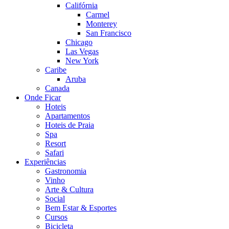
Califórnia
Carmel
Monterey
San Francisco
Chicago
Las Vegas
New York
Caribe
Aruba
Canada
Onde Ficar
Hoteis
Apartamentos
Hoteis de Praia
Spa
Resort
Safari
Experiências
Gastronomia
Vinho
Arte & Cultura
Social
Bem Estar & Esportes
Cursos
Bicicleta