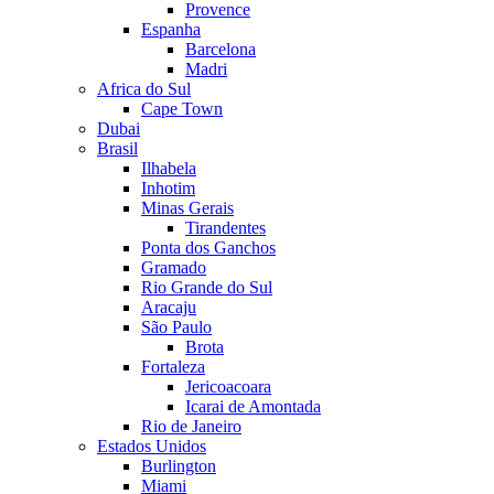
Provence
Espanha
Barcelona
Madri
Africa do Sul
Cape Town
Dubai
Brasil
Ilhabela
Inhotim
Minas Gerais
Tirandentes
Ponta dos Ganchos
Gramado
Rio Grande do Sul
Aracaju
São Paulo
Brota
Fortaleza
Jericoacoara
Icarai de Amontada
Rio de Janeiro
Estados Unidos
Burlington
Miami