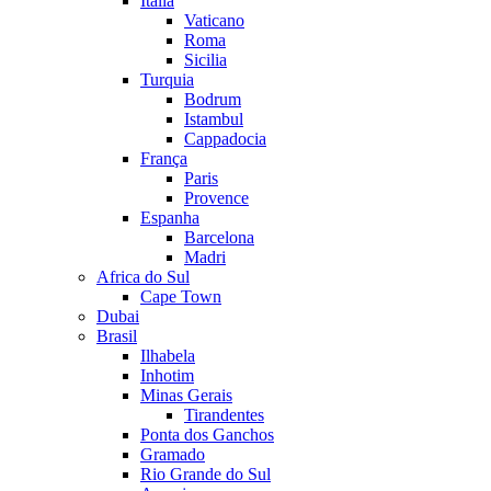
Itália
Vaticano
Roma
Sicilia
Turquia
Bodrum
Istambul
Cappadocia
França
Paris
Provence
Espanha
Barcelona
Madri
Africa do Sul
Cape Town
Dubai
Brasil
Ilhabela
Inhotim
Minas Gerais
Tirandentes
Ponta dos Ganchos
Gramado
Rio Grande do Sul