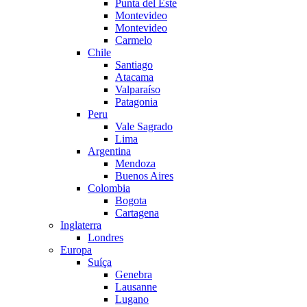
Punta del Este
Montevideo
Montevideo
Carmelo
Chile
Santiago
Atacama
Valparaíso
Patagonia
Peru
Vale Sagrado
Lima
Argentina
Mendoza
Buenos Aires
Colombia
Bogota
Cartagena
Inglaterra
Londres
Europa
Suíça
Genebra
Lausanne
Lugano