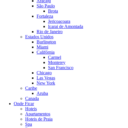
Aracaju
São Paulo
Brota
Fortaleza
Jericoacoara
Icarai de Amontada
Rio de Janeiro
Estados Unidos
Burlington
Miami
Califórnia
Carmel
Monterey
San Francisco
Chicago
Las Vegas
New York
Caribe
Aruba
Canada
Onde Ficar
Hoteis
Apartamentos
Hoteis de Praia
Spa