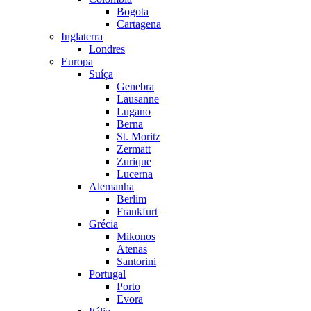
Bogota
Cartagena
Inglaterra
Londres
Europa
Suíça
Genebra
Lausanne
Lugano
Berna
St. Moritz
Zermatt
Zurique
Lucerna
Alemanha
Berlim
Frankfurt
Grécia
Mikonos
Atenas
Santorini
Portugal
Porto
Evora