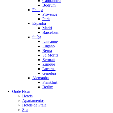
Cappadocia
Bodrum
França
Provence
Paris
Espanha
Madri
Barcelona
Suíça
Lausanne
Lugano
Berna
St. Moritz
Zermatt
Zurique
Lucerna
Genebra
Alemanha
Frankfurt
Berlim
Onde Ficar
Hoteis
Apartamentos
Hoteis de Praia
Spa