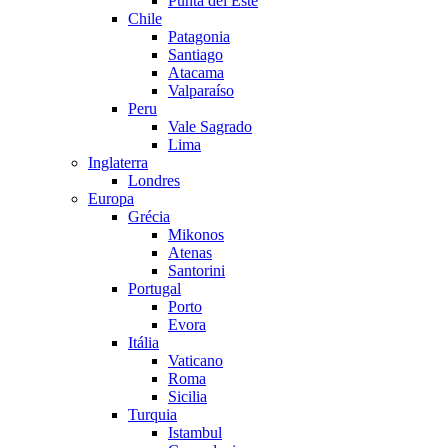
Punta del Este
Chile
Patagonia
Santiago
Atacama
Valparaíso
Peru
Vale Sagrado
Lima
Inglaterra
Londres
Europa
Grécia
Mikonos
Atenas
Santorini
Portugal
Porto
Evora
Itália
Vaticano
Roma
Sicilia
Turquia
Istambul