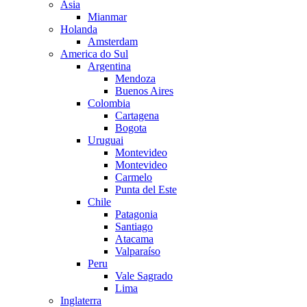
Asia
Mianmar
Holanda
Amsterdam
America do Sul
Argentina
Mendoza
Buenos Aires
Colombia
Cartagena
Bogota
Uruguai
Montevideo
Montevideo
Carmelo
Punta del Este
Chile
Patagonia
Santiago
Atacama
Valparaíso
Peru
Vale Sagrado
Lima
Inglaterra