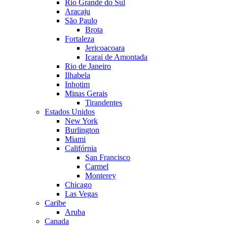
Rio Grande do Sul
Aracaju
São Paulo
Brota
Fortaleza
Jericoacoara
Icarai de Amontada
Rio de Janeiro
Ilhabela
Inhotim
Minas Gerais
Tirandentes
Estados Unidos
New York
Burlington
Miami
Califórnia
San Francisco
Carmel
Monterey
Chicago
Las Vegas
Caribe
Aruba
Canada