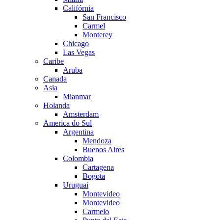
Califórnia
San Francisco
Carmel
Monterey
Chicago
Las Vegas
Caribe
Aruba
Canada
Asia
Mianmar
Holanda
Amsterdam
America do Sul
Argentina
Mendoza
Buenos Aires
Colombia
Cartagena
Bogota
Uruguai
Montevideo
Montevideo
Carmelo