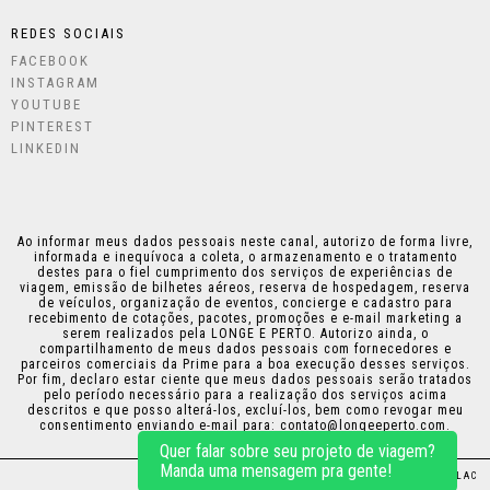
REDES SOCIAIS
FACEBOOK
INSTAGRAM
YOUTUBE
PINTEREST
LINKEDIN
Ao informar meus dados pessoais neste canal, autorizo de forma livre,
informada e inequívoca a coleta, o armazenamento e o tratamento
destes para o fiel cumprimento dos serviços de experiências de
viagem, emissão de bilhetes aéreos, reserva de hospedagem, reserva
de veículos, organização de eventos, concierge e cadastro para
recebimento de cotações, pacotes, promoções e e-mail marketing a
serem realizados pela LONGE E PERTO. Autorizo ainda, o
compartilhamento de meus dados pessoais com fornecedores e
parceiros comerciais da Prime para a boa execução desses serviços.
Por fim, declaro estar ciente que meus dados pessoais serão tratados
pelo período necessário para a realização dos serviços acima
descritos e que posso alterá-los, excluí-los, bem como revogar meu
consentimento enviando e-mail para:
contato@longeeperto.com
.
Quer falar sobre seu projeto de viagem?
Manda uma mensagem pra gente!
DESIGN:
THAIS KAZAMA
•
PROGRAMAÇÃO:
PLICPLAC