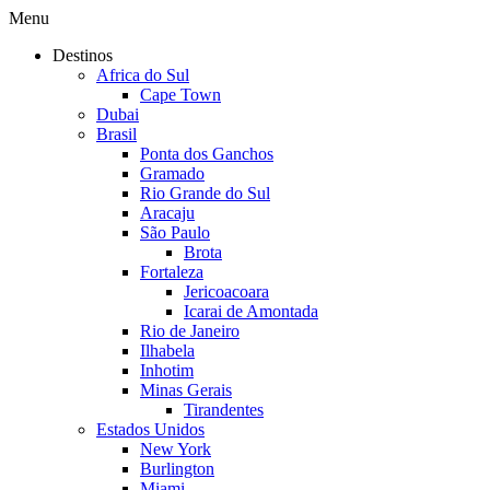
Menu
Destinos
Africa do Sul
Cape Town
Dubai
Brasil
Ponta dos Ganchos
Gramado
Rio Grande do Sul
Aracaju
São Paulo
Brota
Fortaleza
Jericoacoara
Icarai de Amontada
Rio de Janeiro
Ilhabela
Inhotim
Minas Gerais
Tirandentes
Estados Unidos
New York
Burlington
Miami