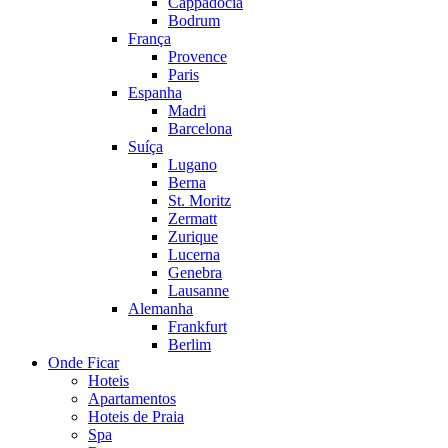
Cappadocia
Bodrum
França
Provence
Paris
Espanha
Madri
Barcelona
Suíça
Lugano
Berna
St. Moritz
Zermatt
Zurique
Lucerna
Genebra
Lausanne
Alemanha
Frankfurt
Berlim
Onde Ficar
Hoteis
Apartamentos
Hoteis de Praia
Spa