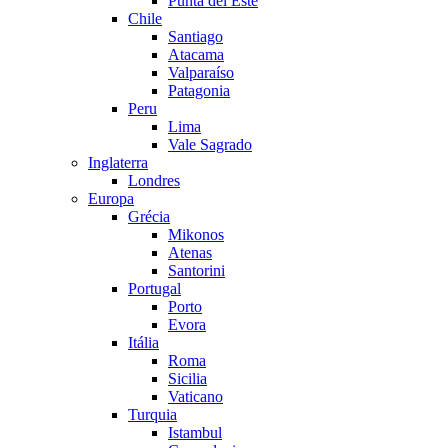
Punta del Este
Chile
Santiago
Atacama
Valparaíso
Patagonia
Peru
Lima
Vale Sagrado
Inglaterra
Londres
Europa
Grécia
Mikonos
Atenas
Santorini
Portugal
Porto
Evora
Itália
Roma
Sicilia
Vaticano
Turquia
Istambul