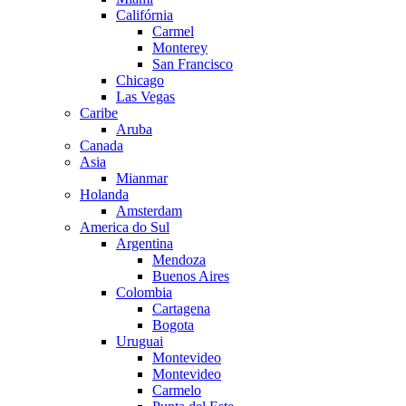
Califórnia
Carmel
Monterey
San Francisco
Chicago
Las Vegas
Caribe
Aruba
Canada
Asia
Mianmar
Holanda
Amsterdam
America do Sul
Argentina
Mendoza
Buenos Aires
Colombia
Cartagena
Bogota
Uruguai
Montevideo
Montevideo
Carmelo