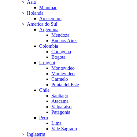
Asia
Mianmar
Holanda
Amsterdam
America do Sul
Argentina
Mendoza
Buenos Aires
Colombia
Cartagena
Bogota
Uruguai
Montevideo
Montevideo
Carmelo
Punta del Este
Chile
Santiago
Atacama
Valparaíso
Patagonia
Peru
Lima
Vale Sagrado
Inglaterra