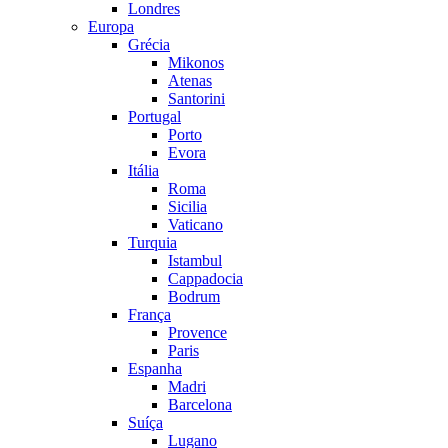
Londres
Europa
Grécia
Mikonos
Atenas
Santorini
Portugal
Porto
Evora
Itália
Roma
Sicilia
Vaticano
Turquia
Istambul
Cappadocia
Bodrum
França
Provence
Paris
Espanha
Madri
Barcelona
Suíça
Lugano