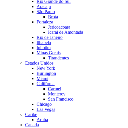
Rio Grande do Sul
Aracaju
São Paulo
Brota
Fortaleza
Jericoacoara
Icarai de Amontada
Rio de Janeiro
Ilhabela
Inhotim
Minas Gerais
Tirandentes
Estados Unidos
New York
Burlington
Miami
Califórnia
Carmel
Monterey
San Francisco
Chicago
Las Vegas
Caribe
Aruba
Canada