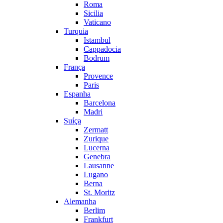
Roma
Sicilia
Vaticano
Turquia
Istambul
Cappadocia
Bodrum
França
Provence
Paris
Espanha
Barcelona
Madri
Suíça
Zermatt
Zurique
Lucerna
Genebra
Lausanne
Lugano
Berna
St. Moritz
Alemanha
Berlim
Frankfurt