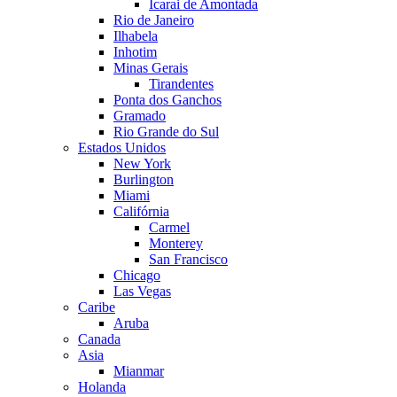
Icarai de Amontada
Rio de Janeiro
Ilhabela
Inhotim
Minas Gerais
Tirandentes
Ponta dos Ganchos
Gramado
Rio Grande do Sul
Estados Unidos
New York
Burlington
Miami
Califórnia
Carmel
Monterey
San Francisco
Chicago
Las Vegas
Caribe
Aruba
Canada
Asia
Mianmar
Holanda