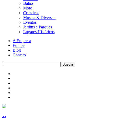
Balão
Moto
Cruzeiros
Musica & Diversao
Eventos
Jardins e Parques
Lugares Históricos
A Empresa
Equipe
Blog
Contato
ee