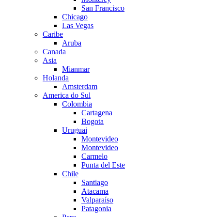
San Francisco
Chicago
Las Vegas
Caribe
Aruba
Canada
Asia
Mianmar
Holanda
Amsterdam
America do Sul
Colombia
Cartagena
Bogota
Uruguai
Montevideo
Montevideo
Carmelo
Punta del Este
Chile
Santiago
Atacama
Valparaíso
Patagonia