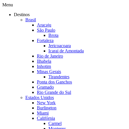
Menu
Destinos
Brasil
Aracaju
São Paulo
Brota
Fortaleza
Jericoacoara
Icarai de Amontada
Rio de Janeiro
Ilhabela
Inhotim
Minas Gerais
Tirandentes
Ponta dos Ganchos
Gramado
Rio Grande do Sul
Estados Unidos
New York
Burlington
Miami
Califórnia
Carmel
Monterey