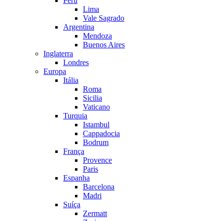
Peru
Lima
Vale Sagrado
Argentina
Mendoza
Buenos Aires
Inglaterra
Londres
Europa
Itália
Roma
Sicilia
Vaticano
Turquia
Istambul
Cappadocia
Bodrum
França
Provence
Paris
Espanha
Barcelona
Madri
Suíça
Zermatt