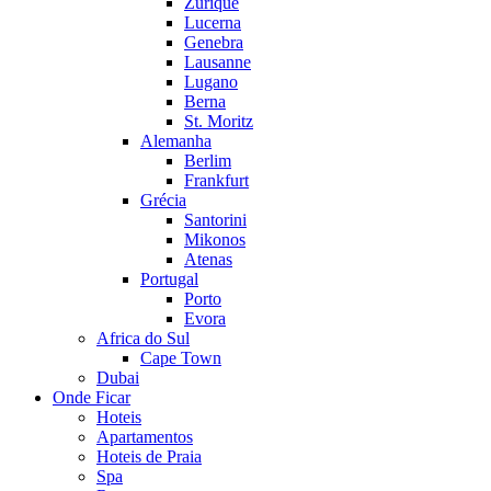
Zurique
Lucerna
Genebra
Lausanne
Lugano
Berna
St. Moritz
Alemanha
Berlim
Frankfurt
Grécia
Santorini
Mikonos
Atenas
Portugal
Porto
Evora
Africa do Sul
Cape Town
Dubai
Onde Ficar
Hoteis
Apartamentos
Hoteis de Praia
Spa