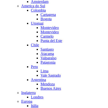
Amsterdam
America do Sul
Colombia
Cartagena
Bogota
Uruguai
Montevideo
Montevideo
Carmelo
Punta del Este
Chile
Santiago
Atacama
Valparaíso
Patagonia
Peru
Lima
Vale Sagrado
Argentina
Mendoza
Buenos Aires
Inglaterra
Londres
Europa
Itália