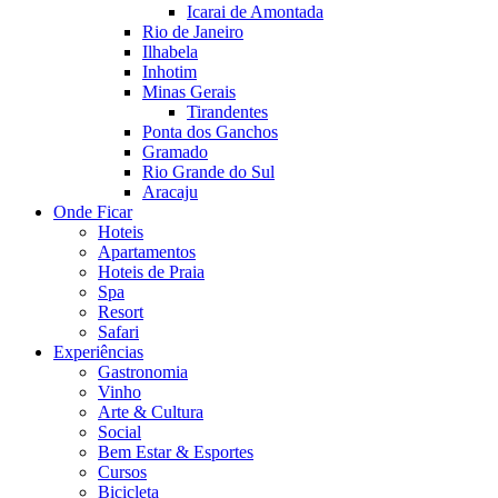
Icarai de Amontada
Rio de Janeiro
Ilhabela
Inhotim
Minas Gerais
Tirandentes
Ponta dos Ganchos
Gramado
Rio Grande do Sul
Aracaju
Onde Ficar
Hoteis
Apartamentos
Hoteis de Praia
Spa
Resort
Safari
Experiências
Gastronomia
Vinho
Arte & Cultura
Social
Bem Estar & Esportes
Cursos
Bicicleta