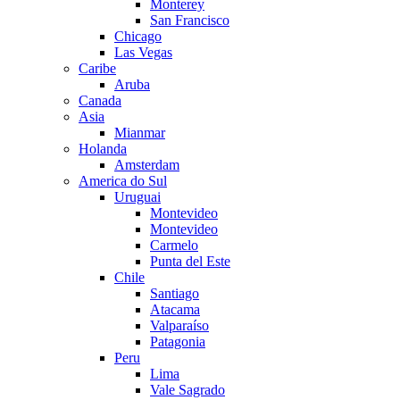
Monterey
San Francisco
Chicago
Las Vegas
Caribe
Aruba
Canada
Asia
Mianmar
Holanda
Amsterdam
America do Sul
Uruguai
Montevideo
Montevideo
Carmelo
Punta del Este
Chile
Santiago
Atacama
Valparaíso
Patagonia
Peru
Lima
Vale Sagrado