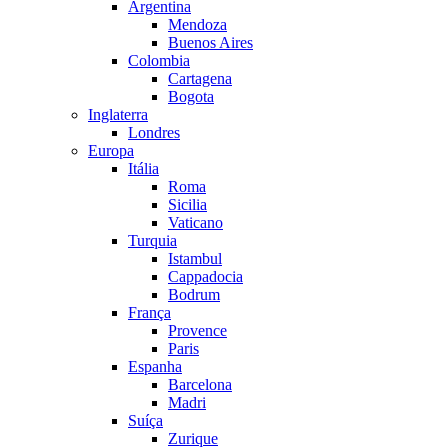
Argentina
Mendoza
Buenos Aires
Colombia
Cartagena
Bogota
Inglaterra
Londres
Europa
Itália
Roma
Sicilia
Vaticano
Turquia
Istambul
Cappadocia
Bodrum
França
Provence
Paris
Espanha
Barcelona
Madri
Suíça
Zurique