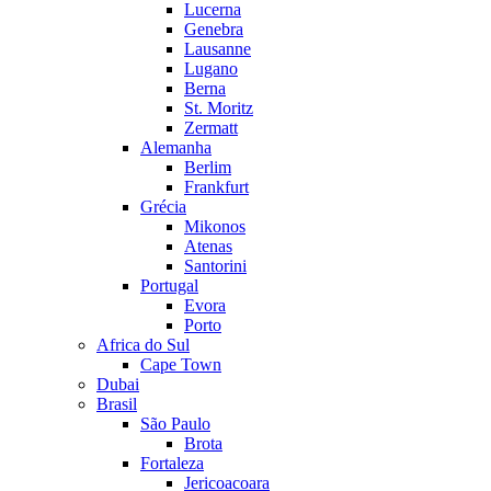
Lucerna
Genebra
Lausanne
Lugano
Berna
St. Moritz
Zermatt
Alemanha
Berlim
Frankfurt
Grécia
Mikonos
Atenas
Santorini
Portugal
Evora
Porto
Africa do Sul
Cape Town
Dubai
Brasil
São Paulo
Brota
Fortaleza
Jericoacoara