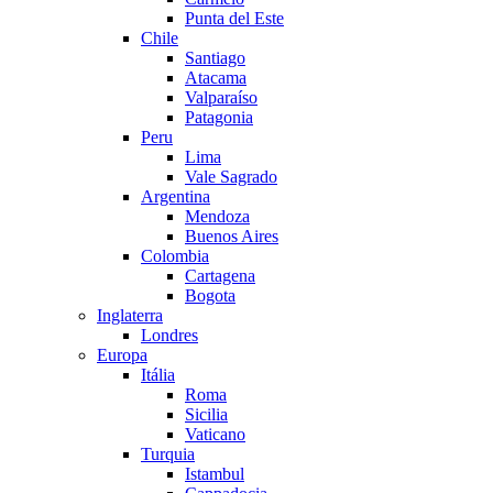
Punta del Este
Chile
Santiago
Atacama
Valparaíso
Patagonia
Peru
Lima
Vale Sagrado
Argentina
Mendoza
Buenos Aires
Colombia
Cartagena
Bogota
Inglaterra
Londres
Europa
Itália
Roma
Sicilia
Vaticano
Turquia
Istambul