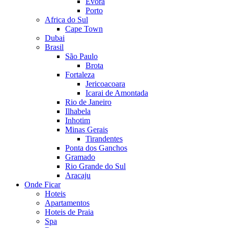
Evora
Porto
Africa do Sul
Cape Town
Dubai
Brasil
São Paulo
Brota
Fortaleza
Jericoacoara
Icarai de Amontada
Rio de Janeiro
Ilhabela
Inhotim
Minas Gerais
Tirandentes
Ponta dos Ganchos
Gramado
Rio Grande do Sul
Aracaju
Onde Ficar
Hoteis
Apartamentos
Hoteis de Praia
Spa