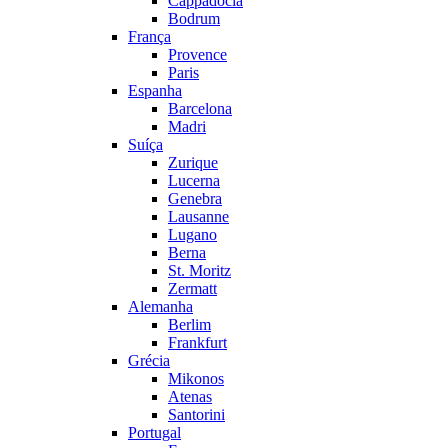
Cappadocia
Bodrum
França
Provence
Paris
Espanha
Barcelona
Madri
Suíça
Zurique
Lucerna
Genebra
Lausanne
Lugano
Berna
St. Moritz
Zermatt
Alemanha
Berlim
Frankfurt
Grécia
Mikonos
Atenas
Santorini
Portugal