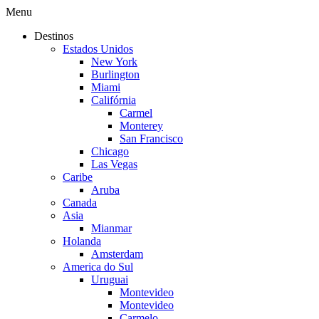
Menu
Destinos
Estados Unidos
New York
Burlington
Miami
Califórnia
Carmel
Monterey
San Francisco
Chicago
Las Vegas
Caribe
Aruba
Canada
Asia
Mianmar
Holanda
Amsterdam
America do Sul
Uruguai
Montevideo
Montevideo
Carmelo