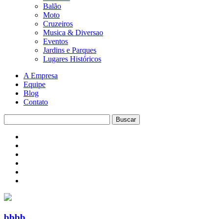
Balão
Moto
Cruzeiros
Musica & Diversao
Eventos
Jardins e Parques
Lugares Históricos
A Empresa
Equipe
Blog
Contato
bbbb