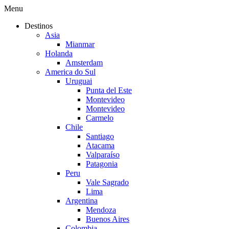
Menu
Destinos
Asia
Mianmar
Holanda
Amsterdam
America do Sul
Uruguai
Punta del Este
Montevideo
Montevideo
Carmelo
Chile
Santiago
Atacama
Valparaíso
Patagonia
Peru
Vale Sagrado
Lima
Argentina
Mendoza
Buenos Aires
Colombia