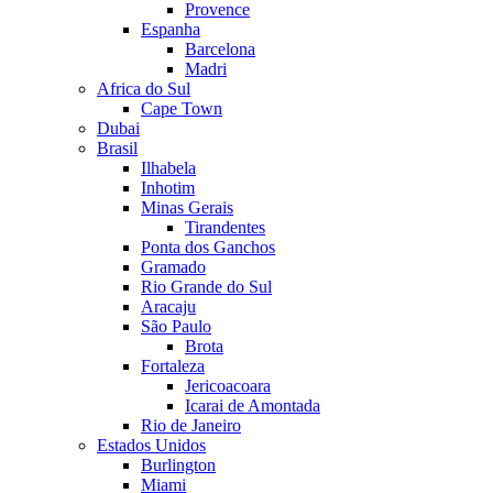
Provence
Espanha
Barcelona
Madri
Africa do Sul
Cape Town
Dubai
Brasil
Ilhabela
Inhotim
Minas Gerais
Tirandentes
Ponta dos Ganchos
Gramado
Rio Grande do Sul
Aracaju
São Paulo
Brota
Fortaleza
Jericoacoara
Icarai de Amontada
Rio de Janeiro
Estados Unidos
Burlington
Miami