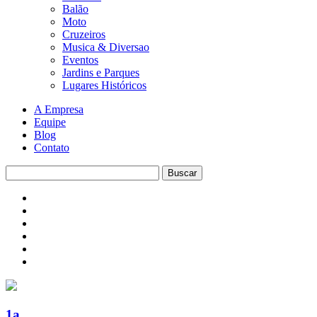
Balão
Moto
Cruzeiros
Musica & Diversao
Eventos
Jardins e Parques
Lugares Históricos
A Empresa
Equipe
Blog
Contato
1a