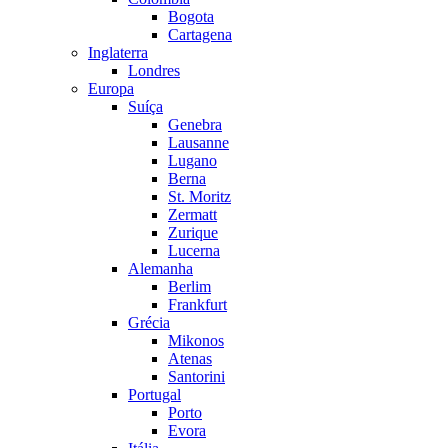
Bogota
Cartagena
Inglaterra
Londres
Europa
Suíça
Genebra
Lausanne
Lugano
Berna
St. Moritz
Zermatt
Zurique
Lucerna
Alemanha
Berlim
Frankfurt
Grécia
Mikonos
Atenas
Santorini
Portugal
Porto
Evora