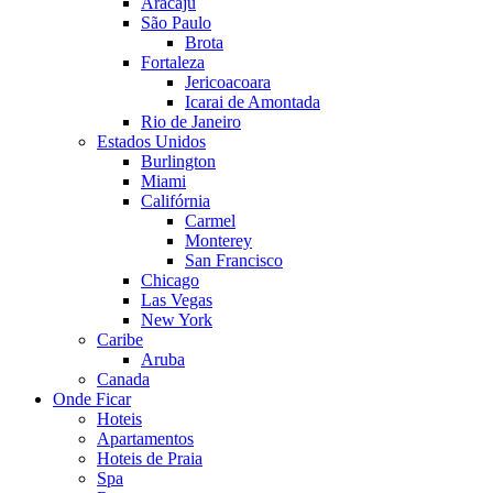
Aracaju
São Paulo
Brota
Fortaleza
Jericoacoara
Icarai de Amontada
Rio de Janeiro
Estados Unidos
Burlington
Miami
Califórnia
Carmel
Monterey
San Francisco
Chicago
Las Vegas
New York
Caribe
Aruba
Canada
Onde Ficar
Hoteis
Apartamentos
Hoteis de Praia
Spa