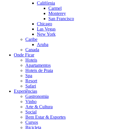
Califórnia
Carmel
Monterey
San Francisco
Chicago
Las Vegas
New York
Caribe
Aruba
Canada
Onde Ficar
Hoteis
Apartamentos
Hoteis de Praia
Spa
Resort
Safari
Experiências
Gastronomia
Vinho
Arte & Cultura
Social
Bem Estar & Esportes
Cursos
Bicicleta