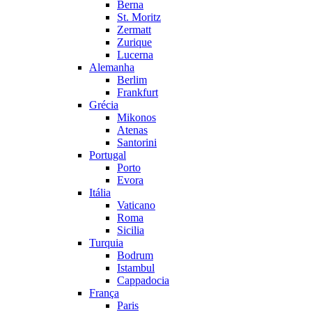
Berna
St. Moritz
Zermatt
Zurique
Lucerna
Alemanha
Berlim
Frankfurt
Grécia
Mikonos
Atenas
Santorini
Portugal
Porto
Evora
Itália
Vaticano
Roma
Sicilia
Turquia
Bodrum
Istambul
Cappadocia
França
Paris