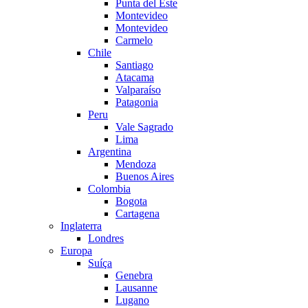
Punta del Este
Montevideo
Montevideo
Carmelo
Chile
Santiago
Atacama
Valparaíso
Patagonia
Peru
Vale Sagrado
Lima
Argentina
Mendoza
Buenos Aires
Colombia
Bogota
Cartagena
Inglaterra
Londres
Europa
Suíça
Genebra
Lausanne
Lugano