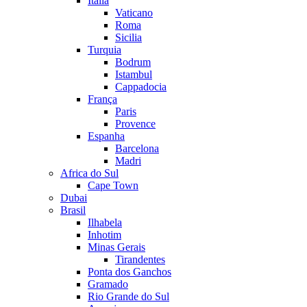
Itália
Vaticano
Roma
Sicilia
Turquia
Bodrum
Istambul
Cappadocia
França
Paris
Provence
Espanha
Barcelona
Madri
Africa do Sul
Cape Town
Dubai
Brasil
Ilhabela
Inhotim
Minas Gerais
Tirandentes
Ponta dos Ganchos
Gramado
Rio Grande do Sul