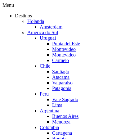
Menu
Destinos
Holanda
Amsterdam
America do Sul
Uruguai
Punta del Este
Montevideo
Montevideo
Carmelo
Chile
Santiago
Atacama
Valparaíso
Patagonia
Peru
Vale Sagrado
Lima
Argentina
Buenos Aires
Mendoza
Colombia
Cartagena
Bogota