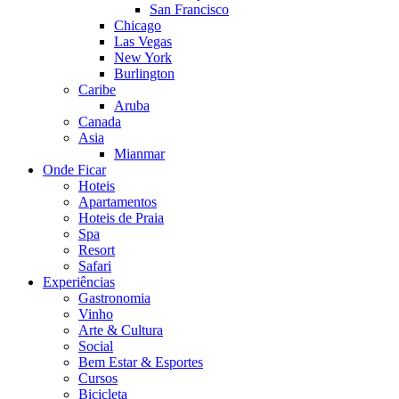
San Francisco
Chicago
Las Vegas
New York
Burlington
Caribe
Aruba
Canada
Asia
Mianmar
Onde Ficar
Hoteis
Apartamentos
Hoteis de Praia
Spa
Resort
Safari
Experiências
Gastronomia
Vinho
Arte & Cultura
Social
Bem Estar & Esportes
Cursos
Bicicleta