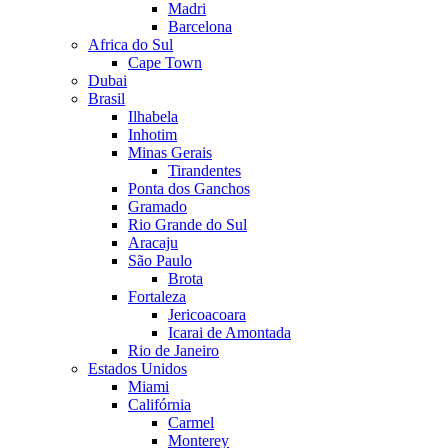
Madri
Barcelona
Africa do Sul
Cape Town
Dubai
Brasil
Ilhabela
Inhotim
Minas Gerais
Tirandentes
Ponta dos Ganchos
Gramado
Rio Grande do Sul
Aracaju
São Paulo
Brota
Fortaleza
Jericoacoara
Icarai de Amontada
Rio de Janeiro
Estados Unidos
Miami
Califórnia
Carmel
Monterey