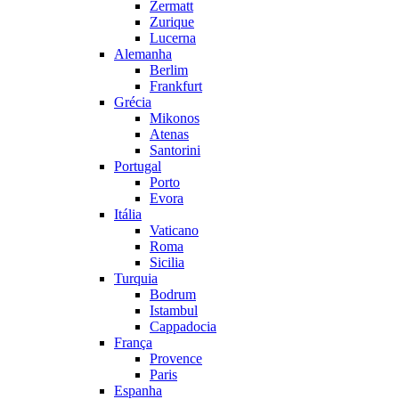
Zermatt
Zurique
Lucerna
Alemanha
Berlim
Frankfurt
Grécia
Mikonos
Atenas
Santorini
Portugal
Porto
Evora
Itália
Vaticano
Roma
Sicilia
Turquia
Bodrum
Istambul
Cappadocia
França
Provence
Paris
Espanha