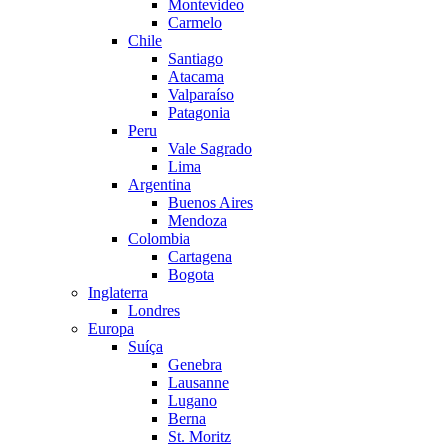
Montevideo
Carmelo
Chile
Santiago
Atacama
Valparaíso
Patagonia
Peru
Vale Sagrado
Lima
Argentina
Buenos Aires
Mendoza
Colombia
Cartagena
Bogota
Inglaterra
Londres
Europa
Suíça
Genebra
Lausanne
Lugano
Berna
St. Moritz