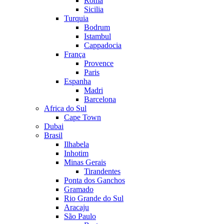
Roma
Sicilia
Turquia
Bodrum
Istambul
Cappadocia
França
Provence
Paris
Espanha
Madri
Barcelona
Africa do Sul
Cape Town
Dubai
Brasil
Ilhabela
Inhotim
Minas Gerais
Tirandentes
Ponta dos Ganchos
Gramado
Rio Grande do Sul
Aracaju
São Paulo