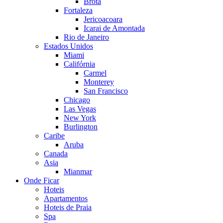
Brota
Fortaleza
Jericoacoara
Icarai de Amontada
Rio de Janeiro
Estados Unidos
Miami
Califórnia
Carmel
Monterey
San Francisco
Chicago
Las Vegas
New York
Burlington
Caribe
Aruba
Canada
Asia
Mianmar
Onde Ficar
Hoteis
Apartamentos
Hoteis de Praia
Spa