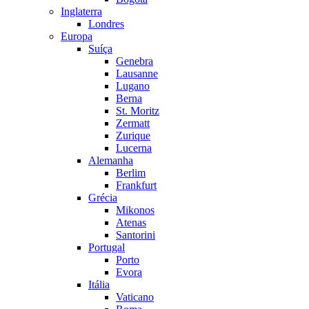
Inglaterra
Londres
Europa
Suíça
Genebra
Lausanne
Lugano
Berna
St. Moritz
Zermatt
Zurique
Lucerna
Alemanha
Berlim
Frankfurt
Grécia
Mikonos
Atenas
Santorini
Portugal
Porto
Evora
Itália
Vaticano