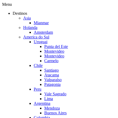
Menu
Destinos
Asia
Mianmar
Holanda
Amsterdam
America do Sul
Uruguai
Punta del Este
Montevideo
Montevideo
Carmelo
Chile
Santiago
Atacama
Valparaíso
Patagonia
Peru
Vale Sagrado
Lima
Argentina
Mendoza
Buenos Aires
Colombia