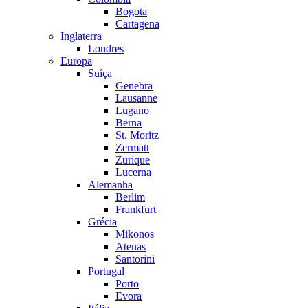
Bogota
Cartagena
Inglaterra
Londres
Europa
Suíça
Genebra
Lausanne
Lugano
Berna
St. Moritz
Zermatt
Zurique
Lucerna
Alemanha
Berlim
Frankfurt
Grécia
Mikonos
Atenas
Santorini
Portugal
Porto
Evora