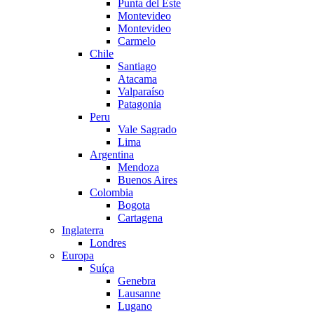
Punta del Este
Montevideo
Montevideo
Carmelo
Chile
Santiago
Atacama
Valparaíso
Patagonia
Peru
Vale Sagrado
Lima
Argentina
Mendoza
Buenos Aires
Colombia
Bogota
Cartagena
Inglaterra
Londres
Europa
Suíça
Genebra
Lausanne
Lugano