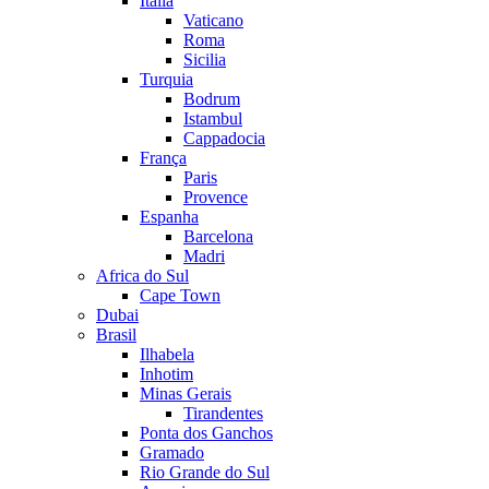
Itália
Vaticano
Roma
Sicilia
Turquia
Bodrum
Istambul
Cappadocia
França
Paris
Provence
Espanha
Barcelona
Madri
Africa do Sul
Cape Town
Dubai
Brasil
Ilhabela
Inhotim
Minas Gerais
Tirandentes
Ponta dos Ganchos
Gramado
Rio Grande do Sul