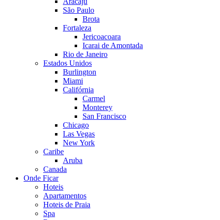
Aracaju
São Paulo
Brota
Fortaleza
Jericoacoara
Icarai de Amontada
Rio de Janeiro
Estados Unidos
Burlington
Miami
Califórnia
Carmel
Monterey
San Francisco
Chicago
Las Vegas
New York
Caribe
Aruba
Canada
Onde Ficar
Hoteis
Apartamentos
Hoteis de Praia
Spa