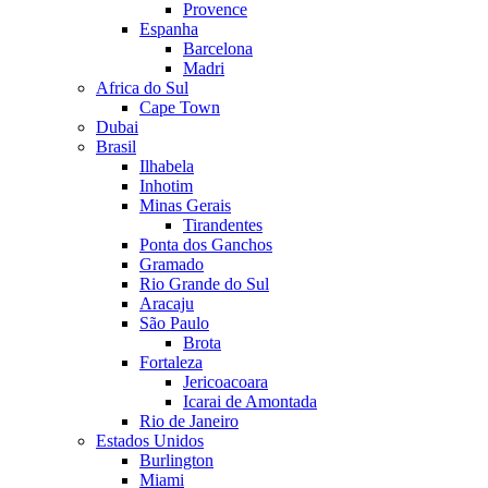
Provence
Espanha
Barcelona
Madri
Africa do Sul
Cape Town
Dubai
Brasil
Ilhabela
Inhotim
Minas Gerais
Tirandentes
Ponta dos Ganchos
Gramado
Rio Grande do Sul
Aracaju
São Paulo
Brota
Fortaleza
Jericoacoara
Icarai de Amontada
Rio de Janeiro
Estados Unidos
Burlington
Miami