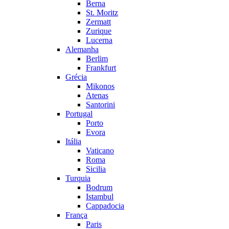
Berna
St. Moritz
Zermatt
Zurique
Lucerna
Alemanha
Berlim
Frankfurt
Grécia
Mikonos
Atenas
Santorini
Portugal
Porto
Evora
Itália
Vaticano
Roma
Sicilia
Turquia
Bodrum
Istambul
Cappadocia
França
Paris