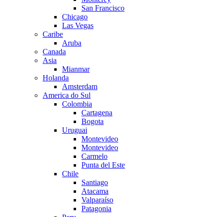
San Francisco
Chicago
Las Vegas
Caribe
Aruba
Canada
Asia
Mianmar
Holanda
Amsterdam
America do Sul
Colombia
Cartagena
Bogota
Uruguai
Montevideo
Montevideo
Carmelo
Punta del Este
Chile
Santiago
Atacama
Valparaíso
Patagonia