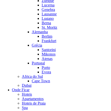
Zurique
Lucerna
Genebra
Lausanne
Lugano
Berna
St. Moritz
Alemanha
Berlim
Frankfurt
Grécia
Santorini
Mikonos
Atenas
Portugal
Porto
Evora
Africa do Sul
Cape Town
Dubai
Onde Ficar
Hoteis
Apartamentos
Hoteis de Praia
Spa