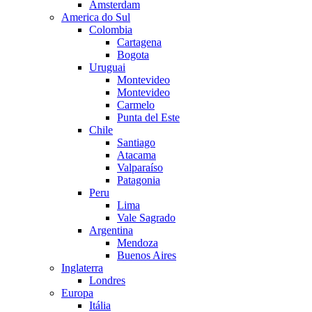
Amsterdam
America do Sul
Colombia
Cartagena
Bogota
Uruguai
Montevideo
Montevideo
Carmelo
Punta del Este
Chile
Santiago
Atacama
Valparaíso
Patagonia
Peru
Lima
Vale Sagrado
Argentina
Mendoza
Buenos Aires
Inglaterra
Londres
Europa
Itália