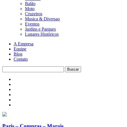
Balão
Moto
Cruzeiros
Musica & Diversao
Eventos
Jardins e Parques
Lugares Históricos
A Empresa
Equipe
Blog
Contato
Paris – Compras – Marais