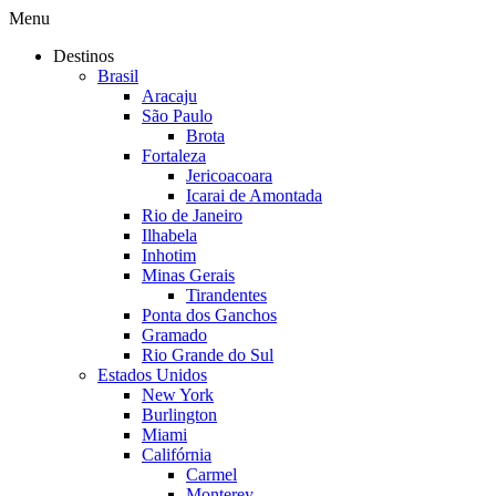
Menu
Destinos
Brasil
Aracaju
São Paulo
Brota
Fortaleza
Jericoacoara
Icarai de Amontada
Rio de Janeiro
Ilhabela
Inhotim
Minas Gerais
Tirandentes
Ponta dos Ganchos
Gramado
Rio Grande do Sul
Estados Unidos
New York
Burlington
Miami
Califórnia
Carmel
Monterey