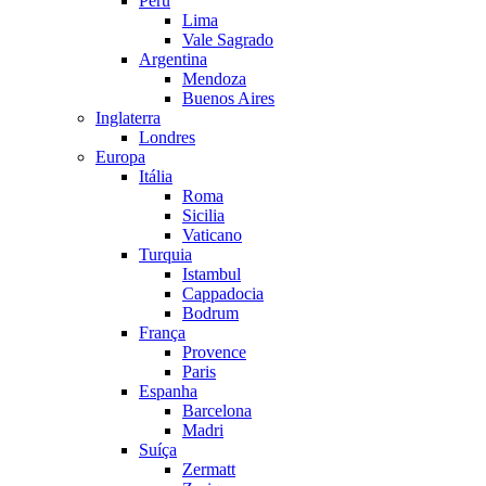
Peru
Lima
Vale Sagrado
Argentina
Mendoza
Buenos Aires
Inglaterra
Londres
Europa
Itália
Roma
Sicilia
Vaticano
Turquia
Istambul
Cappadocia
Bodrum
França
Provence
Paris
Espanha
Barcelona
Madri
Suíça
Zermatt