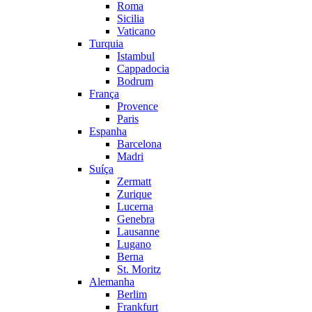
Roma
Sicilia
Vaticano
Turquia
Istambul
Cappadocia
Bodrum
França
Provence
Paris
Espanha
Barcelona
Madri
Suíça
Zermatt
Zurique
Lucerna
Genebra
Lausanne
Lugano
Berna
St. Moritz
Alemanha
Berlim
Frankfurt