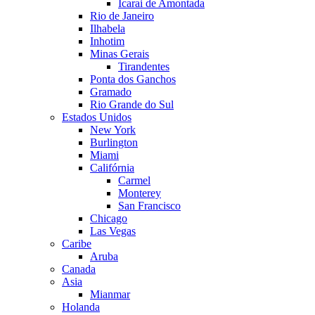
Icarai de Amontada
Rio de Janeiro
Ilhabela
Inhotim
Minas Gerais
Tirandentes
Ponta dos Ganchos
Gramado
Rio Grande do Sul
Estados Unidos
New York
Burlington
Miami
Califórnia
Carmel
Monterey
San Francisco
Chicago
Las Vegas
Caribe
Aruba
Canada
Asia
Mianmar
Holanda