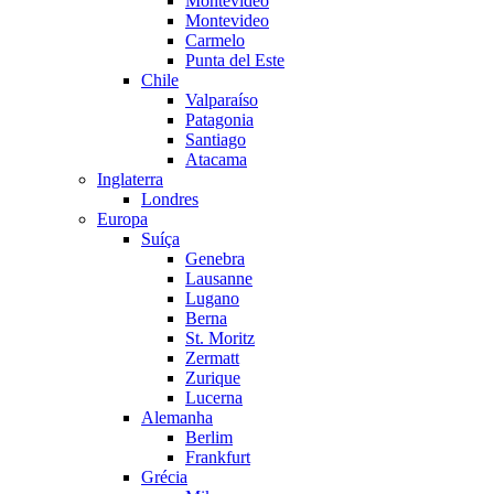
Montevideo
Montevideo
Carmelo
Punta del Este
Chile
Valparaíso
Patagonia
Santiago
Atacama
Inglaterra
Londres
Europa
Suíça
Genebra
Lausanne
Lugano
Berna
St. Moritz
Zermatt
Zurique
Lucerna
Alemanha
Berlim
Frankfurt
Grécia