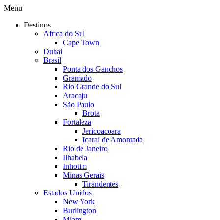
Menu
Destinos
Africa do Sul
Cape Town
Dubai
Brasil
Ponta dos Ganchos
Gramado
Rio Grande do Sul
Aracaju
São Paulo
Brota
Fortaleza
Jericoacoara
Icarai de Amontada
Rio de Janeiro
Ilhabela
Inhotim
Minas Gerais
Tirandentes
Estados Unidos
New York
Burlington
Miami