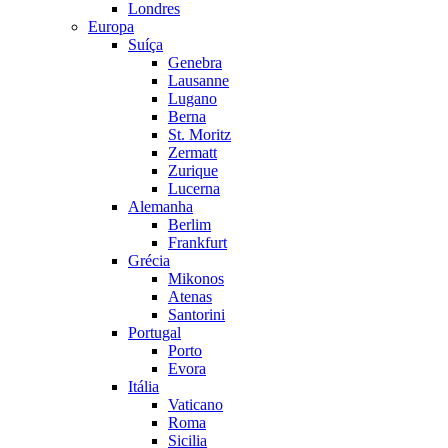
Londres
Europa
Suíça
Genebra
Lausanne
Lugano
Berna
St. Moritz
Zermatt
Zurique
Lucerna
Alemanha
Berlim
Frankfurt
Grécia
Mikonos
Atenas
Santorini
Portugal
Porto
Evora
Itália
Vaticano
Roma
Sicilia