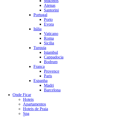
Mikonos
Atenas
Santorini
Portugal
Porto
Evora
Itália
Vaticano
Roma
Sicilia
Turquia
Istambul
Cappadocia
Bodrum
França
Provence
Paris
Espanha
Madri
Barcelona
Onde Ficar
Hoteis
Apartamentos
Hoteis de Praia
Spa