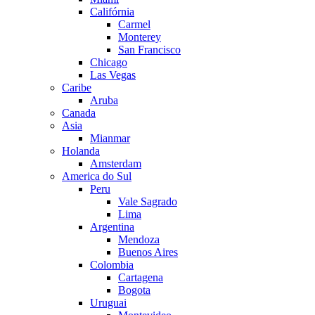
Califórnia
Carmel
Monterey
San Francisco
Chicago
Las Vegas
Caribe
Aruba
Canada
Asia
Mianmar
Holanda
Amsterdam
America do Sul
Peru
Vale Sagrado
Lima
Argentina
Mendoza
Buenos Aires
Colombia
Cartagena
Bogota
Uruguai