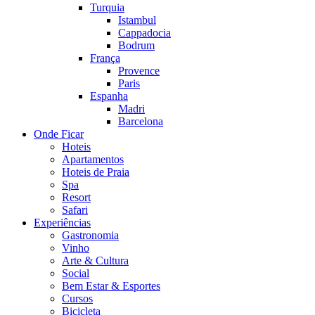
Turquia
Istambul
Cappadocia
Bodrum
França
Provence
Paris
Espanha
Madri
Barcelona
Onde Ficar
Hoteis
Apartamentos
Hoteis de Praia
Spa
Resort
Safari
Experiências
Gastronomia
Vinho
Arte & Cultura
Social
Bem Estar & Esportes
Cursos
Bicicleta