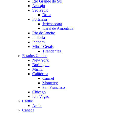
Rio Grande do Sul
Aracaju
São Paulo
Brota
Fortaleza
Jericoacoara
Icarai de Amontada
Rio de Janeiro
Ilhabela
Inhotim
Minas Gerais
Tirandentes
Estados Unidos
New York
Burlington
Miami
Califórnia
Carmel
Monterey
San Francisco
Chicago
Las Vegas
Caribe
Aruba
Canada