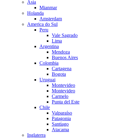
Asia
Mianmar
Holanda
Amsterdam
America do Sul
Peru
Vale Sagrado
Lima
Argentina
Mendoza
Buenos Aires
Colombia
Cartagena
Bogota
Uruguai
Montevideo
Montevideo
Carmelo
Punta del Este
Chile
Valparaíso
Patagonia
Santiago
Atacama
Inglaterra