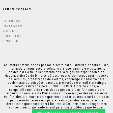
REDES SOCIAIS
FACEBOOK
INSTAGRAM
YOUTUBE
PINTEREST
LINKEDIN
Ao informar meus dados pessoais neste canal, autorizo de forma livre,
informada e inequívoca a coleta, o armazenamento e o tratamento
destes para o fiel cumprimento dos serviços de experiências de
viagem, emissão de bilhetes aéreos, reserva de hospedagem, reserva
de veículos, organização de eventos, concierge e cadastro para
recebimento de cotações, pacotes, promoções e e-mail marketing a
serem realizados pela LONGE E PERTO. Autorizo ainda, o
compartilhamento de meus dados pessoais com fornecedores e
parceiros comerciais da Prime para a boa execução desses serviços.
Por fim, declaro estar ciente que meus dados pessoais serão tratados
pelo período necessário para a realização dos serviços acima
descritos e que posso alterá-los, excluí-los, bem como revogar meu
consentimento enviando e-mail para:
contato@longeeperto.com
.