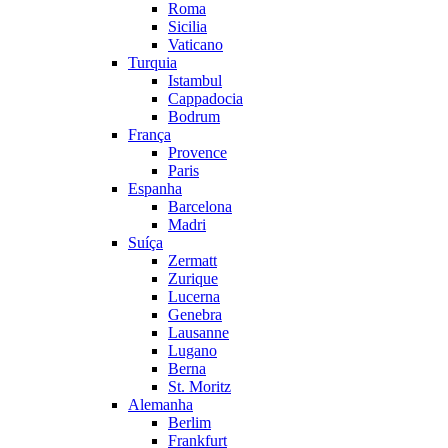
Roma
Sicilia
Vaticano
Turquia
Istambul
Cappadocia
Bodrum
França
Provence
Paris
Espanha
Barcelona
Madri
Suíça
Zermatt
Zurique
Lucerna
Genebra
Lausanne
Lugano
Berna
St. Moritz
Alemanha
Berlim
Frankfurt