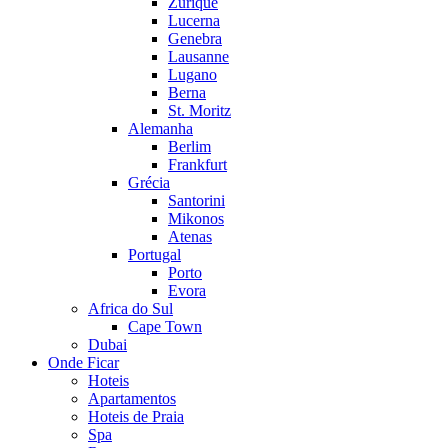
Zurique
Lucerna
Genebra
Lausanne
Lugano
Berna
St. Moritz
Alemanha
Berlim
Frankfurt
Grécia
Santorini
Mikonos
Atenas
Portugal
Porto
Evora
Africa do Sul
Cape Town
Dubai
Onde Ficar
Hoteis
Apartamentos
Hoteis de Praia
Spa