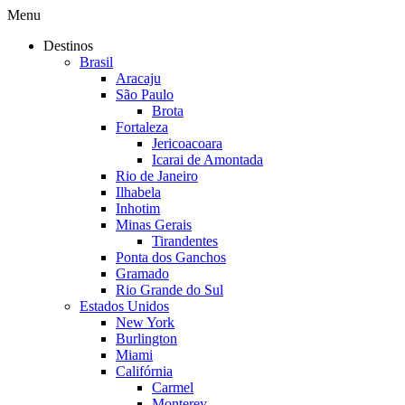
Menu
Destinos
Brasil
Aracaju
São Paulo
Brota
Fortaleza
Jericoacoara
Icarai de Amontada
Rio de Janeiro
Ilhabela
Inhotim
Minas Gerais
Tirandentes
Ponta dos Ganchos
Gramado
Rio Grande do Sul
Estados Unidos
New York
Burlington
Miami
Califórnia
Carmel
Monterey