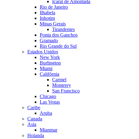
Icarai de Amontada
Rio de Janeiro
Ilhabela
Inhotim
Minas Gerais
Tirandentes
Ponta dos Ganchos
Gramado
Rio Grande do Sul
Estados Unidos
New York
Burlington
Miami
Califórnia
Carmel
Monterey
San Francisco
Chicago
Las Vegas
Caribe
Aruba
Canada
Asia
Mianmar
Holanda