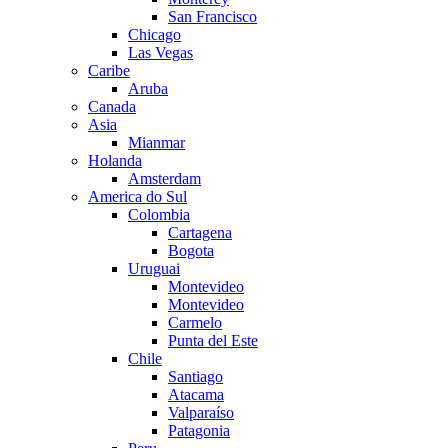
San Francisco
Chicago
Las Vegas
Caribe
Aruba
Canada
Asia
Mianmar
Holanda
Amsterdam
America do Sul
Colombia
Cartagena
Bogota
Uruguai
Montevideo
Montevideo
Carmelo
Punta del Este
Chile
Santiago
Atacama
Valparaíso
Patagonia