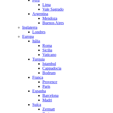
Peru
Lima
Vale Sagrado
Argentina
Mendoza
Buenos Aires
Inglaterra
Londres
Europa
Itália
Roma
Sicilia
Vaticano
Turquia
Istambul
Cappadocia
Bodrum
França
Provence
Paris
Espanha
Barcelona
Madri
Suíça
Zermatt