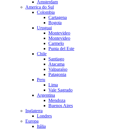
Amsterdam
America do Sul
Colombia
Cartagena
Bogota
Uruguai
Montevideo
Montevideo
Carmelo
Punta del Este
Chile
Santiago
Atacama
Valparaíso
Patagonia
Peru
Lima
Vale Sagrado
Argentina
Mendoza
Buenos Aires
Inglaterra
Londres
Europa
Itália