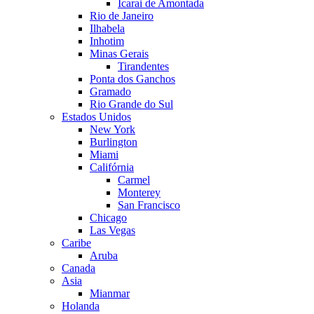
Icarai de Amontada
Rio de Janeiro
Ilhabela
Inhotim
Minas Gerais
Tirandentes
Ponta dos Ganchos
Gramado
Rio Grande do Sul
Estados Unidos
New York
Burlington
Miami
Califórnia
Carmel
Monterey
San Francisco
Chicago
Las Vegas
Caribe
Aruba
Canada
Asia
Mianmar
Holanda