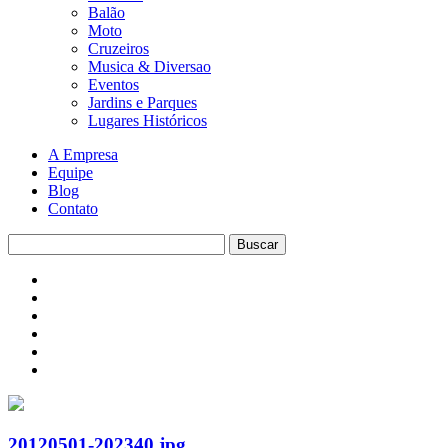
Balão
Moto
Cruzeiros
Musica & Diversao
Eventos
Jardins e Parques
Lugares Históricos
A Empresa
Equipe
Blog
Contato
20120501-202340.jpg