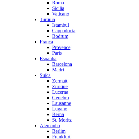
Roma
Sicilia
Vaticano
Turquia
Istambul
Cappadocia
Bodrum
França
Provence
Paris
Espanha
Barcelona
Madri
Suíça
Zermatt
Zurique
Lucerna
Genebra
Lausanne
Lugano
Berna
St. Moritz
Alemanha
Berlim
Frankfurt