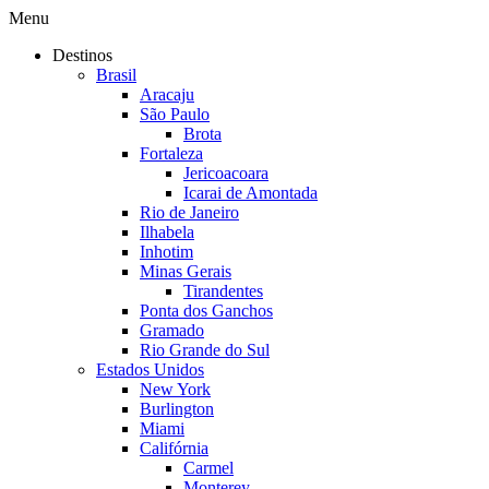
Menu
Destinos
Brasil
Aracaju
São Paulo
Brota
Fortaleza
Jericoacoara
Icarai de Amontada
Rio de Janeiro
Ilhabela
Inhotim
Minas Gerais
Tirandentes
Ponta dos Ganchos
Gramado
Rio Grande do Sul
Estados Unidos
New York
Burlington
Miami
Califórnia
Carmel
Monterey