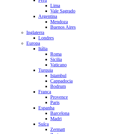
Peru
Lima
Vale Sagrado
Argentina
Mendoza
Buenos Aires
Inglaterra
Londres
Europa
Itália
Roma
Sicilia
Vaticano
Turquia
Istambul
Cappadocia
Bodrum
França
Provence
Paris
Espanha
Barcelona
Madri
Suíça
Zermatt