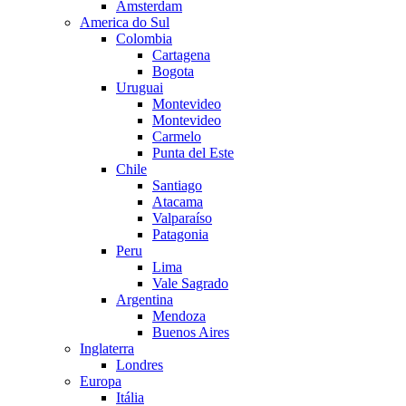
Amsterdam
America do Sul
Colombia
Cartagena
Bogota
Uruguai
Montevideo
Montevideo
Carmelo
Punta del Este
Chile
Santiago
Atacama
Valparaíso
Patagonia
Peru
Lima
Vale Sagrado
Argentina
Mendoza
Buenos Aires
Inglaterra
Londres
Europa
Itália