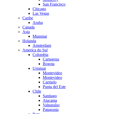
San Francisco
Chicago
Las Vegas
Caribe
Aruba
Canada
Asia
Mianmar
Holanda
Amsterdam
America do Sul
Colombia
Cartagena
Bogota
Uruguai
Montevideo
Montevideo
Carmelo
Punta del Este
Chile
Santiago
Atacama
Valparaíso
Patagonia