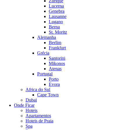
Zurique
Lucerna
Genebra
Lausanne
Lugano
Berna
St. Moritz
Alemanha
Berlim
Frankfurt
Grécia
Santorini
Mikonos
Atenas
Portugal
Porto
Evora
Africa do Sul
Cape Town
Dubai
Onde Ficar
Hoteis
Apartamentos
Hoteis de Praia
Spa