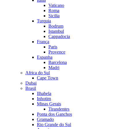
Itália
Vaticano
Roma
Sicilia
Turquia
Bodrum
Istambul
Cappadocia
França
Paris
Provence
Espanha
Barcelona
Madri
Africa do Sul
Cape Town
Dubai
Brasil
Ilhabela
Inhotim
Minas Gerais
Tirandentes
Ponta dos Ganchos
Gramado
Rio Grande do Sul