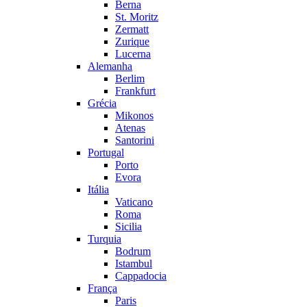
Berna
St. Moritz
Zermatt
Zurique
Lucerna
Alemanha
Berlim
Frankfurt
Grécia
Mikonos
Atenas
Santorini
Portugal
Porto
Evora
Itália
Vaticano
Roma
Sicilia
Turquia
Bodrum
Istambul
Cappadocia
França
Paris