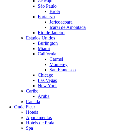
Aracaju
São Paulo
Brota
Fortaleza
Jericoacoara
Icarai de Amontada
Rio de Janeiro
Estados Unidos
Burlington
Miami
Califórnia
Carmel
Monterey
San Francisco
Chicago
Las Vegas
New York
Caribe
Aruba
Canada
Onde Ficar
Hoteis
Apartamentos
Hoteis de Praia
Spa