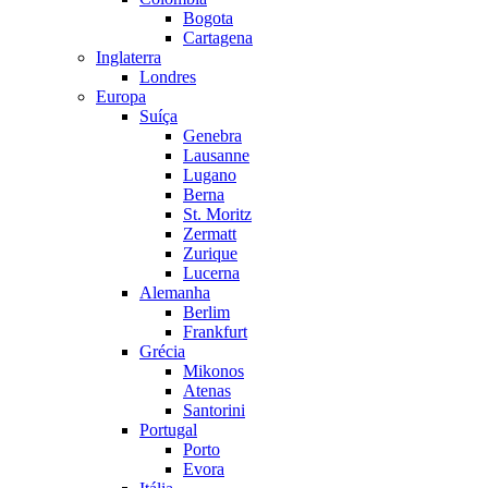
Bogota
Cartagena
Inglaterra
Londres
Europa
Suíça
Genebra
Lausanne
Lugano
Berna
St. Moritz
Zermatt
Zurique
Lucerna
Alemanha
Berlim
Frankfurt
Grécia
Mikonos
Atenas
Santorini
Portugal
Porto
Evora