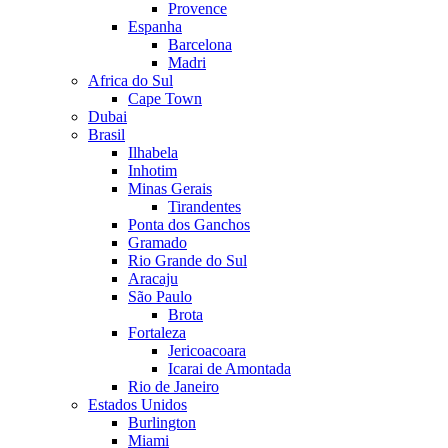
Provence
Espanha
Barcelona
Madri
Africa do Sul
Cape Town
Dubai
Brasil
Ilhabela
Inhotim
Minas Gerais
Tirandentes
Ponta dos Ganchos
Gramado
Rio Grande do Sul
Aracaju
São Paulo
Brota
Fortaleza
Jericoacoara
Icarai de Amontada
Rio de Janeiro
Estados Unidos
Burlington
Miami