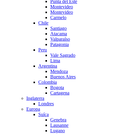
Punta del Este
Montevideo
Montevideo
Carmelo
Chile
Santiago
Atacama
Valparaíso
Patagonia
Peru
Vale Sagrado
Lima
Argentina
Mendoza
Buenos Aires
Colombia
Bogota
Cartagena
Inglaterra
Londres
Europa
Suíça
Genebra
Lausanne
Lugano