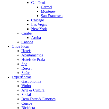
Califórnia
Carmel
Monterey
San Francisco
Chicago
Las Vegas
New York
Caribe
Aruba
Canada
Onde Ficar
Hoteis
Apartamentos
Hoteis de Praia
Spa
Resort
Safari
Experiências
Gastronomia
Vinho
Arte & Cultura
Social
Bem Estar & Esportes
Cursos
Bicicleta