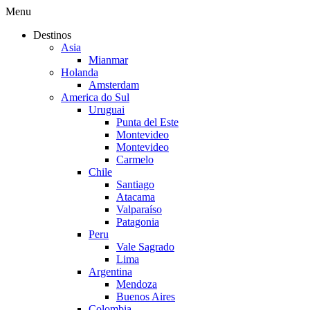
Menu
Destinos
Asia
Mianmar
Holanda
Amsterdam
America do Sul
Uruguai
Punta del Este
Montevideo
Montevideo
Carmelo
Chile
Santiago
Atacama
Valparaíso
Patagonia
Peru
Vale Sagrado
Lima
Argentina
Mendoza
Buenos Aires
Colombia