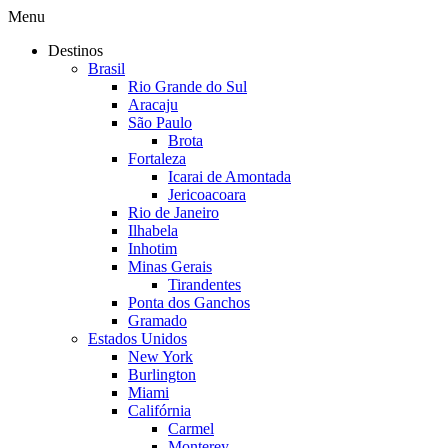
Menu
Destinos
Brasil
Rio Grande do Sul
Aracaju
São Paulo
Brota
Fortaleza
Icarai de Amontada
Jericoacoara
Rio de Janeiro
Ilhabela
Inhotim
Minas Gerais
Tirandentes
Ponta dos Ganchos
Gramado
Estados Unidos
New York
Burlington
Miami
Califórnia
Carmel
Monterey