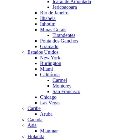
Icarai de Amontada
Jericoacoara
Rio de Janeiro
Ilhabela
Inhotim
Minas Gerais
Tirandentes
Ponta dos Ganchos
Gramado
Estados Unidos
New York
Burlington
Miami
Califórnia
Carmel
Monterey
San Francisco
Chicago
Las Vegas
Caribe
Aruba
Canada
Asia
Mianmar
Holanda