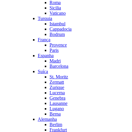
Roma
Sicilia
Vaticano
Turquia
Istambul
Cappadocia
Bodrum
França
Provence
Paris
Espanha
Madri
Barcelona
Suíça
St. Moritz
Zermatt
Zurique
Lucerna
Genebra
Lausanne
Lugano
Berna
Alemanha
Berlim
Frankfurt