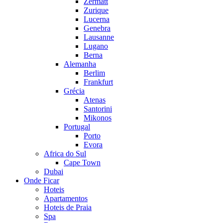
Zermatt
Zurique
Lucerna
Genebra
Lausanne
Lugano
Berna
Alemanha
Berlim
Frankfurt
Grécia
Atenas
Santorini
Mikonos
Portugal
Porto
Evora
Africa do Sul
Cape Town
Dubai
Onde Ficar
Hoteis
Apartamentos
Hoteis de Praia
Spa