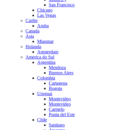
San Francisco
Chicago
Las Vegas
Caribe
Aruba
Canada
Asia
Mianmar
Holanda
Amsterdam
America do Sul
Argentina
Mendoza
Buenos Aires
Colombia
Cartagena
Bogota
Uruguai
Montevideo
Montevideo
Carmelo
Punta del Este
Chile
Santiago