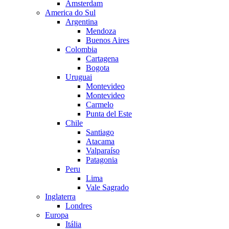
Amsterdam
America do Sul
Argentina
Mendoza
Buenos Aires
Colombia
Cartagena
Bogota
Uruguai
Montevideo
Montevideo
Carmelo
Punta del Este
Chile
Santiago
Atacama
Valparaíso
Patagonia
Peru
Lima
Vale Sagrado
Inglaterra
Londres
Europa
Itália