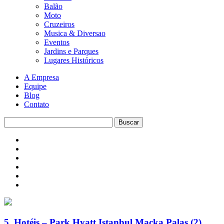
Balão
Moto
Cruzeiros
Musica & Diversao
Eventos
Jardins e Parques
Lugares Históricos
A Empresa
Equipe
Blog
Contato
5. Hotéis – Park Hyatt Istanbul Macka Palas (2)