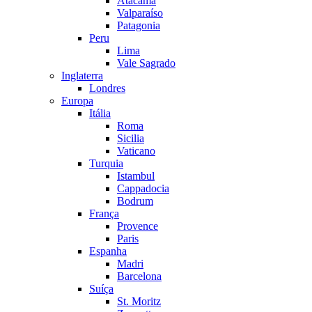
Atacama
Valparaíso
Patagonia
Peru
Lima
Vale Sagrado
Inglaterra
Londres
Europa
Itália
Roma
Sicilia
Vaticano
Turquia
Istambul
Cappadocia
Bodrum
França
Provence
Paris
Espanha
Madri
Barcelona
Suíça
St. Moritz