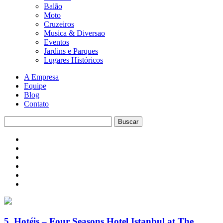
Balão
Moto
Cruzeiros
Musica & Diversao
Eventos
Jardins e Parques
Lugares Históricos
A Empresa
Equipe
Blog
Contato
5. Hotéis – Four Seasons Hotel Istanbul at The