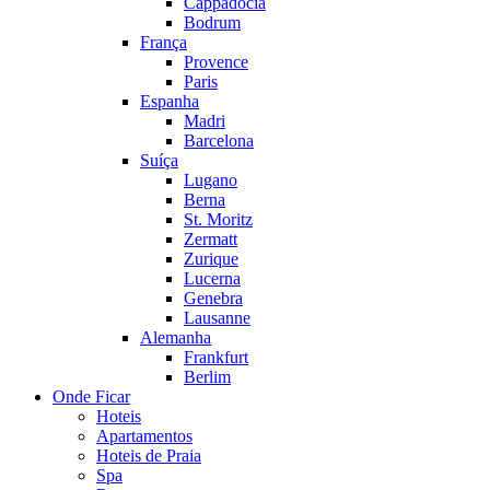
Cappadocia
Bodrum
França
Provence
Paris
Espanha
Madri
Barcelona
Suíça
Lugano
Berna
St. Moritz
Zermatt
Zurique
Lucerna
Genebra
Lausanne
Alemanha
Frankfurt
Berlim
Onde Ficar
Hoteis
Apartamentos
Hoteis de Praia
Spa