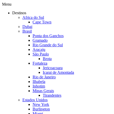
Menu
Destinos
Africa do Sul
Cape Town
Dubai
Brasil
Ponta dos Ganchos
Gramado
Rio Grande do Sul
Aracaju
São Paulo
Brota
Fortaleza
Jericoacoara
Icarai de Amontada
Rio de Janeiro
Ilhabela
Inhotim
Minas Gerais
Tirandentes
Estados Unidos
New York
Burlington
Miami