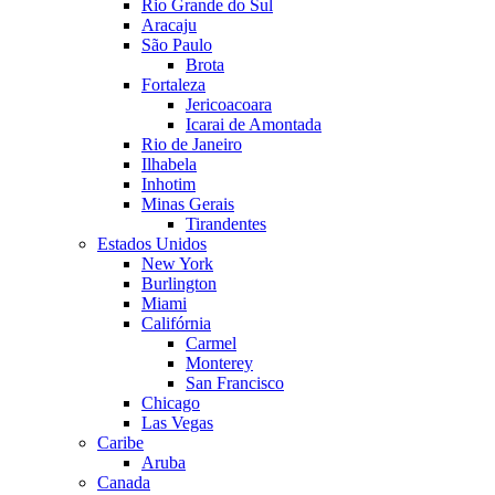
Rio Grande do Sul
Aracaju
São Paulo
Brota
Fortaleza
Jericoacoara
Icarai de Amontada
Rio de Janeiro
Ilhabela
Inhotim
Minas Gerais
Tirandentes
Estados Unidos
New York
Burlington
Miami
Califórnia
Carmel
Monterey
San Francisco
Chicago
Las Vegas
Caribe
Aruba
Canada