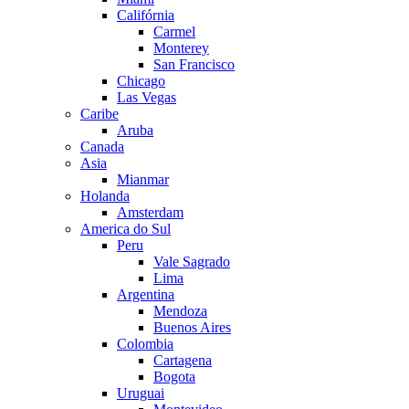
Califórnia
Carmel
Monterey
San Francisco
Chicago
Las Vegas
Caribe
Aruba
Canada
Asia
Mianmar
Holanda
Amsterdam
America do Sul
Peru
Vale Sagrado
Lima
Argentina
Mendoza
Buenos Aires
Colombia
Cartagena
Bogota
Uruguai