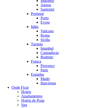
Mikonos
Atenas
Santorini
Portugal
Porto
Evora
Itália
Vaticano
Roma
Sicilia
Turquia
Istambul
Cappadocia
Bodrum
França
Provence
Paris
Espanha
Madri
Barcelona
Onde Ficar
Hoteis
Apartamentos
Hoteis de Praia
Spa