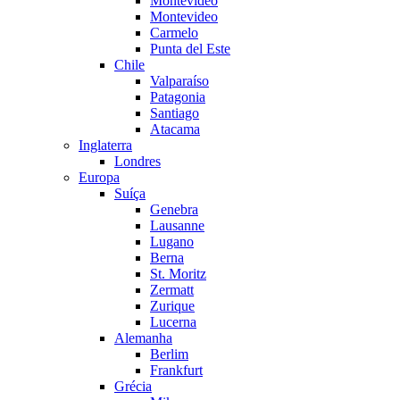
Montevideo
Montevideo
Carmelo
Punta del Este
Chile
Valparaíso
Patagonia
Santiago
Atacama
Inglaterra
Londres
Europa
Suíça
Genebra
Lausanne
Lugano
Berna
St. Moritz
Zermatt
Zurique
Lucerna
Alemanha
Berlim
Frankfurt
Grécia