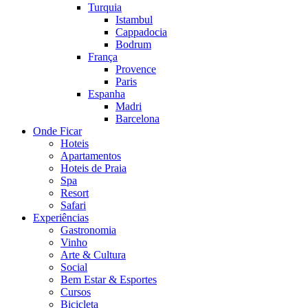
Turquia
Istambul
Cappadocia
Bodrum
França
Provence
Paris
Espanha
Madri
Barcelona
Onde Ficar
Hoteis
Apartamentos
Hoteis de Praia
Spa
Resort
Safari
Experiências
Gastronomia
Vinho
Arte & Cultura
Social
Bem Estar & Esportes
Cursos
Bicicleta