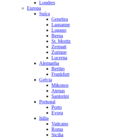
Londres
Europa
Suíça
Genebra
Lausanne
Lugano
Berna
St. Moritz
Zermatt
Zurique
Lucerna
Alemanha
Berlim
Frankfurt
Grécia
Mikonos
Atenas
Santorini
Portugal
Porto
Evora
Itália
Vaticano
Roma
Sicilia