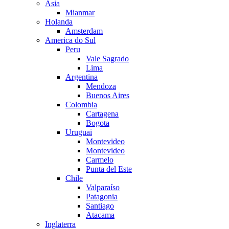
Asia
Mianmar
Holanda
Amsterdam
America do Sul
Peru
Vale Sagrado
Lima
Argentina
Mendoza
Buenos Aires
Colombia
Cartagena
Bogota
Uruguai
Montevideo
Montevideo
Carmelo
Punta del Este
Chile
Valparaíso
Patagonia
Santiago
Atacama
Inglaterra