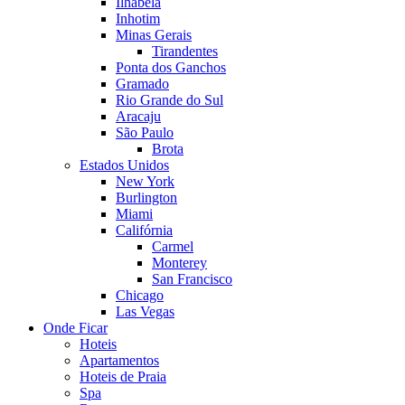
Ilhabela
Inhotim
Minas Gerais
Tirandentes
Ponta dos Ganchos
Gramado
Rio Grande do Sul
Aracaju
São Paulo
Brota
Estados Unidos
New York
Burlington
Miami
Califórnia
Carmel
Monterey
San Francisco
Chicago
Las Vegas
Onde Ficar
Hoteis
Apartamentos
Hoteis de Praia
Spa