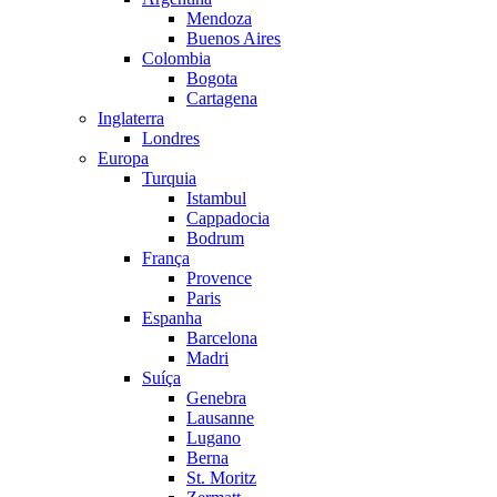
Mendoza
Buenos Aires
Colombia
Bogota
Cartagena
Inglaterra
Londres
Europa
Turquia
Istambul
Cappadocia
Bodrum
França
Provence
Paris
Espanha
Barcelona
Madri
Suíça
Genebra
Lausanne
Lugano
Berna
St. Moritz