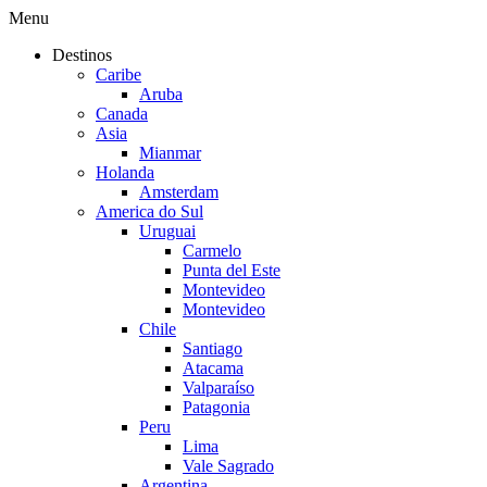
Menu
Destinos
Caribe
Aruba
Canada
Asia
Mianmar
Holanda
Amsterdam
America do Sul
Uruguai
Carmelo
Punta del Este
Montevideo
Montevideo
Chile
Santiago
Atacama
Valparaíso
Patagonia
Peru
Lima
Vale Sagrado
Argentina