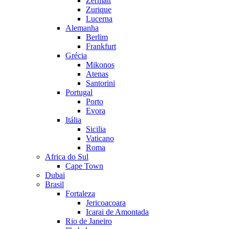
Zermatt
Zurique
Lucerna
Alemanha
Berlim
Frankfurt
Grécia
Mikonos
Atenas
Santorini
Portugal
Porto
Evora
Itália
Sicilia
Vaticano
Roma
Africa do Sul
Cape Town
Dubai
Brasil
Fortaleza
Jericoacoara
Icarai de Amontada
Rio de Janeiro