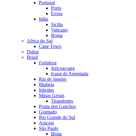
Portugal
Porto
Evora
Itália
Sicilia
Vaticano
Roma
Africa do Sul
Cape Town
Dubai
Brasil
Fortaleza
Jericoacoara
Icarai de Amontada
Rio de Janeiro
Ilhabela
Inhotim
Minas Gerais
Tirandentes
Ponta dos Ganchos
Gramado
Rio Grande do Sul
Aracaju
São Paulo
Brota