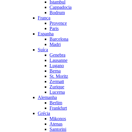
Istambul
Cappadocia
Bodrum
França
Provence
Paris
Espanha
Barcelona
Madri
Suíça
Genebra
Lausanne
Lugano
Berna
St. Moritz
Zermatt
Zurique
Lucerna
Alemanha
Berlim
Frankfurt
Grécia
Mikonos
Atenas
Santorini