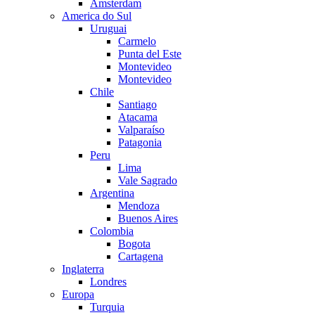
Amsterdam
America do Sul
Uruguai
Carmelo
Punta del Este
Montevideo
Montevideo
Chile
Santiago
Atacama
Valparaíso
Patagonia
Peru
Lima
Vale Sagrado
Argentina
Mendoza
Buenos Aires
Colombia
Bogota
Cartagena
Inglaterra
Londres
Europa
Turquia