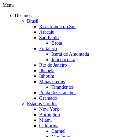
Menu
Destinos
Brasil
Rio Grande do Sul
Aracaju
São Paulo
Brota
Fortaleza
Icarai de Amontada
Jericoacoara
Rio de Janeiro
Ilhabela
Inhotim
Minas Gerais
Tirandentes
Ponta dos Ganchos
Gramado
Estados Unidos
New York
Burlington
Miami
Califórnia
Carmel
Monterey