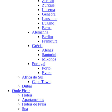
Zermatt
Zurique
Lucerna
Genebra
Lausanne
Lugano
Berna
Alemanha
Berlim
Frankfurt
Grécia
Atenas
Santorini
Mikonos
Portugal
Porto
Evora
Africa do Sul
Cape Town
Dubai
Onde Ficar
Hoteis
Apartamentos
Hoteis de Praia
Spa