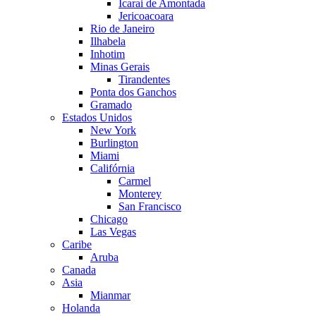
Icarai de Amontada
Jericoacoara
Rio de Janeiro
Ilhabela
Inhotim
Minas Gerais
Tirandentes
Ponta dos Ganchos
Gramado
Estados Unidos
New York
Burlington
Miami
Califórnia
Carmel
Monterey
San Francisco
Chicago
Las Vegas
Caribe
Aruba
Canada
Asia
Mianmar
Holanda