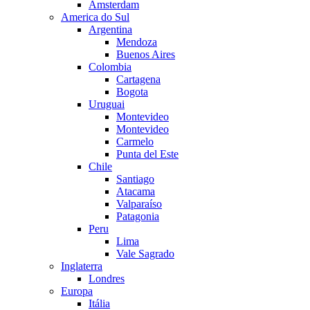
Amsterdam
America do Sul
Argentina
Mendoza
Buenos Aires
Colombia
Cartagena
Bogota
Uruguai
Montevideo
Montevideo
Carmelo
Punta del Este
Chile
Santiago
Atacama
Valparaíso
Patagonia
Peru
Lima
Vale Sagrado
Inglaterra
Londres
Europa
Itália