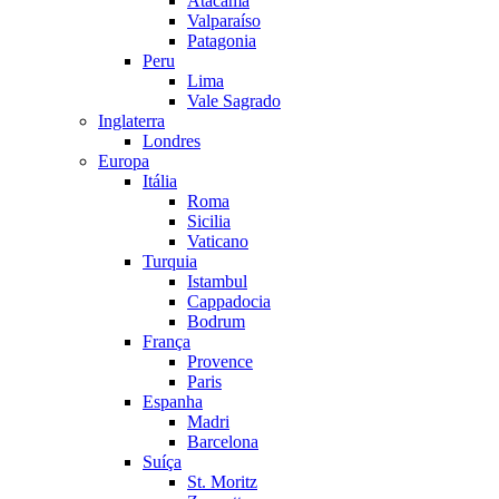
Atacama
Valparaíso
Patagonia
Peru
Lima
Vale Sagrado
Inglaterra
Londres
Europa
Itália
Roma
Sicilia
Vaticano
Turquia
Istambul
Cappadocia
Bodrum
França
Provence
Paris
Espanha
Madri
Barcelona
Suíça
St. Moritz