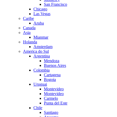
San Francisco
Chicago
Las Vegas
Caribe
Aruba
Canada
Asia
Mianmar
Holanda
Amsterdam
America do Sul
Argentina
Mendoza
Buenos Aires
Colombia
Cartagena
Bogota
Uruguai
Montevideo
Montevideo
Carmelo
Punta del Este
Chile
Santiago