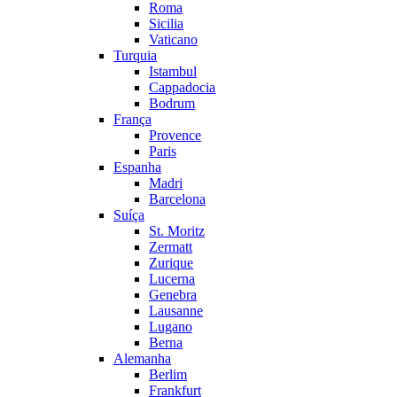
Roma
Sicilia
Vaticano
Turquia
Istambul
Cappadocia
Bodrum
França
Provence
Paris
Espanha
Madri
Barcelona
Suíça
St. Moritz
Zermatt
Zurique
Lucerna
Genebra
Lausanne
Lugano
Berna
Alemanha
Berlim
Frankfurt