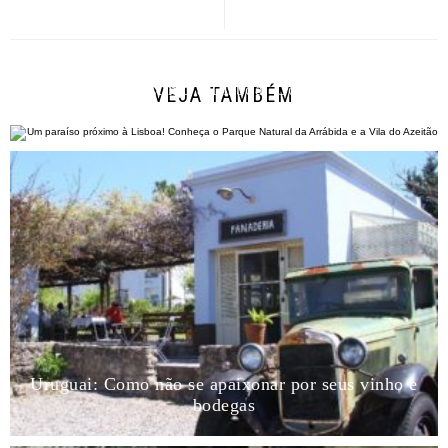
Um paraíso próximo à Lisboa! Conheça o Parque
VEJA TAMBÉM
Natural da...
Uruguai: Como não se apaixonar por seus vinho e
bodegas