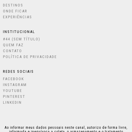
DESTINOS
ONDE FICAR
EXPERIÊNCIAS
INSTITUCIONAL
#44 (SEM TÍTULO)
QUEM FAZ
CONTATO
POLÍTICA DE PRIVACIDADE
REDES SOCIAIS
FACEBOOK
INSTAGRAM
YOUTUBE
PINTEREST
LINKEDIN
Ao informar meus dados pessoais neste canal, autorizo de forma livre,
informada e inequívoca a coleta, o armazenamento e o tratamento