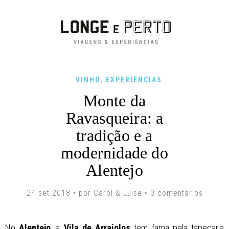
VINHO
,
EXPERIÊNCIAS
Monte da
Ravasqueira: a
tradição e a
modernidade do
Alentejo
24 set 2018 • por
Carol & Luise
•
0 comentários
No
Alentejo
, a
Vila de Arraiolos
tem fama pela tapeçaria