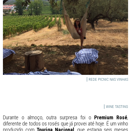
REDE PICNIC NAS VINHAS
WINE TASTING
Durante o almoço, outra surpresa foi o
Premium Rosé
,
diferente de todos os rosés que já provei até hoje. É um vinho
produzido com
Touriga Nacional
, que estagia seis meses