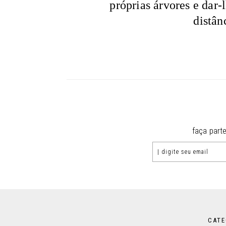
próprias árvores e dar-l
distân
faça part
CATE