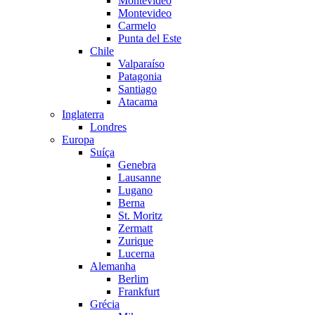
Montevideo
Montevideo
Carmelo
Punta del Este
Chile
Valparaíso
Patagonia
Santiago
Atacama
Inglaterra
Londres
Europa
Suíça
Genebra
Lausanne
Lugano
Berna
St. Moritz
Zermatt
Zurique
Lucerna
Alemanha
Berlim
Frankfurt
Grécia