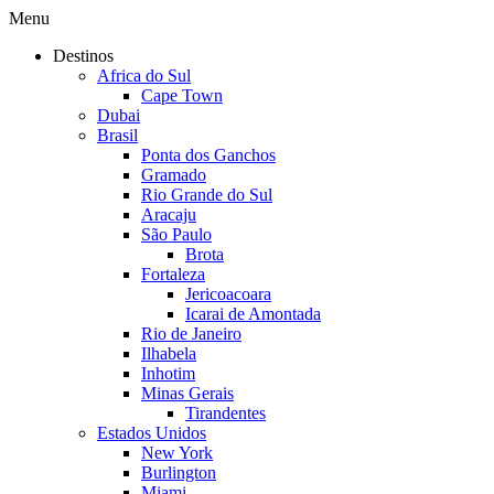
Menu
Destinos
Africa do Sul
Cape Town
Dubai
Brasil
Ponta dos Ganchos
Gramado
Rio Grande do Sul
Aracaju
São Paulo
Brota
Fortaleza
Jericoacoara
Icarai de Amontada
Rio de Janeiro
Ilhabela
Inhotim
Minas Gerais
Tirandentes
Estados Unidos
New York
Burlington
Miami