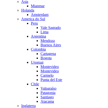
Asia
Mianmar
Holanda
Amsterdam
America do Sul
Peru
Vale Sagrado
Lima
Argentina
Mendoza
Buenos Aires
Colombia
Cartagena
Bogota
Uruguai
Montevideo
Montevideo
Carmelo
Punta del Este
Chile
Valparaíso
Patagonia
Santiago
Atacama
Inglaterra