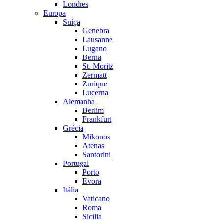
Londres
Europa
Suíça
Genebra
Lausanne
Lugano
Berna
St. Moritz
Zermatt
Zurique
Lucerna
Alemanha
Berlim
Frankfurt
Grécia
Mikonos
Atenas
Santorini
Portugal
Porto
Evora
Itália
Vaticano
Roma
Sicilia