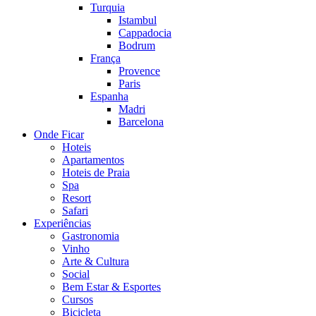
Turquia
Istambul
Cappadocia
Bodrum
França
Provence
Paris
Espanha
Madri
Barcelona
Onde Ficar
Hoteis
Apartamentos
Hoteis de Praia
Spa
Resort
Safari
Experiências
Gastronomia
Vinho
Arte & Cultura
Social
Bem Estar & Esportes
Cursos
Bicicleta