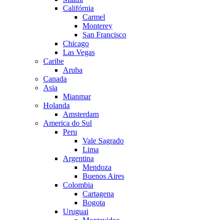
Califórnia
Carmel
Monterey
San Francisco
Chicago
Las Vegas
Caribe
Aruba
Canada
Asia
Mianmar
Holanda
Amsterdam
America do Sul
Peru
Vale Sagrado
Lima
Argentina
Mendoza
Buenos Aires
Colombia
Cartagena
Bogota
Uruguai