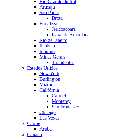
Rio Grande do Sul
Aracaju
São Paulo
Brota
Fortaleza
Jericoacoara
Icarai de Amontada
Rio de Janeiro
Ilhabela
Inhotim
Minas Gerais
Tirandentes
Estados Unidos
New York
Burlington
Miami
Califórnia
Carmel
Monterey
San Francisco
Chicago
Las Vegas
Caribe
Aruba
Canada